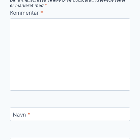
Din e-mailadresse vil ikke blive publiceret.
Krævede felter
er markeret med
*
Kommentar
*
Navn
*