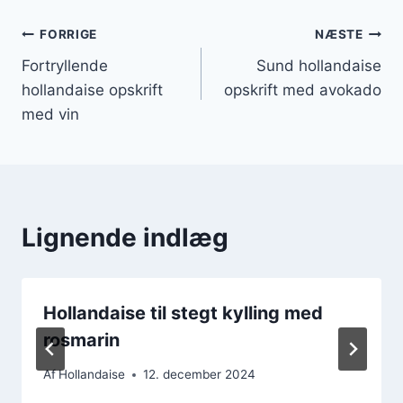
Indlægsnavigation
FORRIGE
NÆSTE
Fortryllende
Sund hollandaise
hollandaise opskrift
opskrift med avokado
med vin
Lignende indlæg
Hollandaise til stegt kylling med
rosmarin
Af
Hollandaise
12. december 2024