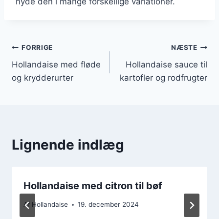
nyde den i mange forskellige variationer.
Indlægsnavigation
FORRIGE
NÆSTE
Hollandaise med fløde
Hollandaise sauce til
og krydderurter
kartofler og rodfrugter
Lignende indlæg
Hollandaise med citron til bøf
Af
Hollandaise
19. december 2024