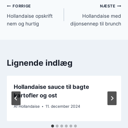
Indlægsnavigation
FORRIGE
NÆSTE
Hollandaise opskrift
Hollandaise med
nem og hurtig
dijonsennep til brunch
Lignende indlæg
Hollandaise sauce til bagte
kartofler og ost
Af
Hollandaise
11. december 2024