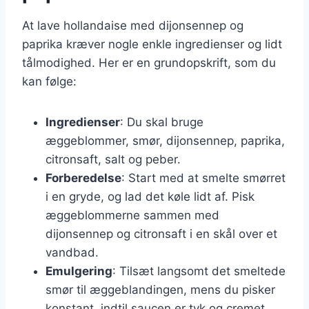
At lave hollandaise med dijonsennep og
paprika kræver nogle enkle ingredienser og lidt
tålmodighed. Her er en grundopskrift, som du
kan følge:
Ingredienser
: Du skal bruge
æggeblommer, smør, dijonsennep, paprika,
citronsaft, salt og peber.
Forberedelse
: Start med at smelte smørret
i en gryde, og lad det køle lidt af. Pisk
æggeblommerne sammen med
dijonsennep og citronsaft i en skål over et
vandbad.
Emulgering
: Tilsæt langsomt det smeltede
smør til æggeblandingen, mens du pisker
konstant, indtil saucen er tyk og cremet.