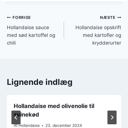
Indlægsnavigation
FORRIGE
NÆSTE
Hollandaise sauce
Hollandaise opskrift
med sød kartoffel og
med kartofler og
chili
krydderurter
Lignende indlæg
Hollandaise med olivenolie til
svinekød
Af
Hollandaise
23. december 2024