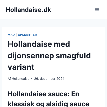
Fortsæt
Hollandaise.dk
til
indhold
MAD
|
OPSKRIFTER
Hollandaise med
dijonsennep smagfuld
variant
Af
Hollandaise
26. december 2024
Hollandaise sauce: En
klassisk og alsidig sauce