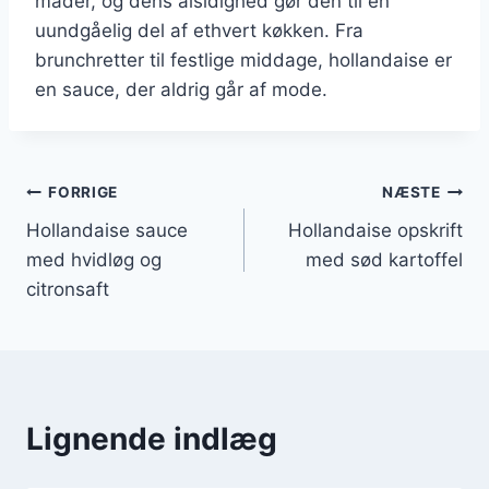
måder, og dens alsidighed gør den til en
uundgåelig del af ethvert køkken. Fra
brunchretter til festlige middage, hollandaise er
en sauce, der aldrig går af mode.
Indlægsnavigation
FORRIGE
NÆSTE
Hollandaise sauce
Hollandaise opskrift
med hvidløg og
med sød kartoffel
citronsaft
Lignende indlæg