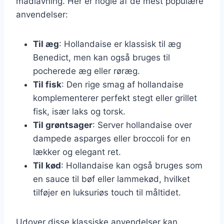
madlavning. Her er nogle af de mest populære
anvendelser:
Til æg
: Hollandaise er klassisk til æg
Benedict, men kan også bruges til
pocherede æg eller røræg.
Til fisk
: Den rige smag af hollandaise
komplementerer perfekt stegt eller grillet
fisk, især laks og torsk.
Til grøntsager
: Server hollandaise over
dampede asparges eller broccoli for en
lækker og elegant ret.
Til kød
: Hollandaise kan også bruges som
en sauce til bøf eller lammekød, hvilket
tilføjer en luksuriøs touch til måltidet.
Udover disse klassiske anvendelser kan