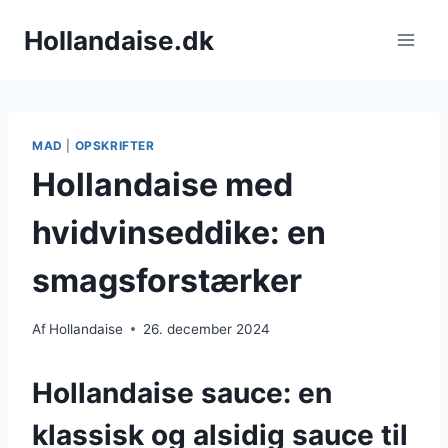
Fortsæt
Hollandaise.dk
til
indhold
MAD
|
OPSKRIFTER
Hollandaise med
hvidvinseddike: en
smagsforstærker
Af
Hollandaise
26. december 2024
Hollandaise sauce: en
klassisk og alsidig sauce til