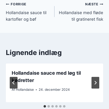
Indlægsnavigation
FORRIGE
NÆSTE
Hollandaise sauce til
Hollandaise med fløde
kartofler og bøf
til gratineret fisk
Lignende indlæg
Hollandaise sauce med løg til
kødretter
Af
Hollandaise
24. december 2024