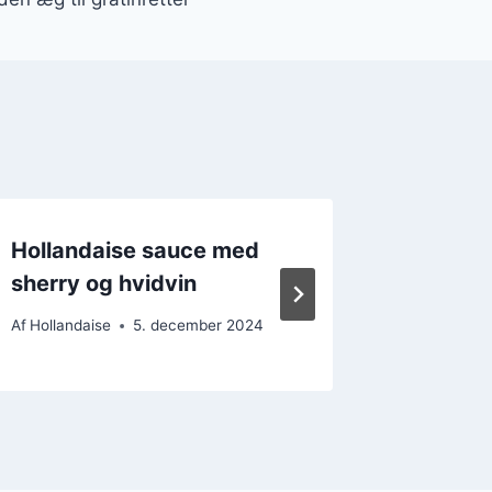
Hollandaise sauce med
Hollan
sherry og hvidvin
dijons
Af
Hollandaise
5. december 2024
Af
Hollanda