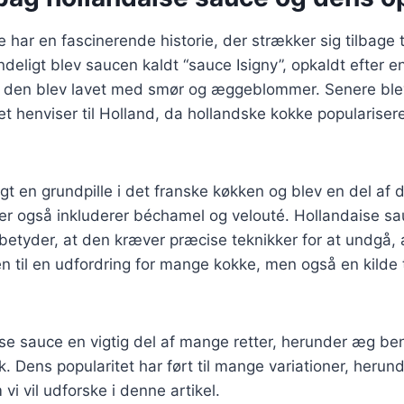
har en fascinerende historie, der strækker sig tilbage ti
deligt blev saucen kaldt “sauce Isigny”, opkaldt efter en
r den blev lavet med smør og æggeblommer. Senere bl
ket henviser til Holland, da hollandske kokke popularise
gt en grundpille i det franske køkken og blev en del af 
er også inkluderer béchamel og velouté. Hollandaise sa
 betyder, at den kræver præcise teknikker for at undgå, a
en til en udfordring for mange kokke, men også en kilde t
ise sauce en vigtig del af mange retter, herunder æg be
isk. Dens popularitet har ført til mange variationer, her
vi vil udforske i denne artikel.