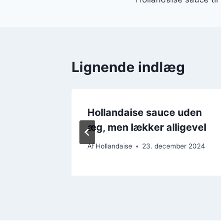
Lignende indlæg
lige
Hollandaise sauce uden
æg, men lækker alligevel
er 2024
Af
Hollandaise
23. december 2024