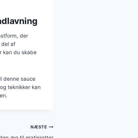
adlavning
stform, der
 del af
er kan du skabe
vil denne sauce
r og teknikker kan
en.
NÆSTE
en æg til gratinretter