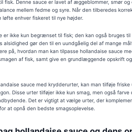
til fisk. Denne sauce er lavet af æggeblommer, smør og c
alance mellem fedme og syre. Når den tilberedes korrek
løfte enhver fiskeret til nye højder.
 er ikke kun begrænset til fisk; den kan også bruges ti
s alsidighed gør den til en uundgåelig del af mange målt
kusere på, hvordan man kan tilpasse hollandaise sauce m
magen af fisk, samt give en grundlæggende opskrift og t
llandaise sauce med krydderurter, kan man tilføje friske 
ragon. Disse urter tilføjer ikke kun smag, men også farve
ndbydende. Det er vigtigt at vælge urter, der kompleme
, for at opnå den bedste smagsoplevelse.
 bag hollandaise sauce og dens o