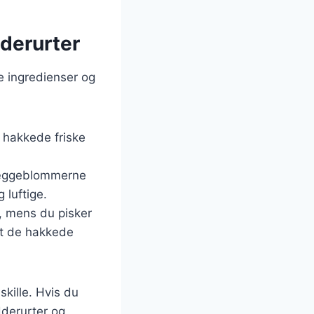
derurter
 ingredienser og
 hakkede friske
sk æggeblommerne
 luftige.
, mens du pisker
æt de hakkede
skille. Hvis du
dderurter og