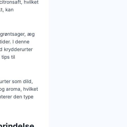
itronsaft, hvilket
t, kan
l grøntsager, æg
ider. I denne
ed krydderurter
ips til
urter som dild,
 og aroma, hvilket
nterer den type
prindelse