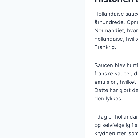
Hollandaise sauce 
århundrede. Oprin
Normandiet, hvo
hollandaise, hvil
Frankrig.
Saucen blev hurti
franske saucer, d
emulsion, hvilket
Dette har gjort d
den lykkes.
I dag er hollanda
og selvfølgelig f
krydderurter, som 