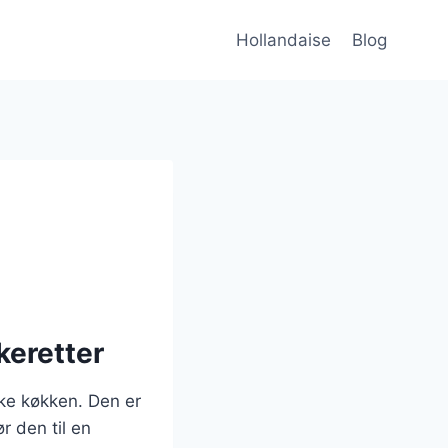
Hollandaise
Blog
keretter
ke køkken. Den er
r den til en