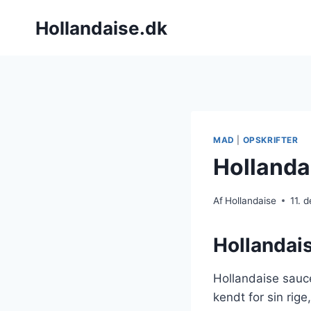
Fortsæt
Hollandaise.dk
til
indhold
MAD
|
OPSKRIFTER
Hollandai
Af
Hollandaise
11. 
Hollandais
Hollandaise sauc
kendt for sin rig