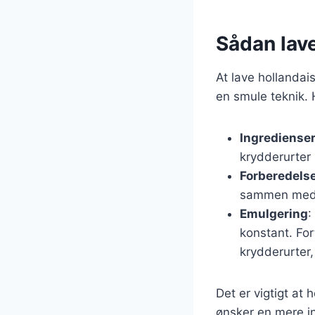
Sådan lav
At lave hollanda
en smule teknik. 
Ingrediense
krydderurter (
Forberedels
sammen med ci
Emulgering
:
konstant. For
krydderurter,
Det er vigtigt at
ønsker en mere i