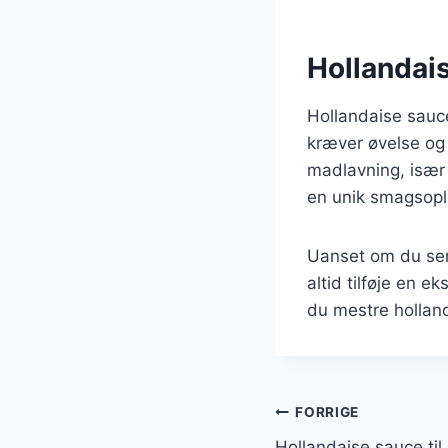
Hollandai
Hollandaise sauce
kræver øvelse og 
madlavning, især 
en unik smagsople
Uanset om du serv
altid tilføje en e
du mestre holland
Indlægsnavi
FORRIGE
Hollandaise sauce t