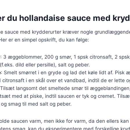
er du hollandaise sauce med kryd
ise sauce med krydderurter kræver nogle grundlæggende
Her er en simpel opskrift, du kan følge:
r
: 3 æggeblommer, 200 g smør, 1 spsk citronsaft, 2 spsk
f.eks. dild eller persille), salt og peber.
e
: Smelt smørret i en gryde og lad det køle lidt af. Pi
tronsaft i en skål over et vandbad, indtil de er lette og
 Tilsæt langsomt det smeltede smør til æggeblandingen
tsæt med at piske, indtil saucen er tyk og cremet. Tils
 og smag til med salt og peber.
 holde saucen varm, men ikke for varm, da den ellers kan 
ntens smag, kan du eksperimentere med forskellige kry