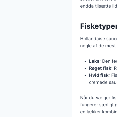
endda tilsætte lid
Fisketyper
Hollandaise sauce
nogle af de mest 
Laks
: Den fe
Røget fisk
: 
Hvid fisk
: F
cremede sau
Når du vælger fisk
fungerer særligt 
en lækker kombin