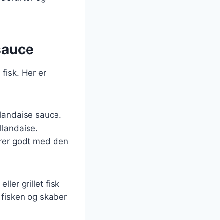
 sauce
fisk. Her er
llandaise sauce.
ollandaise.
erer godt med den
ler grillet fisk
 fisken og skaber