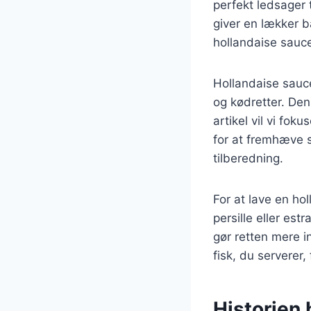
perfekt ledsager 
giver en lækker b
hollandaise sauce 
Hollandaise sauce
og kødretter. Den
artikel vil vi fo
for at fremhæve s
tilberedning.
For at lave en ho
persille eller est
gør retten mere i
fisk, du serverer
Historien