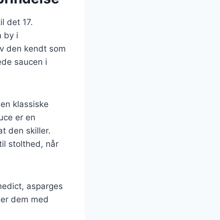
l det 17.
 by i
ev den kendt som
rede saucen i
den klassiske
uce er en
t den skiller.
il stolthed, når
nedict, asparges
under dem med