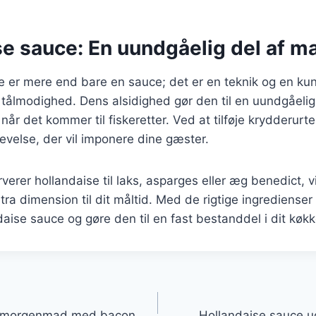
se sauce: En uundgåelig del af m
 er mere end bare en sauce; det er en teknik og en kun
tålmodighed. Dens alsidighed gør den til en uundgåelig
når det kommer til fiskeretter. Ved at tilføje krydderurt
velse, der vil imponere dine gæster.
erer hollandaise til laks, asparges eller æg benedict, 
kstra dimension til dit måltid. Med de rigtige ingrediense
aise sauce og gøre den til en fast bestanddel i dit køkk
gation
il morgenmad med bacon
Hollandaise sauce ud