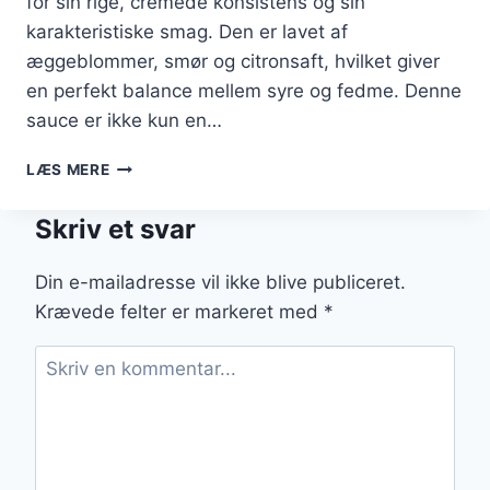
for sin rige, cremede konsistens og sin
karakteristiske smag. Den er lavet af
æggeblommer, smør og citronsaft, hvilket giver
en perfekt balance mellem syre og fedme. Denne
sauce er ikke kun en…
HOLLANDAISE
LÆS MERE
TIL
ÆG
Skriv et svar
BENEDICT
PÅ
EN
Din e-mailadresse vil ikke blive publiceret.
SØNDAG
Krævede felter er markeret med
*