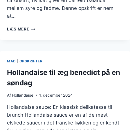
citronsaft, hvilket giver en perfekt balance
mellem syre og fedme. Denne opskrift er nem
at…
HOLLANDAISE
LÆS MERE
SAUCE
OPSKRIFT
NEM
MED
ÆG
MAD
|
OPSKRIFTER
Hollandaise til æg benedict på en
søndag
Af
Hollandaise
1. december 2024
Hollandaise sauce: En klassisk delikatesse til
brunch Hollandaise sauce er en af de mest
elskede saucer i det franske køkken og er kendt