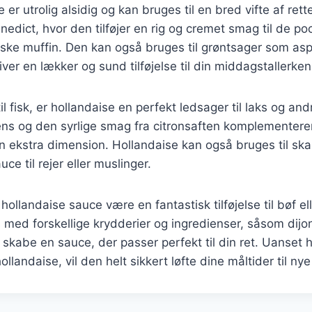
er utrolig alsidig og kan bruges til en bred vifte af rett
nedict, hvor den tilføjer en rig og cremet smag til de 
ske muffin. Den kan også bruges til grøntsager som asp
giver en lækker og sund tilføjelse til din middagstallerken
 fisk, er hollandaise en perfekt ledsager til laks og and
ns og den syrlige smag fra citronsaften komplementerer 
en ekstra dimension. Hollandaise kan også bruges til skal
uce til rejer eller muslinger.
hollandaise sauce være en fantastisk tilføjelse til bøf ell
 med forskellige krydderier og ingredienser, såsom dijo
at skabe en sauce, der passer perfekt til din ret. Uanset
llandaise, vil den helt sikkert løfte dine måltider til nye