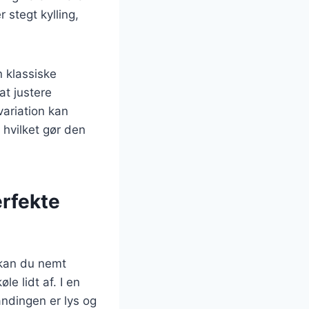
r stegt kylling,
n klassiske
at justere
ariation kan
 hvilket gør den
erfekte
 kan du nemt
e lidt af. I en
ndingen er lys og