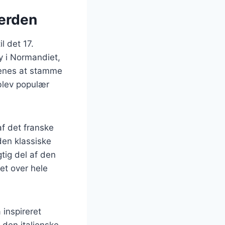
verden
l det 17.
y i Normandiet,
menes at stamme
 blev populær
af det franske
den klassiske
tig del af den
et over hele
 inspireret
 den italienske