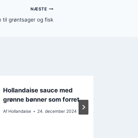
NÆSTE
 til grøntsager og fisk
Hollandaise sauce med
Hollan
grønne bønner som forret
krydder
Af
Hollandaise
24. december 2024
Af
Hollanda