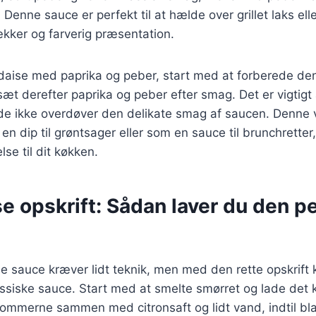
 Denne sauce er perfekt til at hælde over grillet laks elle
lækker og farverig præsentation.
ndaise med paprika og peber, start med at forberede de
sæt derefter paprika og peber efter smag. Det er vigtigt 
de ikke overdøver den delikate smag af saucen. Denne v
n dip til grøntsager eller som en sauce til brunchretter,
jelse til dit køkken.
e opskrift: Sådan laver du den p
se sauce kræver lidt teknik, men med den rette opskrift
siske sauce. Start med at smelte smørret og lade det køl
ommerne sammen med citronsaft og lidt vand, indtil bla