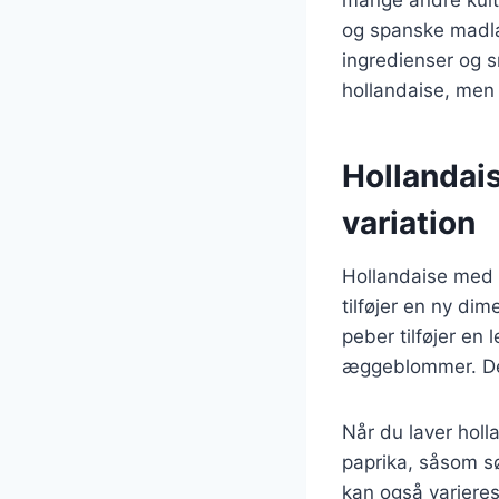
og spanske madlav
ingredienser og s
hollandaise, men
Hollandai
variation
Hollandaise med 
tilføjer en ny di
peber tilføjer en
æggeblommer. Den
Når du laver holl
paprika, såsom s
kan også varieres