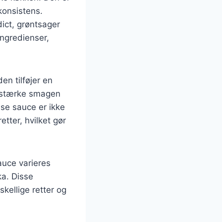
konsistens.
ict, grøntsager
ingredienser,
en tilføjer en
orstærke smagen
aise sauce er ikke
tter, hvilket gør
uce varieres
ka. Disse
kellige retter og