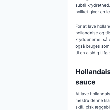
subtil krydrethed.
hvilket giver en 
For at lave holla
hollandaise og til
krydderierne, så 
også bruges som e
til en alsidig tilfø
Hollandais
sauce
At lave hollandai
mestre denne klas
skål, pisk æggebl