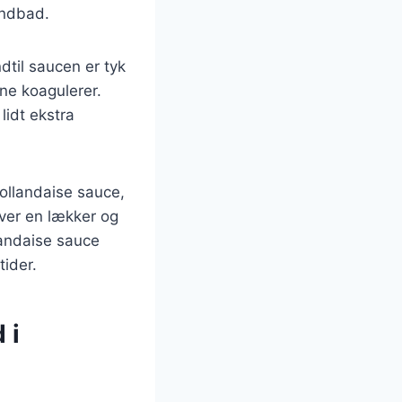
andbad.
dtil saucen er tyk
ene koagulerer.
lidt ekstra
ollandaise sauce,
ver en lækker og
landaise sauce
tider.
 i