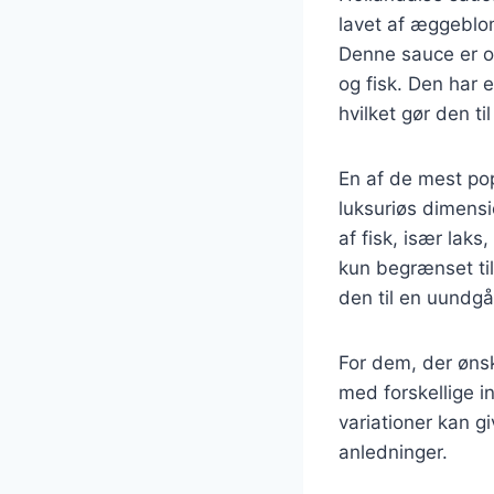
lavet af æggeblom
Denne sauce er of
og fisk. Den har 
hvilket gør den ti
En af de mest pop
luksuriøs dimensi
af fisk, især laks
kun begrænset til
den til en uundgå
For dem, der øns
med forskellige i
variationer kan g
anledninger.