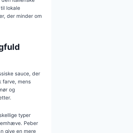
il lokale
cer, der minder om
gfuld
ssiske sauce, der
k farve, mens
smør og
tter.
kellige typer
 fremhæve. Peber
an give en mere