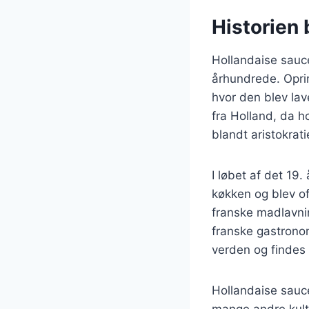
Historien 
Hollandaise sauce 
århundrede. Oprin
hvor den blev la
fra Holland, da h
blandt aristokrati
I løbet af det 19
køkken og blev of
franske madlavnin
franske gastronom
verden og findes 
Hollandaise sauce
mange andre kultu