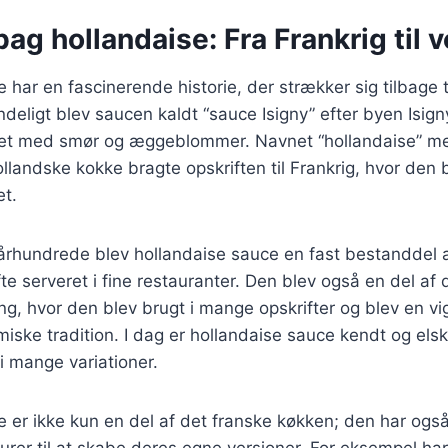
bag hollandaise: Fra Frankrig til 
har en fascinerende historie, der strækker sig tilbage ti
deligt blev saucen kaldt “sauce Isigny” efter byen Isign
vet med smør og æggeblommer. Navnet “hollandaise” 
ollandske kokke bragte opskriften til Frankrig, hvor den
et.
. århundrede blev hollandaise sauce en fast bestanddel 
te serveret i fine restauranter. Den blev også en del af 
g, hvor den blev brugt i mange opskrifter og blev en vig
iske tradition. I dag er hollandaise sauce kendt og elsk
i mange variationer.
 er ikke kun en del af det franske køkken; den har også
rer til at skabe deres egne versioner. For eksempel har