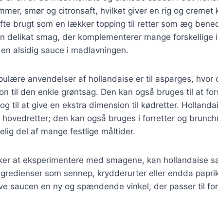
mer, smør og citronsaft, hvilket giver en rig og cremet 
te brugt som en lækker topping til retter som æg bened
en delikat smag, der komplementerer mange forskellige 
l en alsidig sauce i madlavningen.
ulære anvendelser af hollandaise er til asparges, hvor d
on til den enkle grøntsag. Den kan også bruges til at f
, og til at give en ekstra dimension til kødretter. Holland
 hovedretter; den kan også bruges i forretter og brunchre
elig del af mange festlige måltider.
ker at eksperimentere med smagene, kan hollandaise sa
ngredienser som sennep, krydderurter eller endda papri
ive saucen en ny og spændende vinkel, der passer til fors