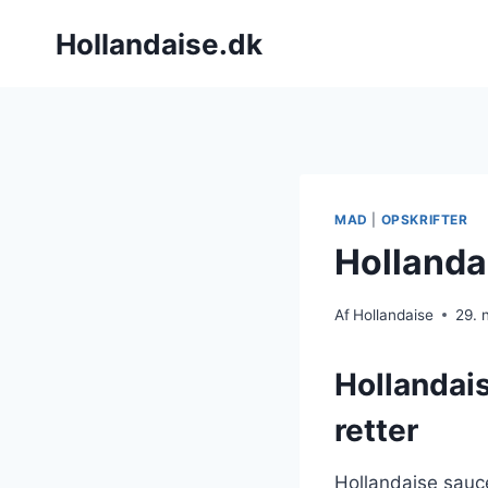
Fortsæt
Hollandaise.dk
til
indhold
MAD
|
OPSKRIFTER
Hollanda
Af
Hollandaise
29.
Hollandais
retter
Hollandaise sauc