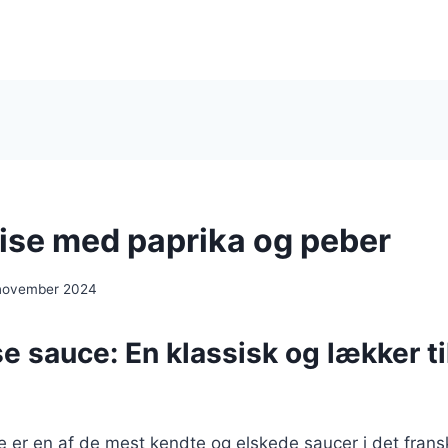
ise med paprika og peber
 november 2024
e sauce: En klassisk og lækker til
e er en af de mest kendte og elskede saucer i det frans