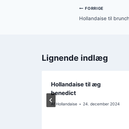
Indlægsnavi
FORRIGE
Hollandaise til brunch
Lignende indlæg
mør og
Hollandaise til æg
benedict
er 2024
Af
Hollandaise
24. december 2024