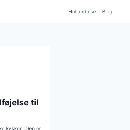
Hollandaise
Blog
føjelse til
ke køkken. Den er