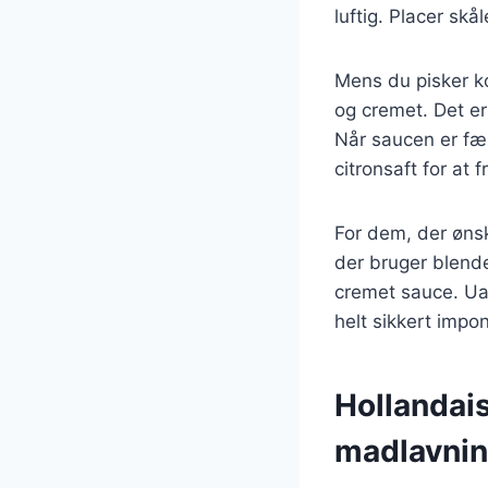
luftig. Placer sk
Mens du pisker ko
og cremet. Det er
Når saucen er fær
citronsaft for a
For dem, der ønsk
der bruger blende
cremet sauce. Ua
helt sikkert impon
Hollandaise
madlavni