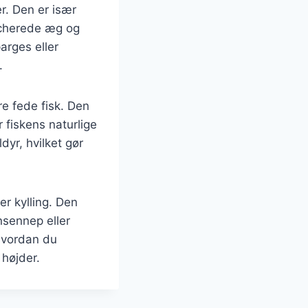
er. Den er især
pocherede æg og
arges eller
.
re fede fisk. Den
fiskens naturlige
dyr, hvilket gør
er kylling. Den
nsennep eller
 hvordan du
 højder.