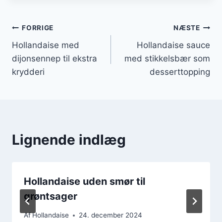
Indlægsnavigation
FORRIGE
NÆSTE
Hollandaise med
Hollandaise sauce
dijonsennep til ekstra
med stikkelsbær som
krydderi
desserttopping
Lignende indlæg
Hollandaise uden smør til
grøntsager
Af
Hollandaise
24. december 2024