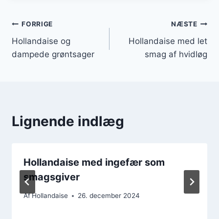
Indlægsnavigation
FORRIGE
NÆSTE
Hollandaise og
Hollandaise med let
dampede grøntsager
smag af hvidløg
Lignende indlæg
Hollandaise med ingefær som
smagsgiver
Af
Hollandaise
26. december 2024