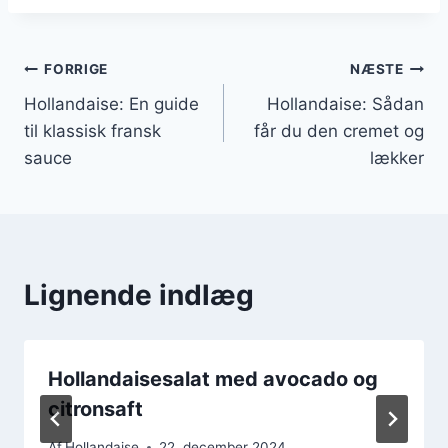
Indlægsnavigation
FORRIGE
NÆSTE
Hollandaise: En guide
Hollandaise: Sådan
til klassisk fransk
får du den cremet og
sauce
lækker
Lignende indlæg
Hollandaisesalat med avocado og
citronsaft
Af
Hollandaise
22. december 2024