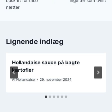
opskrift for taco
ingefær som twist
nætter
Lignende indlæg
Hollandaise sauce på bagte
kartofler
Af
Hollandaise
29. november 2024