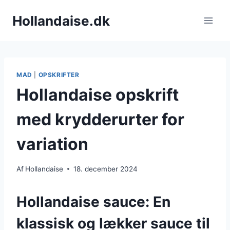
Fortsæt
Hollandaise.dk
til
indhold
MAD
|
OPSKRIFTER
Hollandaise opskrift
med krydderurter for
variation
Af
Hollandaise
18. december 2024
Hollandaise sauce: En
klassisk og lækker sauce til