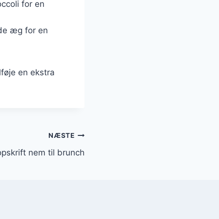
ccoli for en
de æg for en
lføje en ekstra
NÆSTE
pskrift nem til brunch