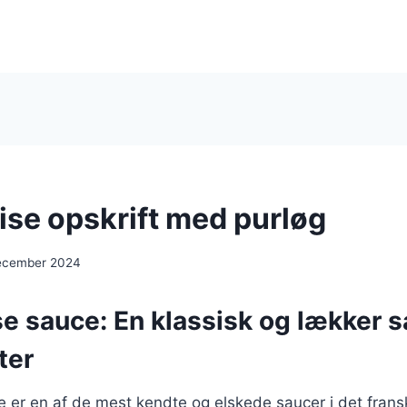
ise opskrift med purløg
ecember 2024
e sauce: En klassisk og lækker sa
ter
e er en af de mest kendte og elskede saucer i det frans