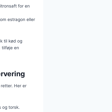
itronsaft for en
 som estragon eller
k til kød og
tilføje en
ervering
retter. Her er
s og torsk.