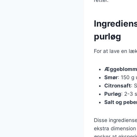
Ingrediens
purløg
For at lave en læ
Æggeblomm
Smør
: 150 g 
Citronsaft
: 
Purløg
: 2-3 
Salt og pebe
Disse ingrediense
ekstra dimension
ønsker at ekspe