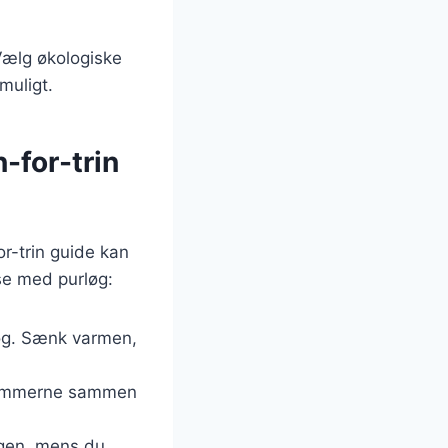
 Vælg økologiske
muligt.
-for-trin
r-trin guide kan
ise med purløg:
kog. Sænk varmen,
blommerne sammen
ngen, mens du