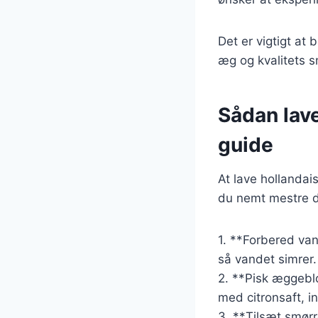
Det er vigtigt at
æg og kvalitets sm
Sådan lave
guide
At lave hollanda
du nemt mestre de
1. **Forbered va
så vandet simrer.
2. **Pisk æggebl
med citronsaft, in
3. **Tilsæt smør