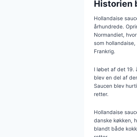
Historien 
Hollandaise sauce 
århundrede. Oprin
Normandiet, hvor
som hollandaise, 
Frankrig.
I løbet af det 19
blev en del af de
Saucen blev hurti
retter.
Hollandaise sauce
danske køkken, hv
blandt både kokke
retter.