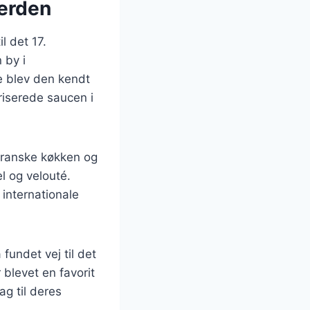
verden
l det 17.
 by i
e blev den kendt
riserede saucen i
 franske køkken og
l og velouté.
 internationale
fundet vej til det
blevet en favorit
g til deres