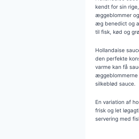
kendt for sin rig
æggeblommer og s
æg benedict og a
til fisk, kød og g
Hollandaise sauc
den perfekte kon
varme kan få sauce
æggeblommerne sa
silkeblød sauce.
En variation af h
frisk og let løga
servering med fis