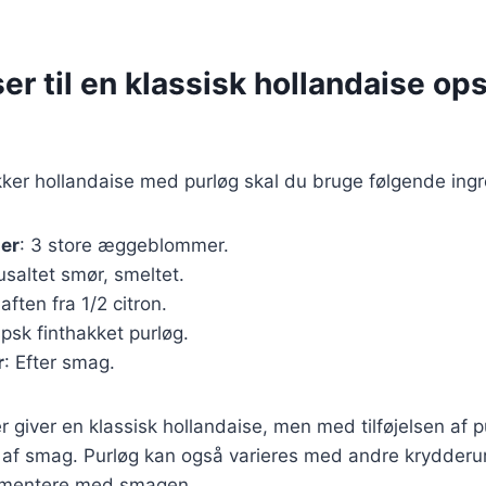
er til en klassisk hollandaise op
kker hollandaise med purløg skal du bruge følgende ingr
er
: 3 store æggeblommer.
usaltet smør, smeltet.
Saften fra 1/2 citron.
spsk finthakket purløg.
r
: Efter smag.
r giver en klassisk hollandaise, men med tilføjelsen af p
 af smag. Purløg kan også varieres med andre krydderur
rimentere med smagen.