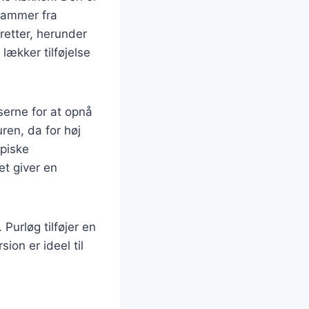
stammer fra
etter, herunder
ækker tilføjelse
erne for at opnå
ren, da for høj
 piske
t giver en
Purløg tilføjer en
ion er ideel til