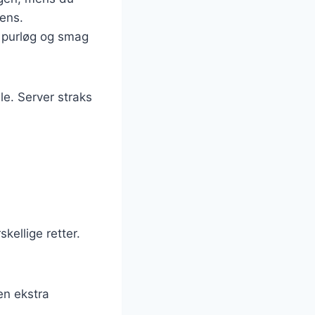
tens.
e purløg og smag
le. Server straks
kellige retter.
en ekstra