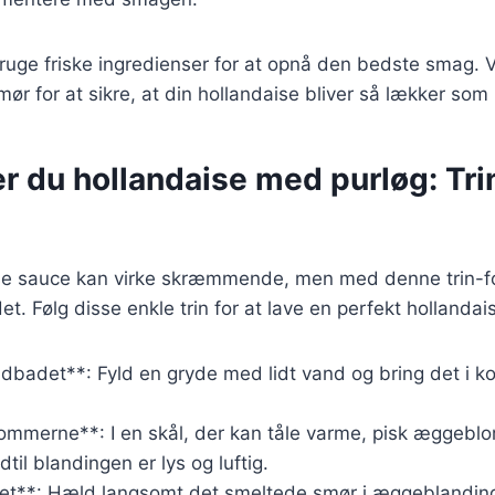
 bruge friske ingredienser for at opnå den bedste smag.
ør for at sikre, at din hollandaise bliver så lækker som 
r du hollandaise med purløg: Trin
ise sauce kan virke skræmmende, men med denne trin-fo
t. Følg disse enkle trin for at lave en perfekt hollanda
ndbadet**: Fyld en gryde med lidt vand og bring det i 
ommerne**: I en skål, der kan tåle varme, pisk ægge
dtil blandingen er lys og luftig.
ret**: Hæld langsomt det smeltede smør i æggeblandi