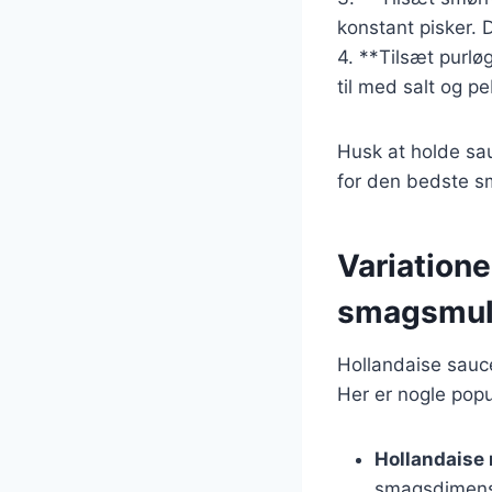
konstant pisker. 
4. **Tilsæt purlø
til med salt og pe
Husk at holde sau
for den bedste s
Variatione
smagsmul
Hollandaise sauce
Her er nogle popu
Hollandaise
smagsdimens