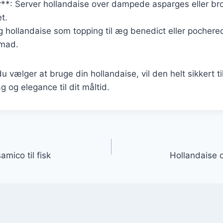
r**: Server hollandaise over dampede asparges eller bro
t.
g hollandaise som topping til æg benedict eller pochere
nmad.
 vælger at bruge din hollandaise, vil den helt sikkert ti
 og elegance til dit måltid.
gation
mico til fisk
Hollandaise o