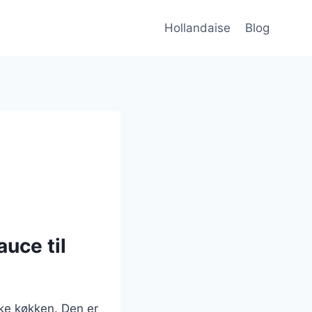
Hollandaise
Blog
uce til
ke køkken. Den er