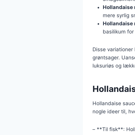
Hollandaise
mere syrlig 
Hollandaise
basilikum for
Disse variationer 
grøntsager. Uanset
luksuriøs og lække
Hollandaise
Hollandaise sauce 
nogle ideer til, 
– **Til fisk**: Hol