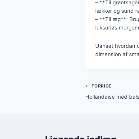
– **Til grøntsage
lækker og sund re
– **Til æg**: Bru
luksuriøs morge
Uanset hvordan du
dimension af smag
Indlægsnavi
FORRIGE
Hollandaise med balsa