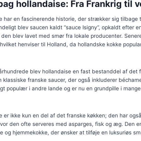
bag hollandaise: Fra Frankrig til 
har en fascinerende historie, der strækker sig tilbage ti
deligt blev saucen kaldt “sauce Isigny”, opkaldt efter en
 den blev lavet med smør fra lokale producenter. Sener
hvilket henviser til Holland, da hollandske kokke popula
. århundrede blev hollandaise en fast bestanddel af det
n klassiske franske saucer, der også inkluderer béchame
gt populær i andre lande og er nu en grundpille i mange
 er ikke kun en del af det franske køkken; den har også 
or den ofte serveres med asparges, fisk og æg. Den er 
 og hjemmekokke, der ønsker at tilføje en luksuriøs sma