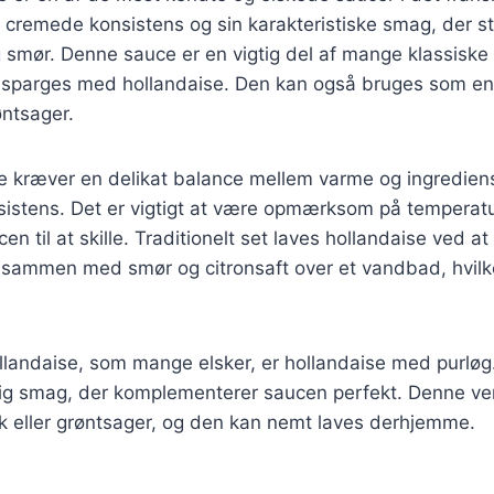
e, cremede konsistens og sin karakteristiske smag, der 
mør. Denne sauce er en vigtig del af mange klassiske r
sparges med hollandaise. Den kan også bruges som en l
røntsager.
e kræver en delikat balance mellem varme og ingrediens
sistens. Det er vigtigt at være opmærksom på temperatu
n til at skille. Traditionelt set laves hollandaise ved at
mmen med smør og citronsaft over et vandbad, hvilke
ollandaise, som mange elsker, er hollandaise med purløg. 
gtig smag, der komplementerer saucen perfekt. Denne vers
k eller grøntsager, og den kan nemt laves derhjemme.