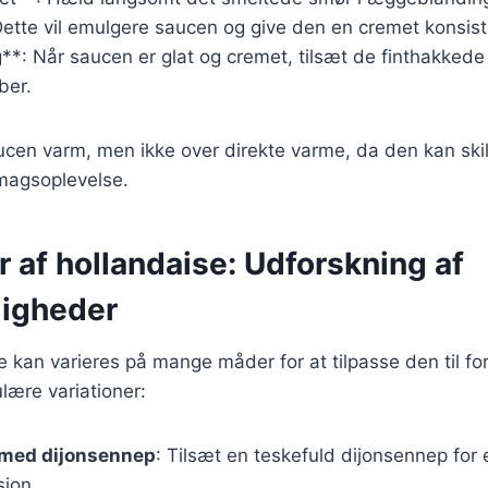
Dette vil emulgere saucen og give den en cremet konsis
g**: Når saucen er glat og cremet, tilsæt de finthakked
ber.
cen varm, men ikke over direkte varme, da den kan skil
magsoplevelse.
r af hollandaise: Udforskning af
igheder
 kan varieres på mange måder for at tilpasse den til fors
lære variationer:
 med dijonsennep
: Tilsæt en teskefuld dijonsennep for 
ion.