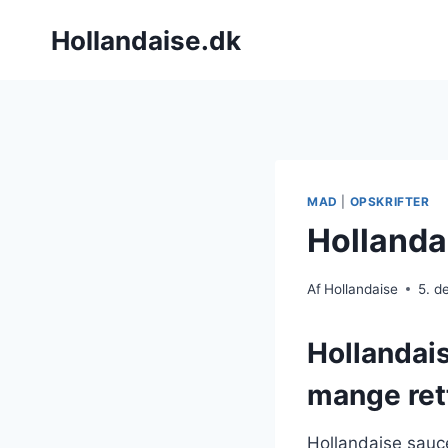
Fortsæt
Hollandaise.dk
til
indhold
MAD
|
OPSKRIFTER
Hollanda
Af
Hollandaise
5. d
Hollandais
mange ret
Hollandaise sauc