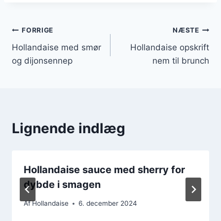
Indlægsnavigation
FORRIGE
NÆSTE
Hollandaise med smør
Hollandaise opskrift
og dijonsennep
nem til brunch
Lignende indlæg
Hollandaise sauce med sherry for
dybde i smagen
Af
Hollandaise
6. december 2024