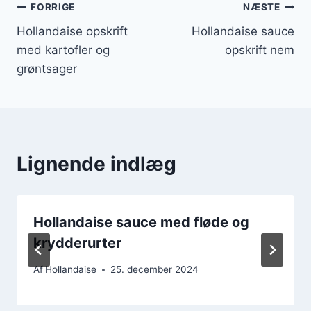
Indlægsnavigation
FORRIGE
NÆSTE
Hollandaise opskrift
Hollandaise sauce
med kartofler og
opskrift nem
grøntsager
Lignende indlæg
Hollandaise sauce med fløde og
krydderurter
Af
Hollandaise
25. december 2024