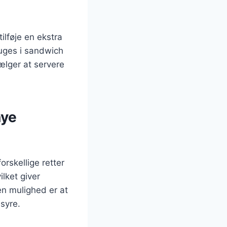
tilføje en ekstra
ruges i sandwich
ælger at servere
nye
orskellige retter
lket giver
en mulighed er at
 syre.