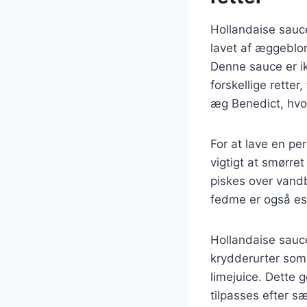
Hollandaise sauc
lavet af æggeblom
Denne sauce er i
forskellige retter
æg Benedict, hvor
For at lave en pe
vigtigt at smørre
piskes over vandb
fedme er også ess
Hollandaise sauc
krydderurter som e
limejuice. Dette
tilpasses efter s