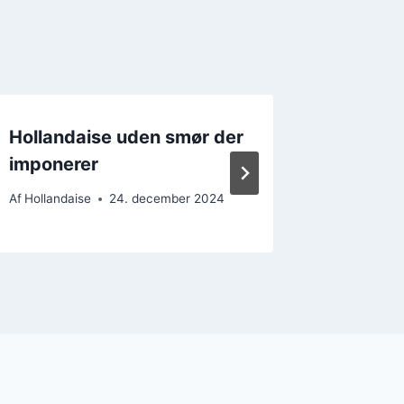
Hollandaise uden smør der
Holland
imponerer
bearna
Af
Hollandaise
24. december 2024
Af
Hollanda