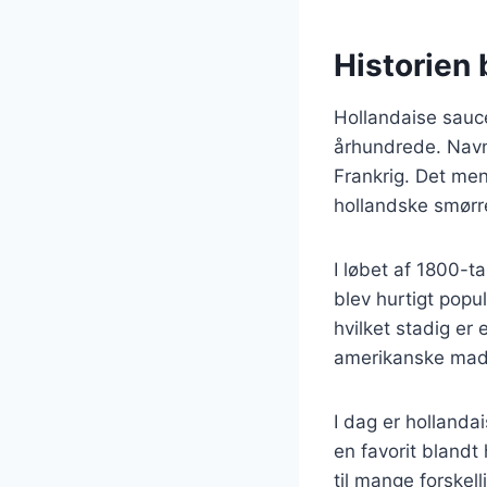
Historien 
Hollandaise sauce 
århundrede. Navne
Frankrig. Det men
hollandske smørr
I løbet af 1800-t
blev hurtigt popu
hvilket stadig er
amerikanske madku
I dag er hollanda
en favorit blandt
til mange forskell