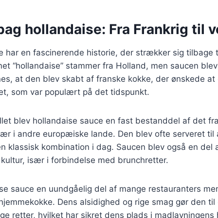
bag hollandaise: Fra Frankrig til 
har en fascinerende historie, der strækker sig tilbage ti
t “hollandaise” stammer fra Holland, men saucen blev f
es, at den blev skabt af franske kokke, der ønskede at 
et, som var populært på det tidspunkt.
allet blev hollandaise sauce en fast bestanddel af det f
lær i andre europæiske lande. Den blev ofte serveret til 
 en klassisk kombination i dag. Saucen blev også en del 
ltur, især i forbindelse med brunchretter.
ise sauce en uundgåelig del af mange restauranters men
 hjemmekokke. Dens alsidighed og rige smag gør den til 
ige retter, hvilket har sikret dens plads i madlavningens h