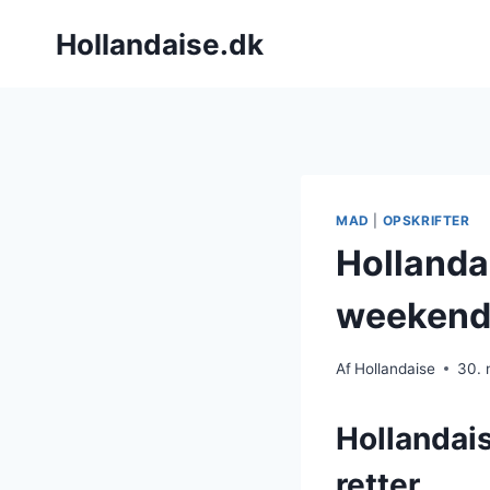
Fortsæt
Hollandaise.dk
til
indhold
MAD
|
OPSKRIFTER
Hollandai
weekend
Af
Hollandaise
30.
Hollandais
retter