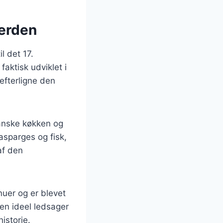
verden
l det 17.
aktisk udviklet i
efterligne den
ranske køkken og
asparges og fisk,
af den
uer og er blevet
en ideel ledsager
istorie.