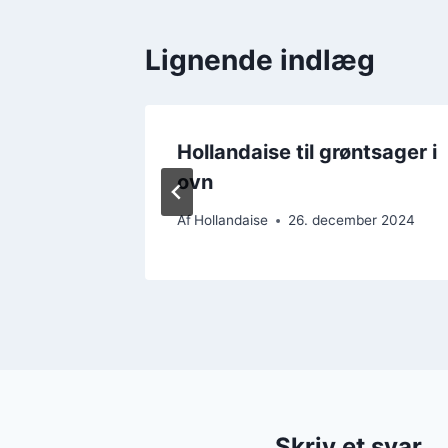
Lignende indlæg
ft med
Hollandaise til grøntsager i
ovn
er 2024
Af
Hollandaise
26. december 2024
Skriv et svar