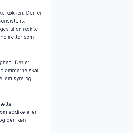
ke køkken. Den er
konsistens.
ges til en række
runchretter som
ighed. Det er
geblommerne skal
ellem syre og
sætte
som eddike eller
 og den kan