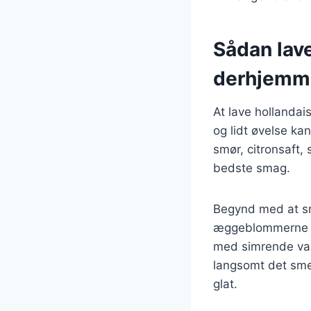
Sådan lave
derhjemm
At lave hollanda
og lidt øvelse k
smør, citronsaft, 
bedste smag.
Begynd med at smel
æggeblommerne s
med simrende vand
langsomt det smel
glat.