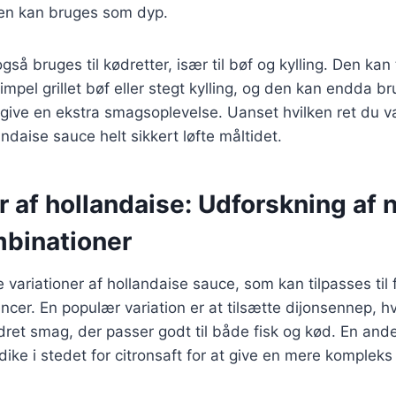
 den kan bruges som dyp.
så bruges til kødretter, især til bøf og kylling. Den kan 
simpel grillet bøf eller stegt kylling, og den kan endda b
t give en ekstra smagsoplevelse. Uanset hvilken ret du v
ndaise sauce helt sikkert løfte måltidet.
r af hollandaise: Udforskning af 
binationer
e variationer af hollandaise sauce, som kan tilpasses til f
er. En populær variation er at tilsætte dijonsennep, hvi
dret smag, der passer godt til både fisk og kød. En and
ike i stedet for citronsaft for at give en mere kompleks