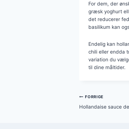
For dem, der øns
græsk yoghurt el
det reducerer fed
basilikum kan ogs
Endelig kan holl
chili eller endda
variation du vælg
til dine måltider.
Indlægsnavi
FORRIGE
Hollandaise sauce der