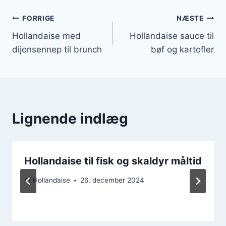
Indlægsnavigation
FORRIGE
NÆSTE
Hollandaise med
Hollandaise sauce til
dijonsennep til brunch
bøf og kartofler
Lignende indlæg
Hollandaise til fisk og skaldyr måltid
Af
Hollandaise
26. december 2024