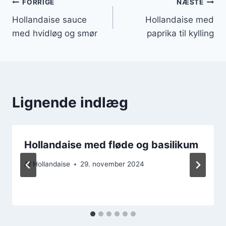
Indlægsnavigation
FORRIGE
NÆSTE
Hollandaise sauce
Hollandaise med
med hvidløg og smør
paprika til kylling
Lignende indlæg
Hollandaise med fløde og basilikum
Af
Hollandaise
29. november 2024