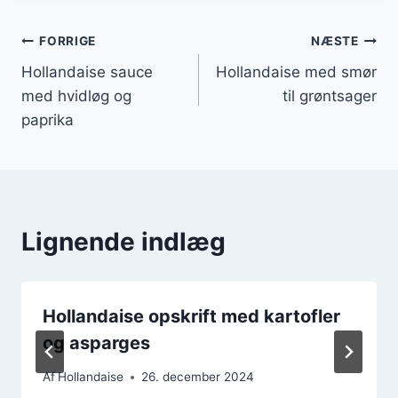
Indlægsnavigation
FORRIGE
NÆSTE
Hollandaise sauce
Hollandaise med smør
med hvidløg og
til grøntsager
paprika
Lignende indlæg
Hollandaise opskrift med kartofler
og asparges
Af
Hollandaise
26. december 2024