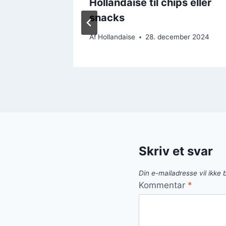
il
Hollandaise til chips eller
snacks
er 2024
Af
Hollandaise
28. december 2024
Skriv et svar
Din e-mailadresse vil ikke b
Kommentar
*