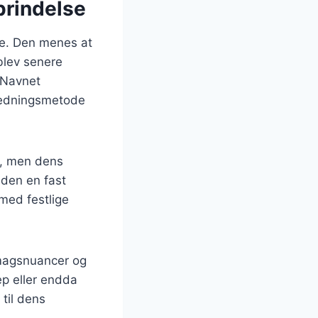
prindelse
ede. Den menes at
blev senere
. Navnet
eredningsmetode
k, men dens
r den en fast
med festlige
smagsnuancer og
ep eller endda
 til dens