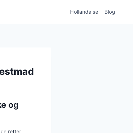
Hollandaise
Blog
 festmad
ke og
ge retter,