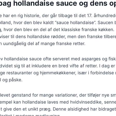
 bag hollandaise sauce og dens o
 har en rig historie, der går tilbage til det 17. århundr
lland, hvor den blev kaldt “sauce hollandaise”. Saucen 
g, hvor den blev en del af det klassiske franske køkken
viser til dens hollandske rødder, men den franske tilb
 en uundgåelig del af mange franske retter.
ev hollandaise sauce ofte serveret med asparges og fis
idet sig til at inkludere en bred vifte af retter. I dag e
ge restauranter og hjemmekøkkener, især i forbindelse 
ul og påske.
evet genstand for mange variationer, der tilføjer nye 
ksempel kan hollandaise laves med hvidvinseddike, senn
at give den et unikt præg. Denne alsidighed har bidraget
aritet i moderne madlavning.