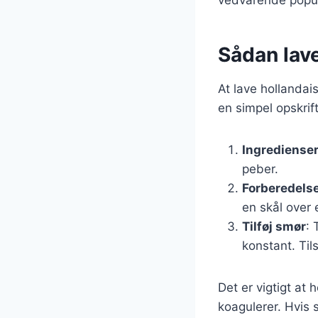
Sådan lave
At lave hollandai
en simpel opskri
Ingrediense
peber.
Forberedels
en skål over 
Tilføj smør
:
konstant. Til
Det er vigtigt at
koagulerer. Hvis s