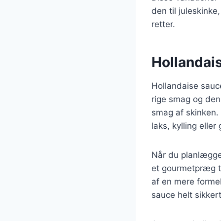
den til juleskinke,
retter.
Hollandai
Hollandaise sauce
rige smag og den 
smag af skinken.
laks, kylling eller
Når du planlægger
et gourmetpræg ti
af en mere formel
sauce helt sikker