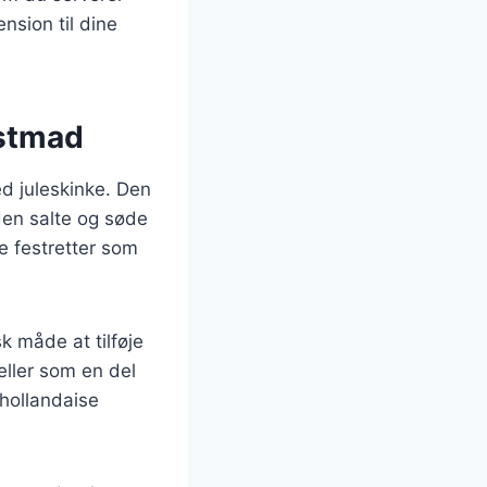
ension til dine
estmad
d juleskinke. Den
den salte og søde
e festretter som
 måde at tilføje
eller som en del
hollandaise