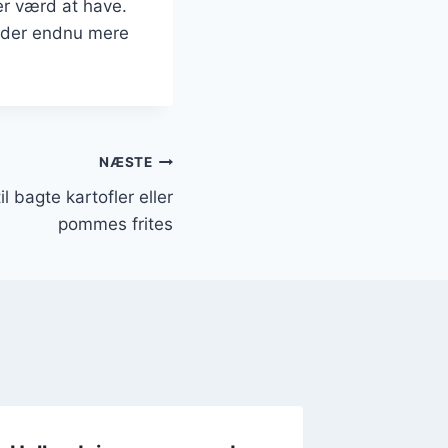
er værd at have.
tider endnu mere
NÆSTE
l bagte kartofler eller
pommes frites