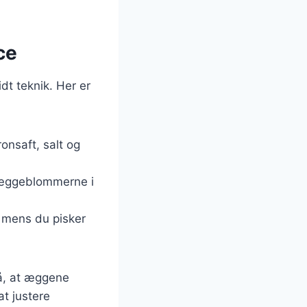
ce
dt teknik. Her er
onsaft, salt og
sk æggeblommerne i
 mens du pisker
gå, at æggene
at justere