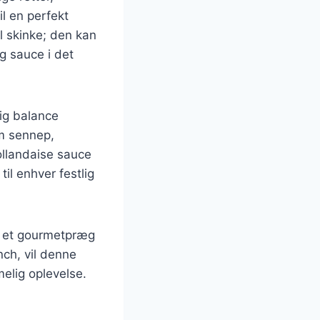
l en perfekt
il skinke; den kan
ig sauce i det
lig balance
om sennep,
hollandaise sauce
il enhver festlig
je et gourmetpræg
nch, vil denne
elig oplevelse.