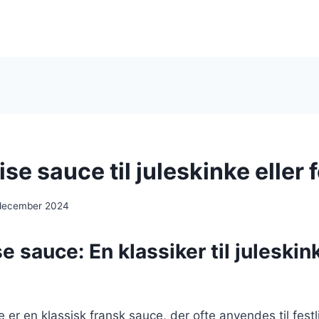
se sauce til juleskinke eller
 december 2024
e sauce: En klassiker til juleskin
er en klassisk fransk sauce, der ofte anvendes til festli