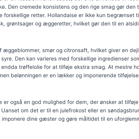
ke. Den cremede konsistens og den rige smag gør den ti
e forskellige retter. Hollandaise er ikke kun begrænset t
sk, grøntsager og æggeretter, hvilket gør den til en alsid
f æggeblommer, smør og citronsaft, hvilket giver en dej
syre. Den kan varieres med forskellige ingredienser s
 endda trøffelolie for at tilføje ekstra smag. At mestre 
, men belønningen er en lækker og imponerende tilføjelse t
e er også en god mulighed for dem, der ønsker at tilfø
. Uanset om det er til en julefrokost eller en søndagsbru
t imponere dine gæster og gøre måltidet til en uforglemm