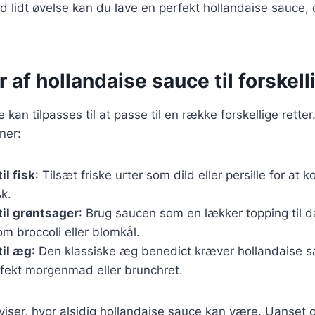
 lidt øvelse kan du lave en perfekt hollandaise sauce, 
r af hollandaise sauce til forskell
kan tilpasses til at passe til en række forskellige retter
ner:
il fisk
: Tilsæt friske urter som dild eller persille for a
k.
til grøntsager
: Brug saucen som en lækker topping til
m broccoli eller blomkål.
til æg
: Den klassiske æg benedict kræver hollandaise sa
rfekt morgenmad eller brunchret.
 viser, hvor alsidig hollandaise sauce kan være. Uanset