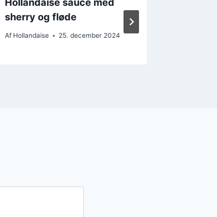
Hollandaise sauce med
Hollan
sherry og fløde
dijonse
Af
Hollandaise
25. december 2024
Af
Hollanda