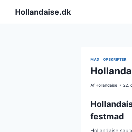
Fortsæt
Hollandaise.dk
til
indhold
MAD
|
OPSKRIFTER
Hollandai
Af
Hollandaise
22.
Hollandais
festmad
Hollandaise sauce 