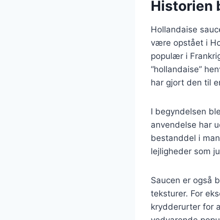
Historien
Hollandaise sauce
være opstået i Ho
populær i Frankri
“hollandaise” hen
har gjort den til
I begyndelsen bl
anvendelse har udv
bestanddel i man
lejligheder som j
Saucen er også bl
teksturer. For e
krydderurter for 
vedvarende popul