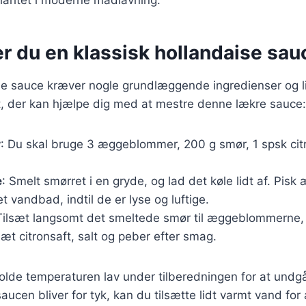
r du en klassisk hollandaise sau
se sauce kræver nogle grundlæggende ingredienser og li
ft, der kan hjælpe dig med at mestre denne lækre sauce:
r
: Du skal bruge 3 æggeblommer, 200 g smør, 1 spsk citr
e
: Smelt smørret i en gryde, og lad det køle lidt af. Pi
et vandbad, indtil de er lyse og luftige.
 Tilsæt langsomt det smeltede smør til æggeblommerne,
sæt citronsaft, salt og peber efter smag.
 holde temperaturen lav under tilberedningen for at und
aucen bliver for tyk, kan du tilsætte lidt varmt vand for 