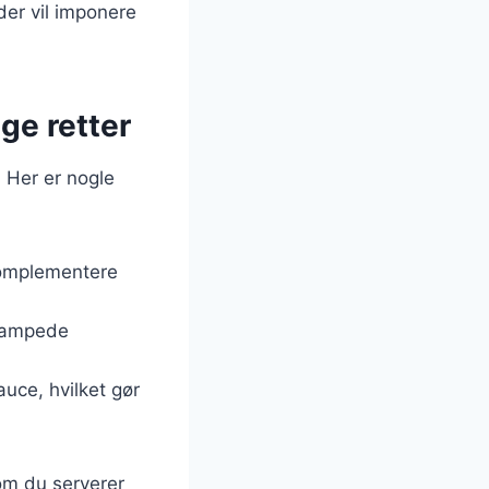
der vil imponere
ige retter
. Her er nogle
t komplementere
 dampede
uce, hvilket gør
 om du serverer