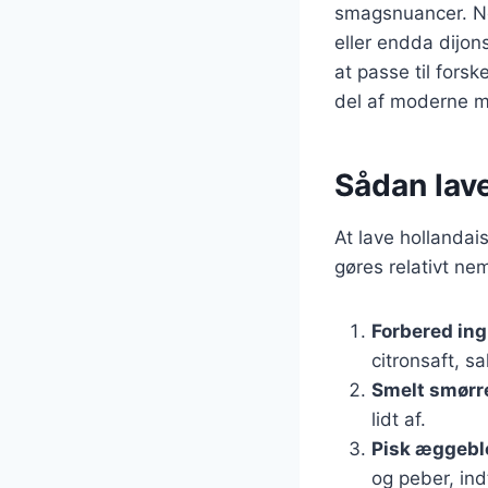
smagsnuancer. Nog
eller endda dijons
at passe til forsk
del af moderne m
Sådan lave
At lave hollanda
gøres relativt ne
Forbered in
citronsaft, sa
Smelt smørr
lidt af.
Pisk æggeb
og peber, indt