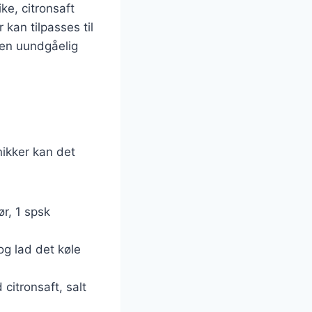
ke, citronsaft
 kan tilpasses til
il en uundgåelig
ikker kan det
r, 1 spsk
 og lad det køle
itronsaft, salt