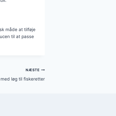
oli.
k måde at tilføje
ucen til at passe
NÆSTE
ed løg til fiskeretter