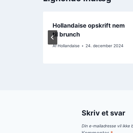
de til
Hollandaise opskrift nem
til brunch
er 2024
Af
Hollandaise
24. december 2024
Skriv et svar
Din e-mailadresse vil ikke b
Kommentar
*