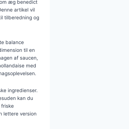
 som æg benedict
enne artikel vil
il tilberedning og
tte balance
imension til en
smagen af saucen,
 hollandaise med
 smagsoplevelsen.
ske ingredienser.
Desuden kan du
friske
n lettere version