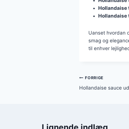
Hollandaise 
Hollandaise t
Hollandaise 
Uanset hvordan du
smag og elegance t
til enhver lejligh
Indlægsnavi
FORRIGE
Hollandaise sauce ud
Lignende indlæg