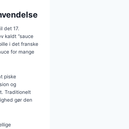
anvendelse
l det 17.
v kaldt “sauce
lle i det franske
sauce for mange
t piske
sion og
. Traditionelt
dighed gør den
llige