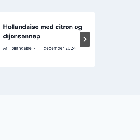
Hollandaise med citron og
Hollan
dijonsennep
rosaste
Af
Hollandaise
11. december 2024
Af
Hollanda