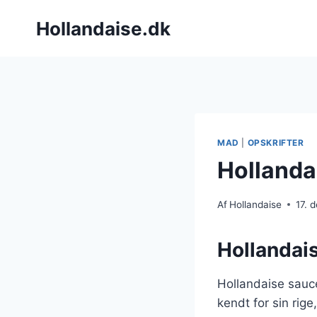
Fortsæt
Hollandaise.dk
til
indhold
MAD
|
OPSKRIFTER
Hollandai
Af
Hollandaise
17. 
Hollandais
Hollandaise sauc
kendt for sin rig