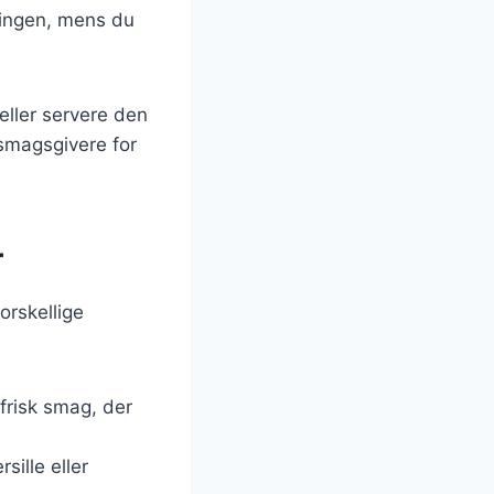
dingen, mens du
eller servere den
 smagsgivere for
r
orskellige
 frisk smag, der
sille eller