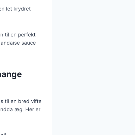
en let krydret
 til en perfekt
ollandaise sauce
 mange
 til en bred vifte
 endda æg. Her er