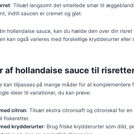
rret
: Tilsæt langsomt det smeltede smør til æggeblan
nt, indtil saucen er cremet og glat.
din hollandaise sauce, kan du hælde den over din risret 
n kan også varieres med forskellige krydderurter eller
.
r af hollandaise sauce til risrette
e kan tilpasses på mange måder for at komplementere f
ogle ideer til variationer, du kan prøve:
med citron
: Tilsæt ekstra citronsaft og citronskal for en
l fiskeretter.
 med krydderurter
: Brug friske krydderurter som dild, per