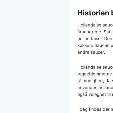
Historien
Hollandaise sauce 
århundrede. Sauce
hollandaise”. Den
køkken. Saucen e
andre saucer.
Hollandaise sauce
æggeblommerne s
tålmodighed, da s
anvendes hollanda
også velegnet til r
I dag findes der m