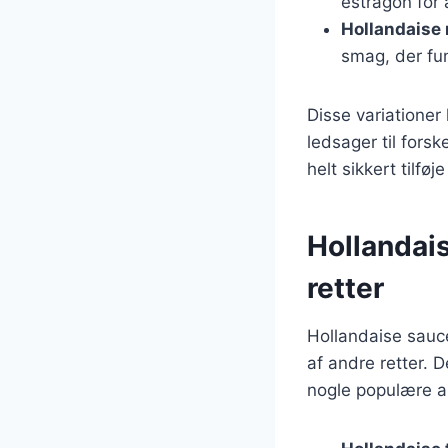
estragon for
Hollandaise
smag, der fu
Disse variationer
ledsager til forsk
helt sikkert tilfø
Hollandais
retter
Hollandaise sauce
af andre retter.
nogle populære a