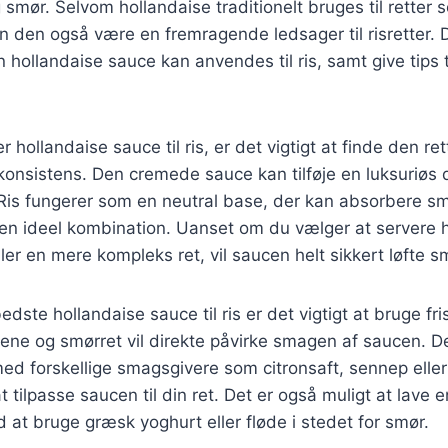
mør. Selvom hollandaise traditionelt bruges til retter
n den også være en fremragende ledsager til risretter. D
 hollandaise sauce kan anvendes til ris, samt give tips t
 hollandaise sauce til ris, er det vigtigt at finde den re
nsistens. Den cremede sauce kan tilføje en luksuriøs d
. Ris fungerer som en neutral base, der kan absorbere 
il en ideel kombination. Uanset om du vælger at servere
eller en mere kompleks ret, vil saucen helt sikkert løfte
dste hollandaise sauce til ris er det vigtigt at bruge fri
gene og smørret vil direkte påvirke smagen af saucen. 
d forskellige smagsgivere som citronsaft, sennep eller 
t tilpasse saucen til din ret. Det er også muligt at lave e
d at bruge græsk yoghurt eller fløde i stedet for smør.