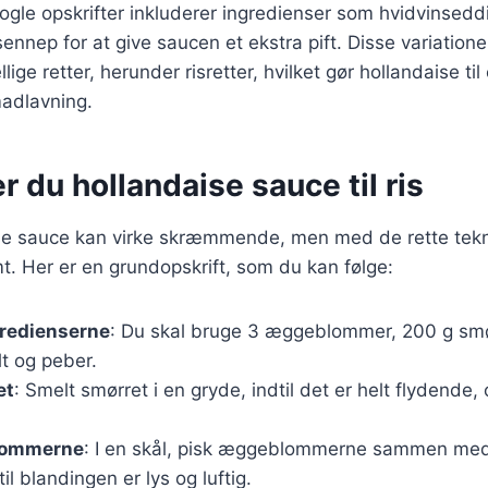
le opskrifter inkluderer ingredienser som hvidvinseddi
ennep for at give saucen et ekstra pift. Disse variationer
ellige retter, herunder risretter, hvilket gør hollandaise t
adlavning.
r du hollandaise sauce til ris
ise sauce kan virke skræmmende, men med de rette tekn
mt. Her er en grundopskrift, som du kan følge:
gredienserne
: Du skal bruge 3 æggeblommer, 200 g smø
lt og peber.
et
: Smelt smørret i en gryde, indtil det er helt flydende,
lommerne
: I en skål, pisk æggeblommerne sammen med c
il blandingen er lys og luftig.