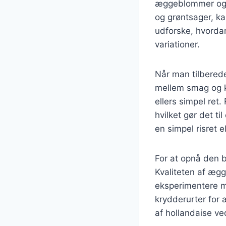
æggeblommer og s
og grøntsager, ka
udforske, hvordan
variationer.
Når man tilbereder
mellem smag og ko
ellers simpel ret
hvilket gør det t
en simpel risret 
For at opnå den be
Kvaliteten af æg
eksperimentere me
krydderurter for a
af hollandaise ve