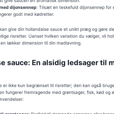
 at give saucen en aromatisk dimension.
 med dijonsennep
: Tilsæt en teskefuld dijonsennep for 
ngerer godt med kødretter.
 kan give din hollandaise sauce et unikt præg og gøre den
ellige risretter. Uanset hvilken variation du vælger, vil h
je en lækker dimension til din madlavning.
e sauce: En alsidig ledsager til
 er ikke kun begrænset til risretter; den kan også bruges
 Den fungerer fremragende med grøntsager, fisk, kød og
nvendelser: