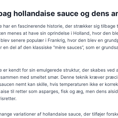
 bag hollandaise sauce og dens 
har en fascinerende historie, der strækker sig tilbage ti
n menes at have sin oprindelse i Holland, hvor den ble
 blev senere populær i Frankrig, hvor den blev en grundpi
r en del af den klassiske “mère sauces”, som er grund
 er kendt for sin emulgerede struktur, der skabes ved a
ammen med smeltet smør. Denne teknik kræver præci
aucen nemt kan skille, hvis temperaturen ikke er korrekt
ise til retter som asparges, fisk og æg, men dens alsi
isretter.
ange variationer af hollandaise sauce, der tilføjer forske