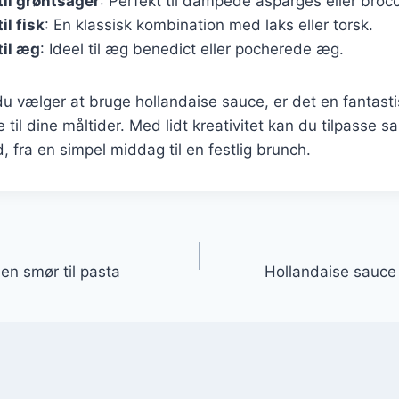
til grøntsager
: Perfekt til dampede asparges eller brocc
il fisk
: En klassisk kombination med laks eller torsk.
til æg
: Ideel til æg benedict eller pocherede æg.
 vælger at bruge hollandaise sauce, er det en fantastis
il dine måltider. Med lidt kreativitet kan du tilpasse sa
ed, fra en simpel middag til en festlig brunch.
gation
en smør til pasta
Hollandaise sauce m