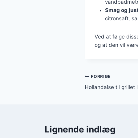
vandbadmetod
Smag og jus
citronsaft, sa
Ved at følge diss
og at den vil være 
Indlægsnavi
FORRIGE
Hollandaise til grillet
Lignende indlæg