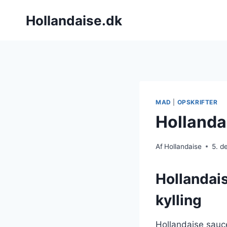
Fortsæt
Hollandaise.dk
til
indhold
MAD
|
OPSKRIFTER
Hollandai
Af
Hollandaise
5. d
Hollandais
kylling
Hollandaise sauce