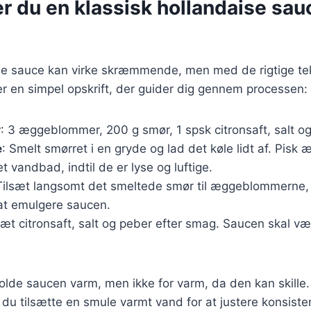
r du en klassisk hollandaise sauc
ise sauce kan virke skræmmende, men med de rigtige te
r en simpel opskrift, der guider dig gennem processen:
r
: 3 æggeblommer, 200 g smør, 1 spsk citronsaft, salt o
e
: Smelt smørret i en gryde og lad det køle lidt af. Pis
et vandbad, indtil de er lyse og luftige.
 Tilsæt langsomt det smeltede smør til æggeblommerne,
 at emulgere saucen.
lsæt citronsaft, salt og peber efter smag. Saucen skal v
 holde saucen varm, men ikke for varm, da den kan skille
an du tilsætte en smule varmt vand for at justere konsist