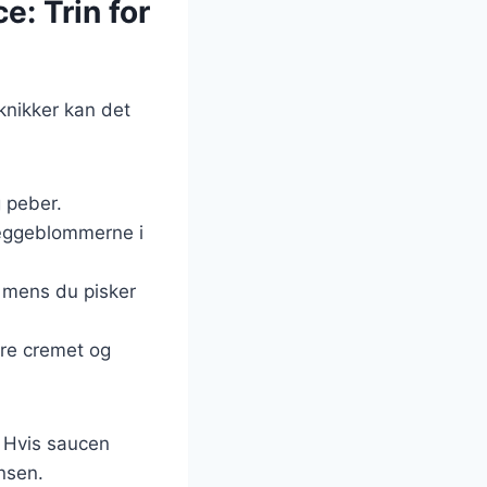
e: Trin for
knikker kan det
g peber.
k æggeblommerne i
 mens du pisker
ære cremet og
. Hvis saucen
ensen.