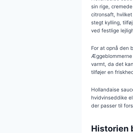
sin rige, cremed
citronsaft, hvilk
stegt kylling, tilf
ved festlige lejl
For at opnå den b
Æggeblommerne ska
varmt, da det ka
tilføjer en frisk
Hollandaise sauc
hvidvinseddike el
der passer til for
Historien 