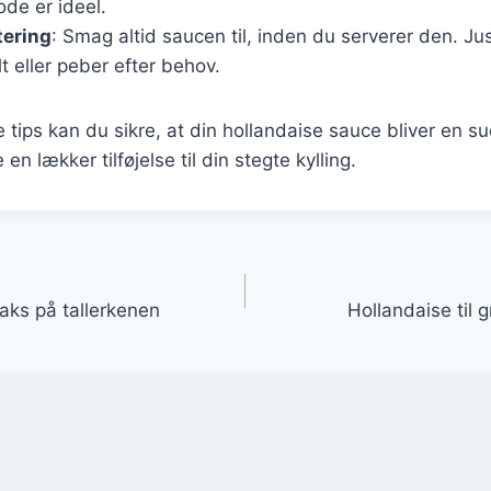
e er ideel.
tering
: Smag altid saucen til, inden du serverer den. J
lt eller peber efter behov.
e tips kan du sikre, at din hollandaise sauce bliver en s
en lækker tilføjelse til din stegte kylling.
gation
 laks på tallerkenen
Hollandaise til 