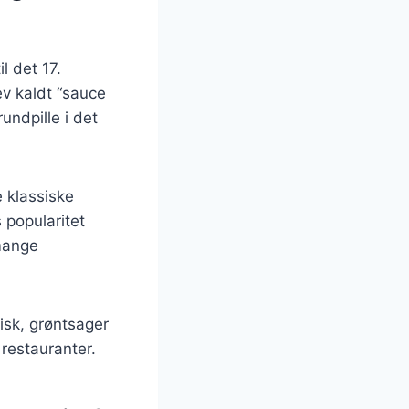
l det 17.
v kaldt “sauce
undpille i det
e klassiske
 popularitet
 mange
fisk, grøntsager
restauranter.