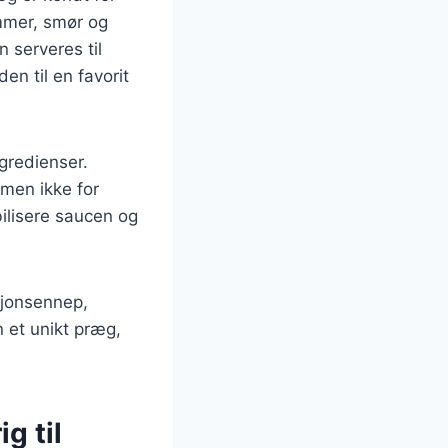
mmer, smør og
 serveres til
den til en favorit
ngredienser.
men ikke for
ilisere saucen og
ijonsennep,
n et unikt præg,
g til