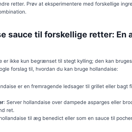
andre retter. Prøv at eksperimentere med forskellige ingr
kombination.
e sauce til forskellige retter: En 
 er ikke kun begrænset til stegt kylling; den kan bruges 
nogle forslag til, hvordan du kan bruge hollandaise:
andaise er en fremragende ledsager til grillet eller bagt f
er
: Server hollandaise over dampede asparges eller broc
d ret.
 hollandaise til æg benedict eller som en sauce til poch