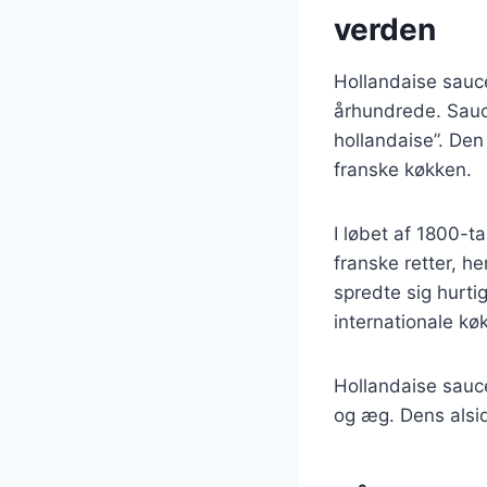
verden
Hollandaise sauce 
århundrede. Sauce
hollandaise”. Den 
franske køkken.
I løbet af 1800-t
franske retter, 
spredte sig hurti
internationale kø
Hollandaise sauce 
og æg. Dens alsid