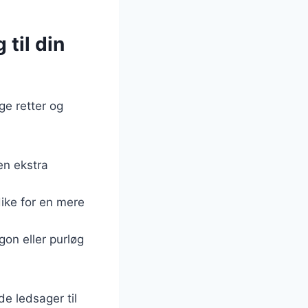
 til din
ge retter og
en ekstra
dike for en mere
gon eller purløg
e ledsager til