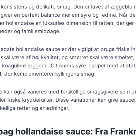
e konsistens og delikate smag. Den er lavet af æggeblo
et giver en perfekt balance mellem syre og fedme. Når den
øjer hollandaise en luksuriøs dimension til retten, der gør 
igheder og familiemiddage.
edste hollandaise sauce er det vigtigt at bruge friske i
l være af høj kvalitet, og smørret skal være smeltet, 
n koagulere æggene. Citronens syre hjælper med at stab
hed, der komplementerer kyllingens smag.
e kan også varieres med forskellige smagsgivere som d
ler friske krydderurter. Disse variationer kan give sauce
skellige retter og anledninger.
bag hollandaise sauce: Fra Frankri