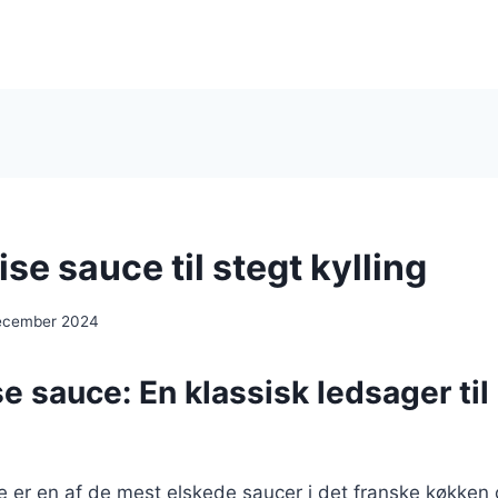
se sauce til stegt kylling
ecember 2024
e sauce: En klassisk ledsager til
 er en af de mest elskede saucer i det franske køkken 