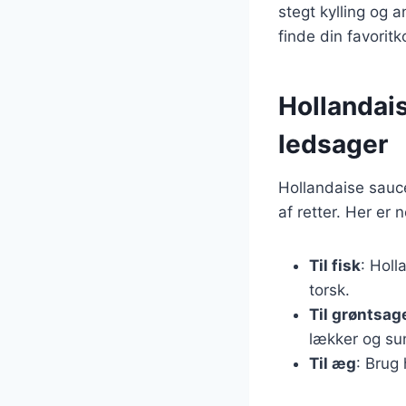
stegt kylling og 
finde din favorit
Hollandais
ledsager
Hollandaise sauce
af retter. Her er 
Til fisk
: Holl
torsk.
Til grøntsag
lækker og sun
Til æg
: Brug