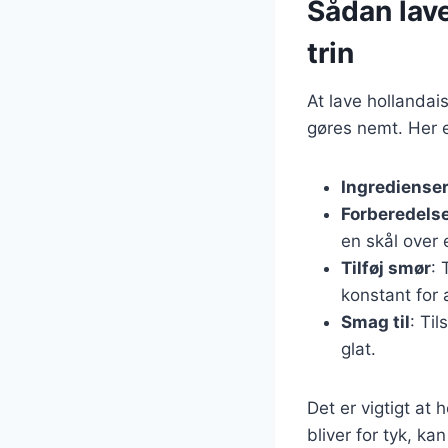
Sådan lave
trin
At lave hollanda
gøres nemt. Her e
Ingrediense
Forberedels
en skål over 
Tilføj smør
:
konstant for
Smag til
: Ti
glat.
Det er vigtigt at
bliver for tyk, k