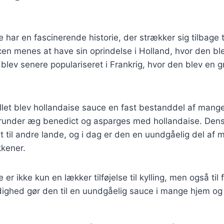
har en fascinerende historie, der strækker sig tilbage ti
n menes at have sin oprindelse i Holland, hvor den ble
blev senere populariseret i Frankrig, hvor den blev en gr
allet blev hollandaise sauce en fast bestanddel af mang
herunder æg benedict og asparges med hollandaise. Dens
gt til andre lande, og i dag er den en uundgåelig del af
kkener.
er ikke kun en lækker tilføjelse til kylling, men også til 
ighed gør den til en uundgåelig sauce i mange hjem og 