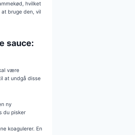
lammekød, hvilket
 at bruge den, vil
e sauce:
kal være
til at undgå disse
en ny
s du pisker
ne koagulerer. En