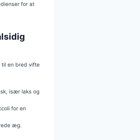
edienser for at
alsidig
til en bred vifte
isk, især laks og
coli for en
erede æg.