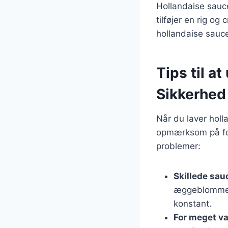
Hollandaise sauce
tilføjer en rig o
hollandaise sauce 
Tips til a
Sikkerhed 
Når du laver holl
opmærksom på for 
problemer:
Skillede sau
æggeblomme i
konstant.
For meget v