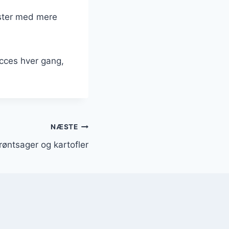
uster med mere
ucces hver gang,
NÆSTE
grøntsager og kartofler