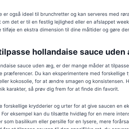
 er også ideel til brunchretter og kan serveres med rør
 om det er til en festlig lejlighed eller en afslappet w
 tilføje en ekstra dimension til dine måltider og gøre 
t tilpasse hollandaise sauce uden
andaise sauce uden æg, er der mange måder at tilpasse 
ne præferencer. Du kan eksperimentere med forskellige ty
eller kokosolie, for at ændre smagen og konsistensen. Hv
k karakter, så prøv dig frem for at finde din favorit.
e forskellige krydderier og urter for at give saucen en e
For eksempel kan du tilsætte hvidløg for en mere inten
er som basilikum eller persille for en lysere, mere forårs