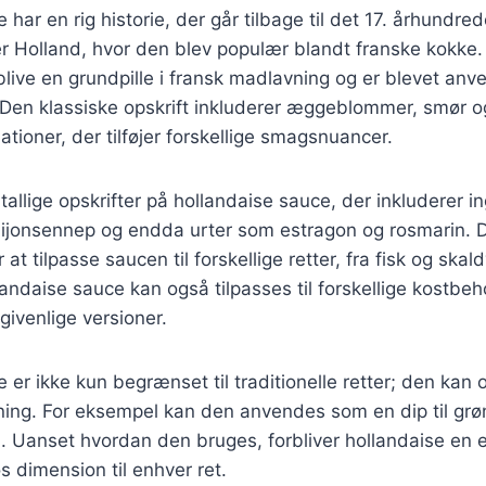
 har en rig historie, der går tilbage til det 17. århundr
er Holland, hvor den blev populær blandt franske kokke.
t blive en grundpille i fransk madlavning og er blevet an
r. Den klassiske opskrift inkluderer æggeblommer, smør o
ationer, der tilføjer forskellige smagsnuancer.
utallige opskrifter på hollandaise sauce, der inkluderer 
dijonsennep og endda urter som estragon og rosmarin. D
 at tilpasse saucen til forskellige retter, fra fisk og skald
landaise sauce kan også tilpasses til forskellige kostbe
givenlige versioner.
 er ikke kun begrænset til traditionelle retter; den kan 
ng. For eksempel kan den anvendes som en dip til grøn
a. Uanset hvordan den bruges, forbliver hollandaise en 
iøs dimension til enhver ret.