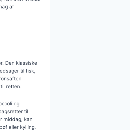
mag af
er. Den klassiske
sager til fisk,
tronsaften
il retten.
occoli og
agsretter til
er middag, kan
f eller kylling.