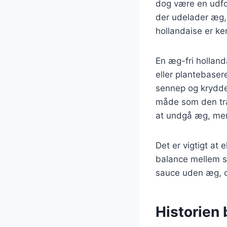
dog være en udfor
der udelader æg,
hollandaise er ken
En æg-fri hollan
eller plantebaser
sennep og krydde
måde som den trad
at undgå æg, men
Det er vigtigt at
balance mellem s
sauce uden æg, de
Historien 