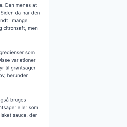
ede. Den menes at
 Siden da har den
vendt i mange
g citronsaft, men
ingredienser som
isse variationer
yr til grøntsager
hov, herunder
også bruges i
tsager eller som
elsket sauce, der