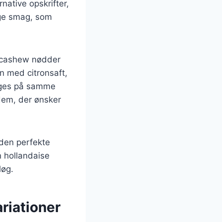
native opskrifter,
ige smag, som
, cashew nødder
n med citronsaft,
ruges på samme
 dem, der ønsker
 den perfekte
n hollandaise
løg.
riationer