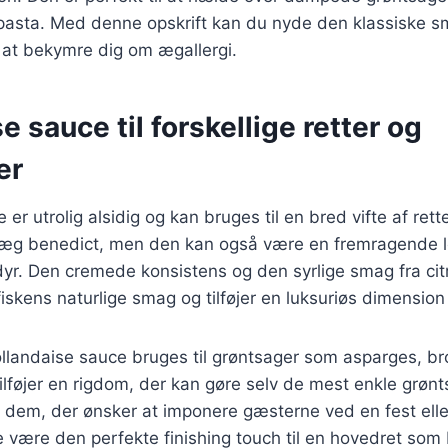
 pasta. Med denne opskrift kan du nyde den klassiske s
 at bekymre dig om ægallergi.
e sauce til forskellige retter og
er
er utrolig alsidig og kan bruges til en bred vifte af rett
 æg benedict, men den kan også være en fremragende led
dyr. Den cremede konsistens og den syrlige smag fra ci
skens naturlige smag og tilføjer en luksuriøs dimension t
llandaise sauce bruges til grøntsager som asparges, br
ilføjer en rigdom, der kan gøre selv de mest enkle grønts
r dem, der ønsker at imponere gæsterne ved en fest ell
 være den perfekte finishing touch til en hovedret som bø