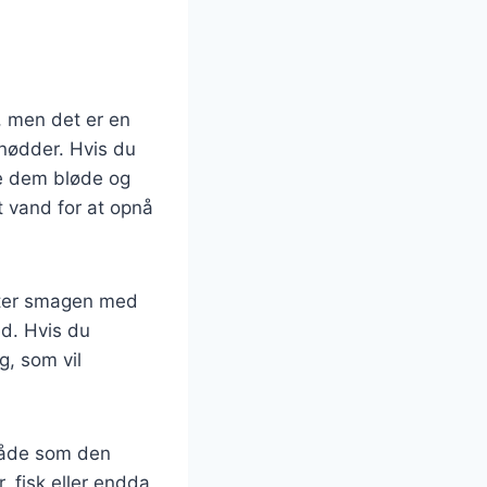
, men det er en
nødder. Hvis du
re dem bløde og
dt vand for at opnå
uster smagen med
ed. Hvis du
g, som vil
måde som den
, fisk eller endda