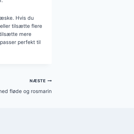
r.
 væske. Hvis du
ler tilsætte flere
tilsætte mere
asser perfekt til
NÆSTE
med fløde og rosmarin