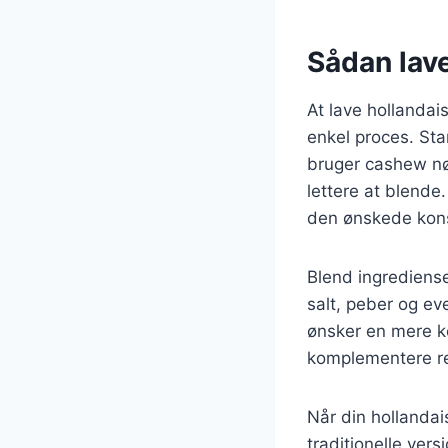
Sådan lav
At lave hollandai
enkel proces. St
bruger cashew nød
lettere at blende.
den ønskede kons
Blend ingrediens
salt, peber og eve
ønsker en mere ko
komplementere ret
Når din hollanda
traditionelle ver