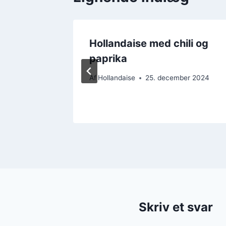
Hollandaise med chili og
ge
paprika
Af
Hollandaise
25. december 2024
er 2024
Skriv et svar