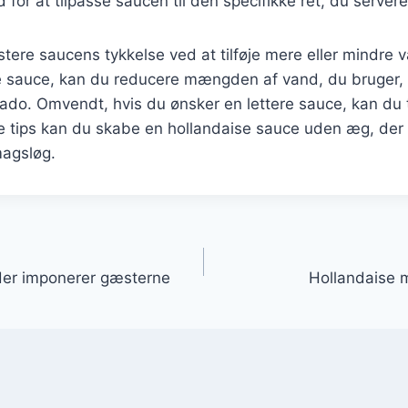
 for at tilpasse saucen til den specifikke ret, du servere
stere saucens tykkelse ved at tilføje mere eller mindre
 sauce, kan du reducere mængden af vand, du bruger, el
ado. Omvendt, hvis du ønsker en lettere sauce, kan du 
 tips kan du skabe en hollandaise sauce uden æg, der p
agsløg.
gation
 der imponerer gæsterne
Hollandaise 