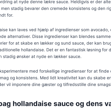
dring at nyde denne lækre sauce. Heldigvis er der alter
 men stadig bevarer den cremede konsistens og den r
dt for.
daise kan laves ved hjælp af ingredienser som avocado
ede alternativer. Disse ingredienser kan blendes samme
rier for at skabe en lækker og sund sauce, der kan b
itionelle hollandaise. Det er en fantastisk løsning for
 stadig ønsker at nyde en lækker sauce.
 eksperimentere med forskellige ingredienser for at finde
mag og konsistens. Med lidt kreativitet kan du skabe e
r vil imponere dine gæster og tilfredsstille dine smags
bag hollandaise sauce og dens va