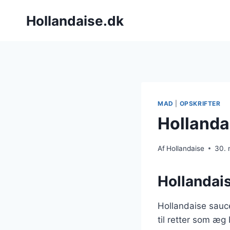
Fortsæt
Hollandaise.dk
til
indhold
MAD
|
OPSKRIFTER
Hollanda
Af
Hollandaise
30.
Hollandais
Hollandaise sauce
til retter som æg