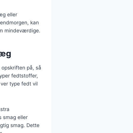
æg eller
eekendmorgen, kan
dem mindeværdige.
 æg
opskriften på, så
per fedtstoffer,
er type fedt vil
kstra
s smag eller
agtig smag. Dette