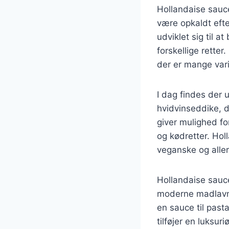
Hollandaise sauce
være opkaldt eft
udviklet sig til a
forskellige rette
der er mange vari
I dag findes der 
hvidvinseddike, 
giver mulighed for
og kødretter. Hol
veganske og aller
Hollandaise sauce
moderne madlavni
en sauce til past
tilføjer en luksur