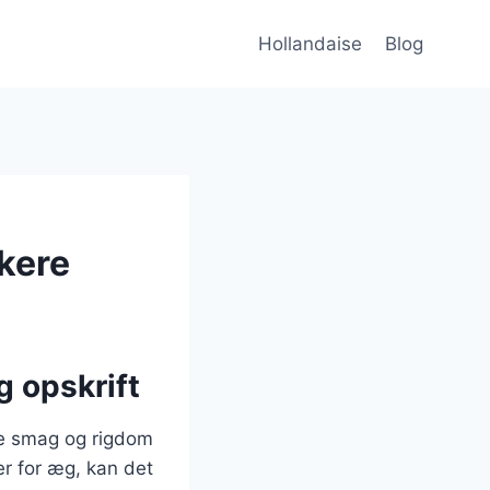
Hollandaise
Blog
ikere
g opskrift
øje smag og rigdom
er for æg, kan det