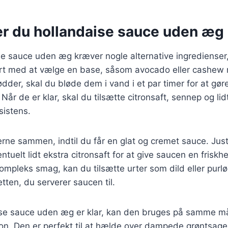
er du hollandaise sauce uden æg
se sauce uden æg kræver nogle alternative ingredienser
art med at vælge en base, såsom avocado eller cashew 
der, skal du bløde dem i vand i et par timer for at gø
 Når de er klar, skal du tilsætte citronsaft, sennep og li
istens.
erne sammen, indtil du får en glat og cremet sauce. J
ntuelt lidt ekstra citronsaft for at give saucen en friskh
mpleks smag, kan du tilsætte urter som dild eller purlø
ten, du serverer saucen til.
ise sauce uden æg er klar, kan den bruges på samme 
sion. Den er perfekt til at hælde over dampede grøntsager