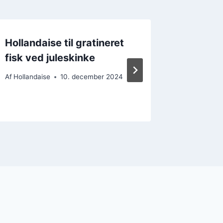
Hollandaise til gratineret
Hollan
fisk ved juleskinke
i madl
Af
Hollandaise
10. december 2024
Af
Hollanda