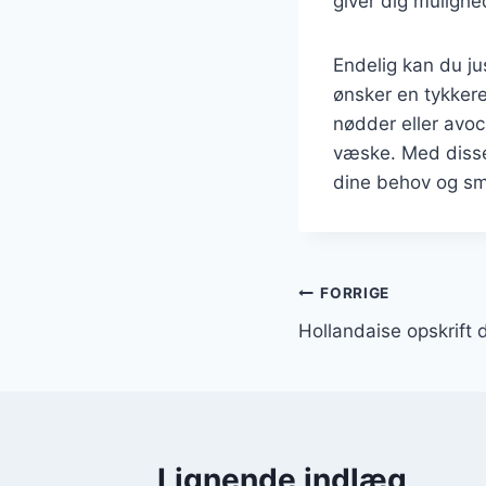
giver dig mulighed
Endelig kan du ju
ønsker en tykkere
nødder eller avoc
væske. Med disse
dine behov og sm
Indlægsnavi
FORRIGE
Hollandaise opskrift
Lignende indlæg