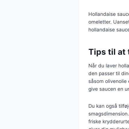
Hollandaise sauce
omeletter. Uanset
hollandaise sauce
Tips til a
Når du laver holl
den passer til di
såsom olivenolie 
give saucen en uni
Du kan også tilføj
smagsdimension. 
friske krydderurt