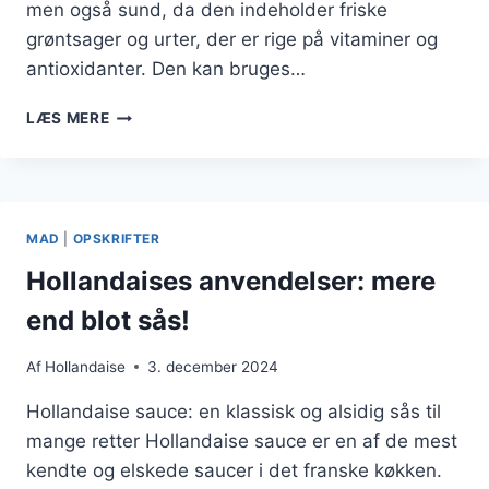
men også sund, da den indeholder friske
grøntsager og urter, der er rige på vitaminer og
antioxidanter. Den kan bruges…
HOLLANDAISE
LÆS MERE
MEDICIN
TOMAT
OG
BASILIKUM
DIP
MAD
|
OPSKRIFTER
Hollandaises anvendelser: mere
end blot sås!
Af
Hollandaise
3. december 2024
Hollandaise sauce: en klassisk og alsidig sås til
mange retter Hollandaise sauce er en af de mest
kendte og elskede saucer i det franske køkken.