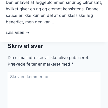
Den er lavet af æggeblommer, smør og citronsaft,
hvilket giver en rig og cremet konsistens. Denne
sauce er ikke kun en del af den klassiske æg
benedict, men den kan…
HOLLANDAISES
LÆS MERE
ANVENDELSER:
MERE
Skriv et svar
END
BLOT
SÅS!
Din e-mailadresse vil ikke blive publiceret.
Krævede felter er markeret med
*