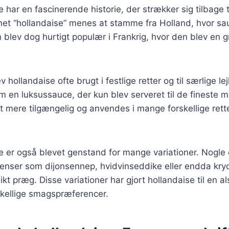
har en fascinerende historie, der strækker sig tilbage ti
et “hollandaise” menes at stamme fra Holland, hvor sau
 blev dog hurtigt populær i Frankrig, hvor den blev en gr
 hollandaise ofte brugt i festlige retter og til særlige le
m en luksussauce, der kun blev serveret til de fineste må
t mere tilgængelig og anvendes i mange forskellige retter
 er også blevet genstand for mange variationer. Nogle 
ienser som dijonsennep, hvidvinseddike eller endda kryd
kt præg. Disse variationer har gjort hollandaise til en al
skellige smagspræferencer.