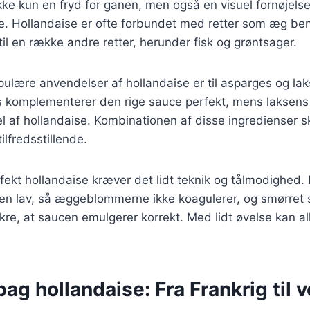
ke kun en fryd for ganen, men også en visuel fornøjels
e. Hollandaise er ofte forbundet med retter som æg be
il en række andre retter, herunder fisk og grøntsager.
ulære anvendelser af hollandaise er til asparges og lak
 komplementerer den rige sauce perfekt, mens laksens
l af hollandaise. Kombinationen af disse ingredienser s
ilfredsstillende.
fekt hollandaise kræver det lidt teknik og tålmodighed. D
en lav, så æggeblommerne ikke koagulerer, og smørret s
ikre, at saucen emulgerer korrekt. Med lidt øvelse kan a
bag hollandaise: Fra Frankrig til 