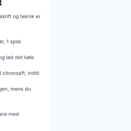
t
rift og teknik er
r, 1 spsk
 og lad det køle
itronsaft, indtil
ngen, mens du
tere med