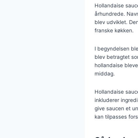
Hollandaise sauce 
århundrede. Navn
blev udviklet. Den
franske køkken.
I begyndelsen blev
blev betragtet so
hollandaise bleve
middag.
Hollandaise sauce
inkluderer ingred
give saucen et uni
kan tilpasses for