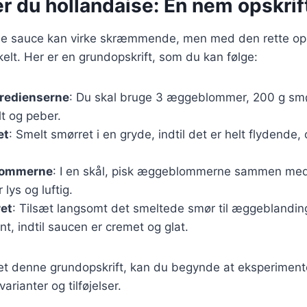
r du hollandaise: En nem opskrif
ise sauce kan virke skræmmende, men med den rette opsk
kelt. Her er en grundopskrift, som du kan følge:
gredienserne
: Du skal bruge 3 æggeblommer, 200 g smø
lt og peber.
et
: Smelt smørret i en gryde, indtil det er helt flydende,
lommerne
: I en skål, pisk æggeblommerne sammen med c
lys og luftig.
ret
: Tilsæt langsomt det smeltede smør til æggeblandi
nt, indtil saucen er cremet og glat.
et denne grundopskrift, kan du begynde at eksperimen
arianter og tilføjelser.