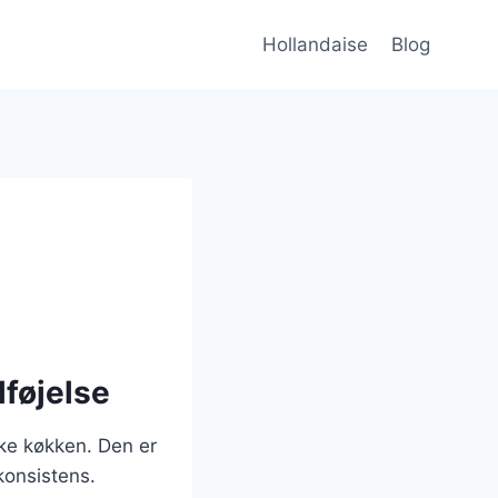
Hollandaise
Blog
lføjelse
ke køkken. Den er
konsistens.