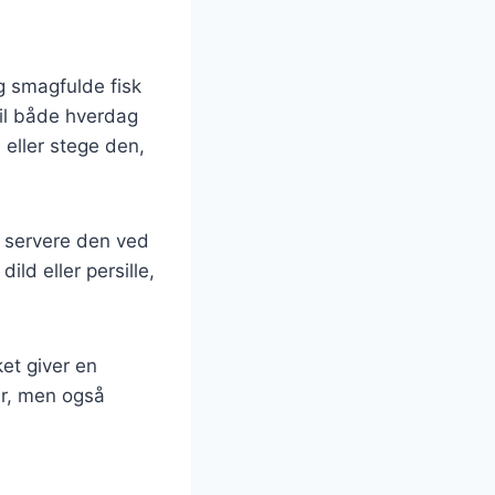
g smagfulde fisk
 til både hverdag
e eller stege den,
r servere den ved
ild eller persille,
ket giver en
er, men også