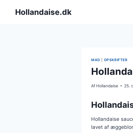
Fortsæt
Hollandaise.dk
til
indhold
MAD
|
OPSKRIFTER
Hollandai
Af
Hollandaise
25.
Hollandais
Hollandaise sauc
lavet af æggeblom