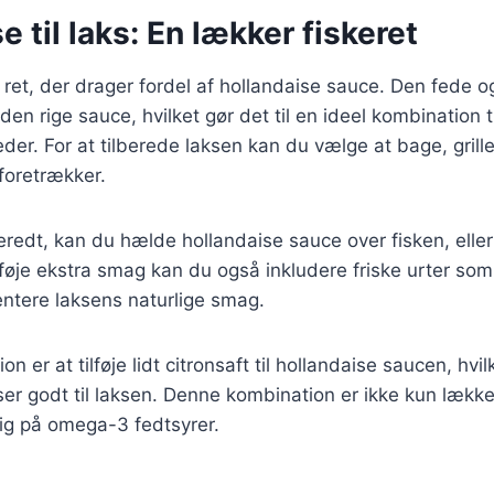
e til laks: En lækker fiskeret
ret, der drager fordel af hollandaise sauce. Den fede o
 den rige sauce, hvilket gør det til en ideel kombination
heder. For at tilberede laksen kan du vælge at bage, grill
 foretrækker.
beredt, kan du hælde hollandaise sauce over fisken, elle
ilføje ekstra smag kan du også inkludere friske urter som d
ntere laksens naturlige smag.
on er at tilføje lidt citronsaft til hollandaise saucen, hvil
ser godt til laksen. Denne kombination er ikke kun lækk
rig på omega-3 fedtsyrer.