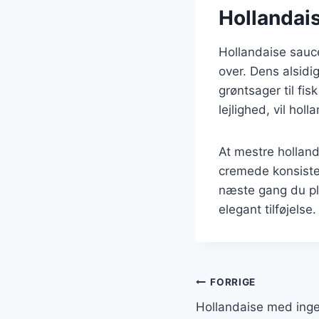
Hollandais
Hollandaise sauce
over. Dens alsidig
grøntsager til fi
lejlighed, vil hol
At mestre holland
cremede konsisten
næste gang du pl
elegant tilføjelse.
Indlægsnavi
FORRIGE
Hollandaise med ingef