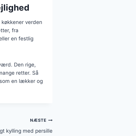
ejlighed
ge køkkener verden
tter, fra
ller en festlig
værd. Den rige,
mange retter. Så
 som en lækker og
NÆSTE
gt kylling med persille