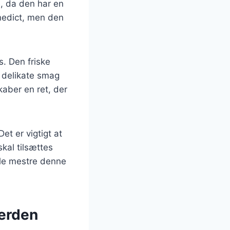
e, da den har en
nedict, men den
s. Den friske
 delikate smag
kaber en ret, der
et er vigtigt at
kal tilsættes
lle mestre denne
verden