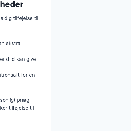
gheder
ig tilføjelse til
en ekstra
er dild kan give
itronsaft for en
rsonligt præg.
 tilføjelse til