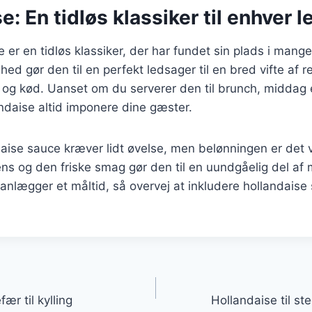
e: En tidløs klassiker til enhver l
 er en tidløs klassiker, der har fundet sin plads i man
hed gør den til en perfekt ledsager til en bred vifte af re
sk og kød. Uanset om du serverer den til brunch, middag e
landaise altid imponere dine gæster.
aise sauce kræver lidt øvelse, men belønningen er det 
s og den friske smag gør den til en uundgåelig del af 
anlægger et måltid, så overvej at inkludere hollandaise
gation
ær til kylling
Hollandaise til ste