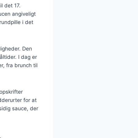
l det 17.
cen angiveligt
undpille i det
jligheder. Den
ltider. I dag er
, fra brunch til
opskrifter
derurter for at
sidig sauce, der