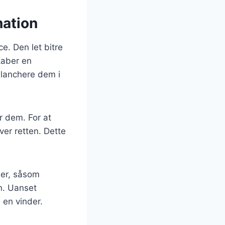
nation
e. Den let bitre
kaber en
blanchere dem i
r dem. For at
over retten. Dette
ser, såsom
en. Uanset
 en vinder.