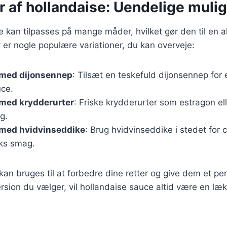
r af hollandaise: Uendelige muli
kan tilpasses på mange måder, hvilket gør den til en alsid
 er nogle populære variationer, du kan overveje:
 med dijonsennep
: Tilsæt en teskefuld dijonsennep for 
ce.
 med krydderurter
: Friske krydderurter som estragon ell
g.
 med hvidvinseddike
: Brug hvidvinseddike i stedet for c
ks smag.
 kan bruges til at forbedre dine retter og give dem et pe
sion du vælger, vil hollandaise sauce altid være en lækker