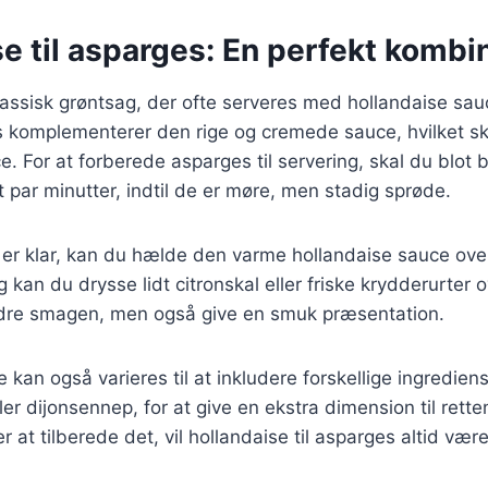
e til asparges: En perfekt kombi
assisk grøntsag, der ofte serveres med hollandaise sauc
 komplementerer den rige og cremede sauce, hvilket s
. For at forberede asparges til servering, skal du blot 
 par minutter, indtil de er møre, men stadig sprøde.
er klar, kan du hælde den varme hollandaise sauce ove
g kan du drysse lidt citronskal eller friske krydderurter 
bedre smagen, men også give en smuk præsentation.
 kan også varieres til at inkludere forskellige ingredien
ler dijonsennep, for at give en ekstra dimension til rett
 at tilberede det, vil hollandaise til asparges altid være