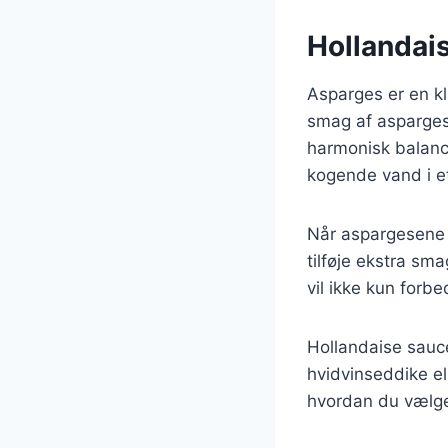
Hollandais
Asparges er en kl
smag af asparges
harmonisk balance
kogende vand i et
Når aspargesene 
tilføje ekstra sma
vil ikke kun for
Hollandaise sauce
hvidvinseddike el
hvordan du vælger