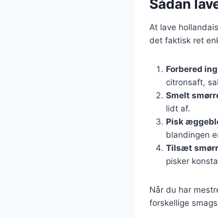
Sådan lave
At lave hollanda
det faktisk ret en
Forbered in
citronsaft, sa
Smelt smørr
lidt af.
Pisk æggeb
blandingen er 
Tilsæt smør
pisker konsta
Når du har mestr
forskellige smagsv