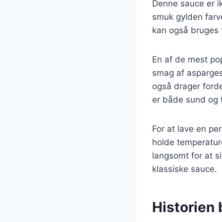
Denne sauce er ik
smuk gylden farv
kan også bruges t
En af de mest pop
smag af asparges
også drager forde
er både sund og t
For at lave en per
holde temperatur
langsomt for at s
klassiske sauce.
Historien 