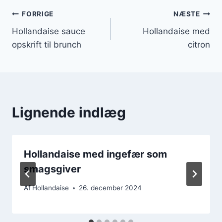
Indlægsnavigation
FORRIGE
NÆSTE
Hollandaise sauce
Hollandaise med
opskrift til brunch
citron
Lignende indlæg
Hollandaise med ingefær som
smagsgiver
Af
Hollandaise
26. december 2024