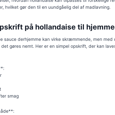
viser, hvordan hollandaise kan tilpasses til forskellige re
 hvilket gør den til en uundgåelig del af madlavning.
pskrift på hollandaise til hjemm
ise sauce derhjemme kan virke skræmmende, men med de
n det gøres nemt. Her er en simpel opskrift, der kan lav
**:
r
t
fter smag
åde**: