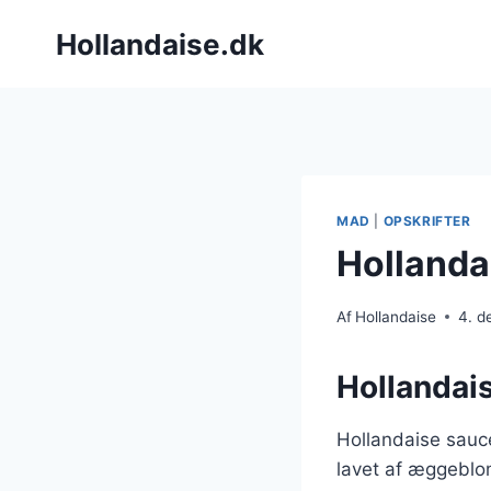
Fortsæt
Hollandaise.dk
til
indhold
MAD
|
OPSKRIFTER
Hollandai
Af
Hollandaise
4. 
Hollandai
Hollandaise sauc
lavet af æggeblom