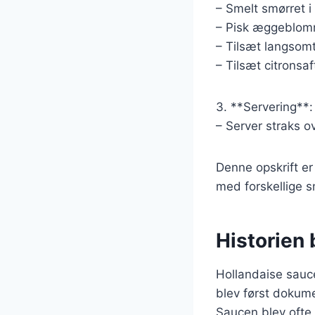
– Smelt smørret i 
– Pisk æggeblomme
– Tilsæt langsom
– Tilsæt citronsaf
3. **Servering**:
– Server straks o
Denne opskrift er
med forskellige 
Historien 
Hollandaise sauce 
blev først dokumen
Saucen blev ofte 