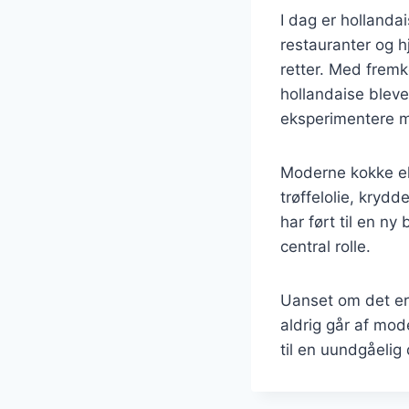
I dag er holland
restauranter og h
retter. Med frem
hollandaise blevet
eksperimentere 
Moderne kokke ek
trøffelolie, kryd
har ført til en ny
central rolle.
Uanset om det er t
aldrig går af mode
til en uundgåelig 