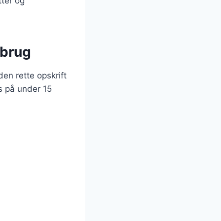
tter og
ebrug
n rette opskrift
es på under 15