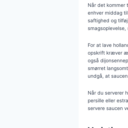
Når det kommer ti
enhver middag ti
saftighed og tilfø
smagsoplevelse, 
For at lave hollan
opskrift kræver æ
også dijonsennep 
smørret langsomt
undgå, at saucen s
Når du serverer ho
persille eller est
servere saucen ve