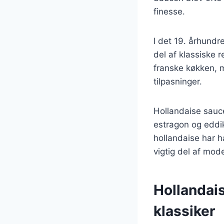
finesse.
I det 19. århundr
del af klassiske 
franske køkken, m
tilpasninger.
Hollandaise sauce
estragon og eddi
hollandaise har h
vigtig del af mod
Hollandai
klassiker