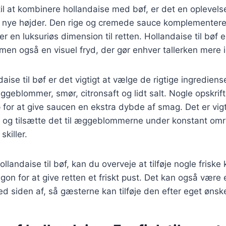
l at kombinere hollandaise med bøf, er det en oplevelse
l nye højder. Den rige og cremede sauce komplementere
jer en luksuriøs dimension til retten. Hollandaise til bøf 
men også en visuel fryd, der gør enhver tallerken mere
daise til bøf er det vigtigt at vælge de rigtige ingrediens
ggeblommer, smør, citronsaft og lidt salt. Nogle opskrift
for at give saucen en ekstra dybde af smag. Det er vigt
 og tilsætte det til æggeblommerne under konstant omrø
killer.
llandaise til bøf, kan du overveje at tilføje nogle frisk
ragon for at give retten et friskt pust. Det kan også være
d siden af, så gæsterne kan tilføje den efter eget ønsk