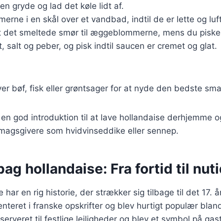
en gryde og lad det køle lidt af.
rne i en skål over et vandbad, indtil de er lette og luft
t det smeltede smør til æggeblommerne, mens du pisker
t, salt og peber, og pisk indtil saucen er cremet og glat.
ver bøf, fisk eller grøntsager for at nyde den bedste sm
 en god introduktion til at lave hollandaise derhjemme o
smagsgivere som hvidvinseddike eller sennep.
bag hollandaise: Fra fortid til nut
har en rig historie, der strækker sig tilbage til det 17.
teret i franske opskrifter og blev hurtigt populær blandt
serveret til festlige lejligheder og blev et symbol på ga