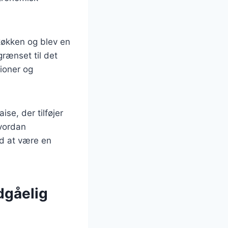
køkken og blev en
grænset til det
tioner og
se, der tilføjer
hvordan
ed at være en
dgåelig