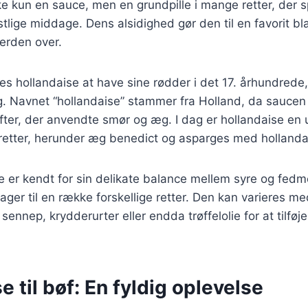
ke kun en sauce, men en grundpille i mange retter, der 
tlige middage. Dens alsidighed gør den til en favorit b
erden over.
es hollandaise at have sine rødder i det 17. århundrede
g. Navnet “hollandaise” stammer fra Holland, da saucen b
fter, der anvendte smør og æg. I dag er hollandaise en 
retter, herunder æg benedict og asparges med hollanda
 er kendt for sin delikate balance mellem syre og fedme
sager til en række forskellige retter. Den kan varieres me
sennep, krydderurter eller endda trøffelolie for at tilfø
e til bøf: En fyldig oplevelse