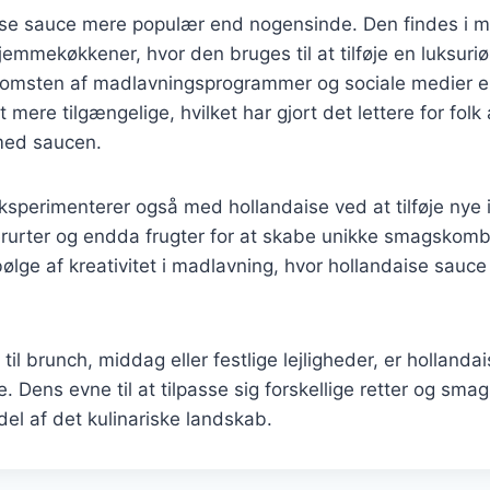
aise sauce mere populær end nogensinde. Den findes i 
jemmekøkkener, hvor den bruges til at tilføje en luksuriø
komsten af madlavningsprogrammer og sociale medier er
 mere tilgængelige, hvilket har gjort det lettere for folk 
med saucen.
sperimenterer også med hollandaise ved at tilføje nye
derurter og endda frugter for at skabe unikke smagskomb
 bølge af kreativitet i madlavning, hvor hollandaise sauce 
il brunch, middag eller festlige lejligheder, er hollanda
. Dens evne til at tilpasse sig forskellige retter og smag
del af det kulinariske landskab.