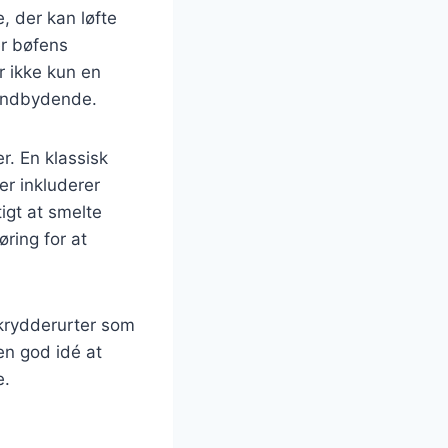
, der kan løfte
r bøfens
er ikke kun en
 indbydende.
er. En klassisk
er inkluderer
igt at smelte
ring for at
e krydderurter som
 en god idé at
e.