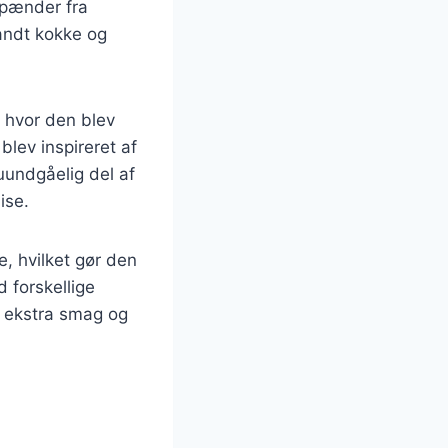
spænder fra
landt kokke og
, hvor den blev
lev inspireret af
uundgåelig del af
ise.
, hvilket gør den
d forskellige
je ekstra smag og