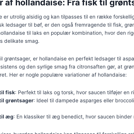
r af hollandaise: Fra fisk til grøn
er utrolig alsidig og kan tilpasses til en række forskelli
sk ledsager til bøf, er den også fremragende til fisk, gr
ollandaise til laks en populær kombination, hvor den ri
s delikate smag.
l grøntsager, er hollandaise en perfekt ledsager til aspa
stens og den syrlige smag fra citronsaften gør, at grøn
ret. Her er nogle populære variationer af hollandaise:
il fisk
: Perfekt til laks og torsk, hvor saucen tilføjer en 
til grøntsager
: Ideel til dampede asparges eller broccoli,
til æg
: En klassiker til æg benedict, hvor saucen binde