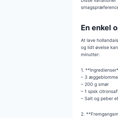
Disse variationer 
smagspræferencer,
En enkel o
At lave hollanda
og lidt øvelse ka
minutter:
1. **Ingredienser
– 3 æggeblomme
– 200 g smør
– 1 spsk citronsaf
– Salt og peber e
2. **Fremgangsm