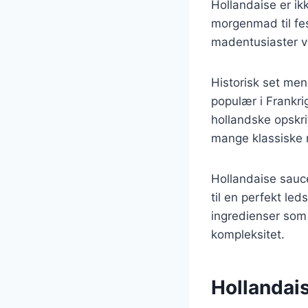
Hollandaise er ik
morgenmad til fes
madentusiaster v
Historisk set men
populær i Frankri
hollandske opskri
mange klassiske 
Hollandaise sauce
til en perfekt led
ingredienser som 
kompleksitet.
Hollandais