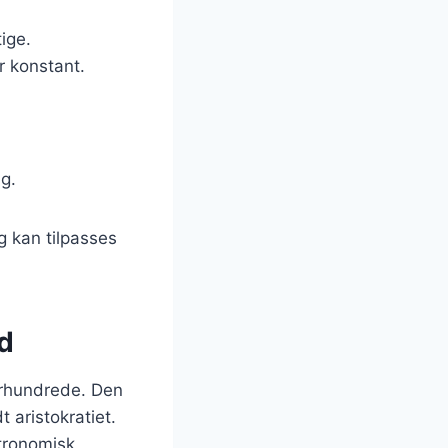
ige.
 konstant.
ag.
g kan tilpasses
id
 århundrede. Den
 aristokratiet.
stronomisk