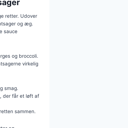
tsager
ge retter. Udover
øntsager og æg.
ge sauce
rges og broccoli.
tsagerne virkelig
rig smag.
 der får et løft af
r retten sammen.