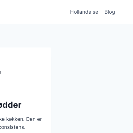
Hollandaise
Blog
e
rødder
ke køkken. Den er
konsistens.