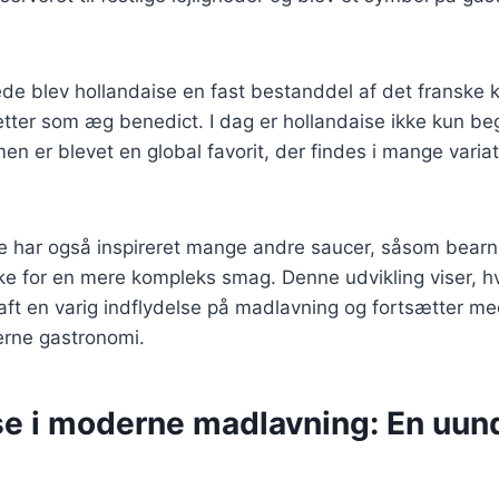
ede blev hollandaise en fast bestanddel af det franske 
retter som æg benedict. I dag er hollandaise ikke kun be
en er blevet en global favorit, der findes i mange varia
 har også inspireret mange andre saucer, såsom bearnai
ke for en mere kompleks smag. Denne udvikling viser, 
aft en varig indflydelse på madlavning og fortsætter m
erne gastronomi.
se i moderne madlavning: En uun