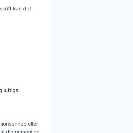
krift kan det
 luftige.
ijonsennep eller
il din personlige