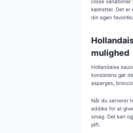
Disse variationer k
kødretter. Det er
din egen favoritk
Hollandais
mulighed
Hollandaise sauce
konsistens gør de
asparges, broccol
Når du serverer ho
eddike for at giv
smag. Det kan ogs
pift.