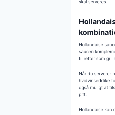
skal serveres.
Hollandais
kombinati
Hollandaise sauce
saucen komplement
til retter som grill
Når du serverer ho
hvidvinseddike fo
også muligt at til
pift.
Hollandaise kan o