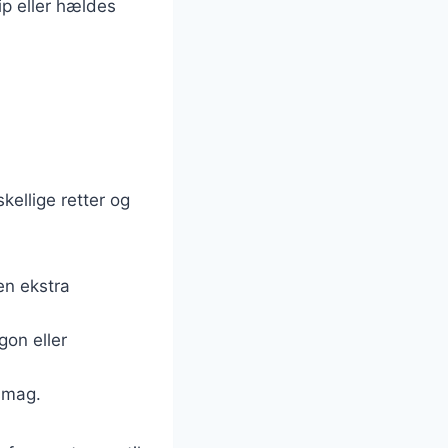
ip eller hældes
kellige retter og
en ekstra
gon eller
 smag.