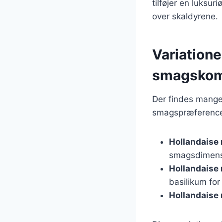
tilføjer en luksur
over skaldyrene.
Variatione
smagskom
Der findes mange 
smagspræferencer
Hollandaise
smagsdimens
Hollandaise
basilikum for
Hollandaise