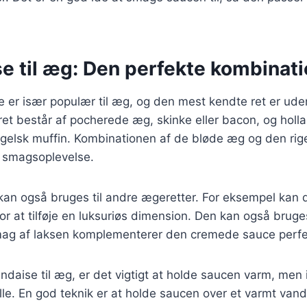
e til æg: Den perfekte kombinat
 er især populær til æg, og den mest kendte ret er ude
et består af pocherede æg, skinke eller bacon, og holl
ngelsk muffin. Kombinationen af de bløde æg og den ri
 smagsoplevelse.
kan også bruges til andre ægeretter. For eksempel kan
r at tilføje en luksuriøs dimension. Den kan også bruge
mag af laksen komplementerer den cremede sauce perfe
andaise til æg, er det vigtigt at holde saucen varm, men 
ille. En god teknik er at holde saucen over et varmt vand