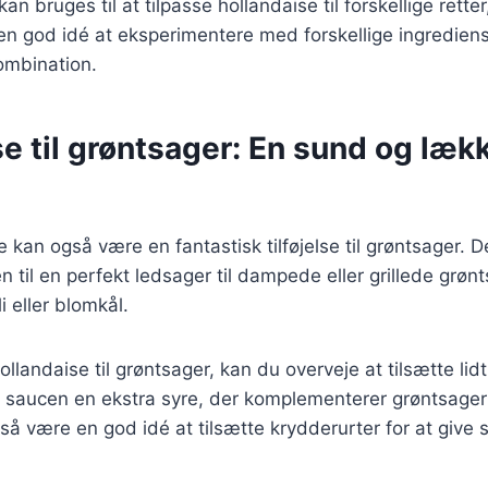
an bruges til at tilpasse hollandaise til forskellige retter
 en god idé at eksperimentere med forskellige ingrediens
ombination.
e til grøntsager: En sund og læk
 kan også være en fantastisk tilføjelse til grøntsager. 
n til en perfekt ledsager til dampede eller grillede grø
i eller blomkål.
llandaise til grøntsager, kan du overveje at tilsætte lidt 
e saucen en ekstra syre, der komplementerer grøntsager
å være en god idé at tilsætte krydderurter for at give s