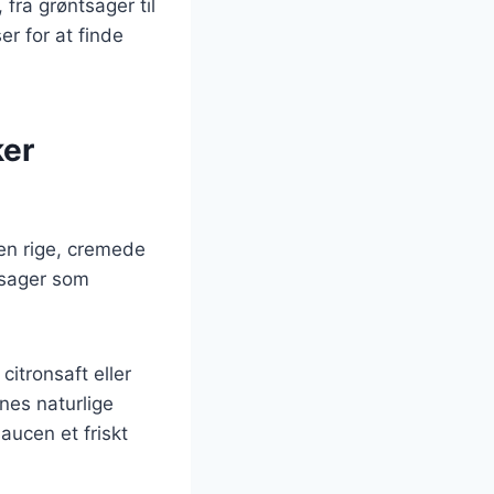
, fra grøntsager til
er for at finde
ker
Den rige, cremede
ntsager som
citronsaft eller
nes naturlige
aucen et friskt