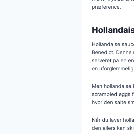
præference.
Hollandais
Hollandaise sauce
Benedict. Denne r
serveret på en e
en uforglemmelig
Men hollandaise 
scrambled eggs fo
hvor den salte s
Når du laver holl
den ellers kan sk