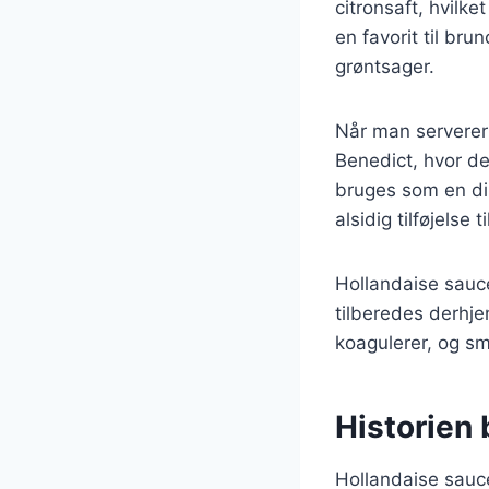
citronsaft, hvilk
en favorit til bru
grøntsager.
Når man serverer
Benedict, hvor de
bruges som en dip 
alsidig tilføjelse
Hollandaise sauce
tilberedes derhj
koagulerer, og sm
Historien 
Hollandaise sauce 