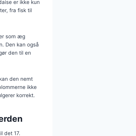
daise er ikke kun
, fra fisk til
tter som æg
en. Den kan også
gør den til en
t kan den nemt
eblommerne ikke
lgerer korrekt.
verden
l det 17.