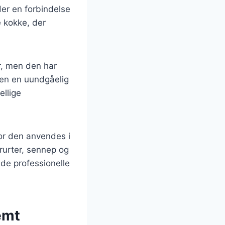
er en forbindelse
e kokke, der
yr, men den har
 den en uundgåelig
ellige
or den anvendes i
rurter, sennep og
åde professionelle
emt