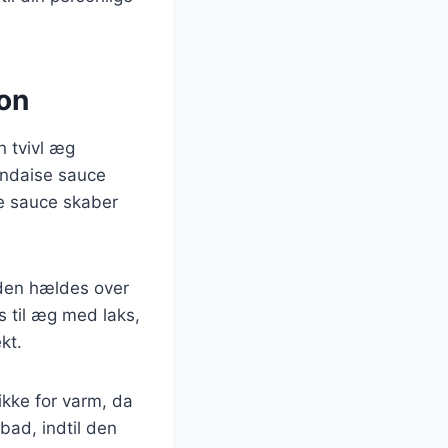
ion
n tvivl æg
andaise sauce
ge sauce skaber
 den hældes over
s til æg med laks,
kt.
ikke for varm, da
bad, indtil den