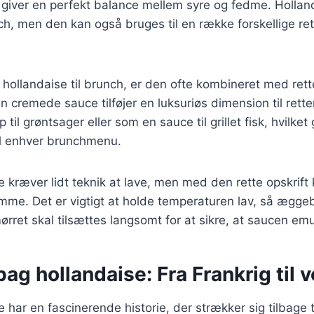
et giver en perfekt balance mellem syre og fedme. Hollan
nch, men den kan også bruges til en række forskellige retter
 hollandaise til brunch, er den ofte kombineret med re
n cremede sauce tilføjer en luksuriøs dimension til rett
til grøntsager eller som en sauce til grillet fisk, hvilket 
 til enhver brunchmenu.
 kræver lidt teknik at lave, men med den rette opskrif
emme. Det er vigtigt at holde temperaturen lav, så ægg
ørret skal tilsættes langsomt for at sikre, at saucen emu
bag hollandaise: Fra Frankrig til 
har en fascinerende historie, der strækker sig tilbage ti