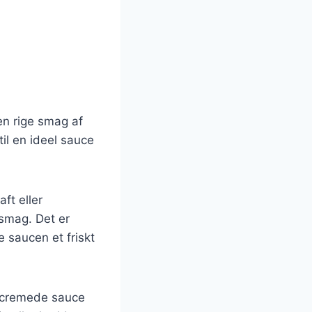
en rige smag af
il en ideel sauce
aft eller
 smag. Det er
ve saucen et friskt
n cremede sauce