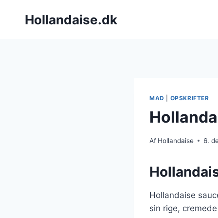
Fortsæt
Hollandaise.dk
til
indhold
MAD
|
OPSKRIFTER
Hollandai
Af
Hollandaise
6. d
Hollandais
Hollandaise sauce
sin rige, cremed