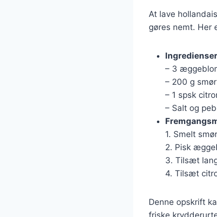
At lave hollanda
gøres nemt. Her e
Ingrediense
– 3 æggebl
– 200 g smør
– 1 spsk citro
– Salt og peb
Fremgangs
1. Smelt smørr
2. Pisk æggeb
3. Tilsæt la
4. Tilsæt citr
Denne opskrift ka
friske krydderurt