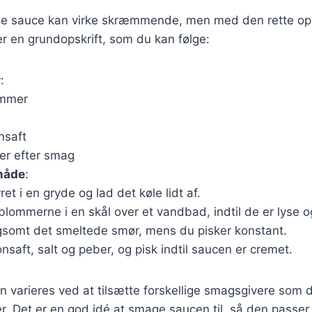
ise sauce kan virke skræmmende, men med den rette ops
r en grundopskrift, som du kan følge:
r
:
ommer
nsaft
er efter smag
måde
:
et i en gryde og lad det køle lidt af.
lommerne i en skål over et vandbad, indtil de er lyse og
ngsomt det smeltede smør, mens du pisker konstant.
onsaft, salt og peber, og pisk indtil saucen er cremet.
n varieres ved at tilsætte forskellige smagsgivere som d
er. Det er en god idé at smage saucen til, så den passer t