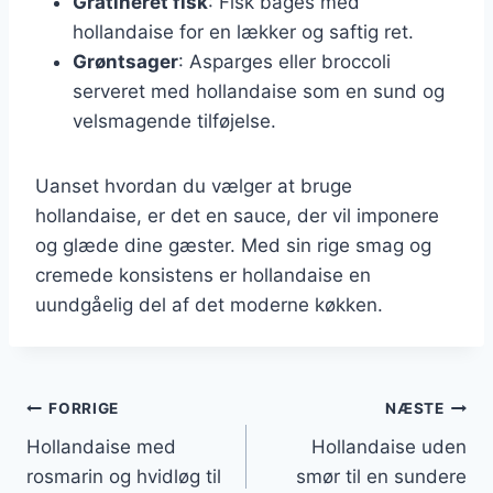
Gratineret fisk
: Fisk bages med
hollandaise for en lækker og saftig ret.
Grøntsager
: Asparges eller broccoli
serveret med hollandaise som en sund og
velsmagende tilføjelse.
Uanset hvordan du vælger at bruge
hollandaise, er det en sauce, der vil imponere
og glæde dine gæster. Med sin rige smag og
cremede konsistens er hollandaise en
uundgåelig del af det moderne køkken.
Indlægsnavigation
FORRIGE
NÆSTE
Hollandaise med
Hollandaise uden
rosmarin og hvidløg til
smør til en sundere