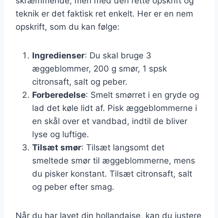
skræmmende, men med den rette opskrift og
teknik er det faktisk ret enkelt. Her er en nem
opskrift, som du kan følge:
Ingredienser
: Du skal bruge 3
æggeblommer, 200 g smør, 1 spsk
citronsaft, salt og peber.
Forberedelse
: Smelt smørret i en gryde og
lad det køle lidt af. Pisk æggeblommerne i
en skål over et vandbad, indtil de bliver
lyse og luftige.
Tilsæt smør
: Tilsæt langsomt det
smeltede smør til æggeblommerne, mens
du pisker konstant. Tilsæt citronsaft, salt
og peber efter smag.
Når du har lavet din hollandaise, kan du justere