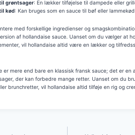
til grøntsager
: En lækker tilføjelse til dampede eller gri
il kød
: Kan bruges som en sauce til bøf eller lammekød
ntere med forskellige ingredienser og smagskombinati
ersion af hollandaise sauce. Uanset om du vælger at ho
elementer, vil hollandaise altid være en lækker og tilfredsst
 er mere end bare en klassisk fransk sauce; det er en a
ager, der kan forbedre mange retter. Uanset om du brug
ller brunchretter, vil hollandaise altid tilføje en rig og cr
gation