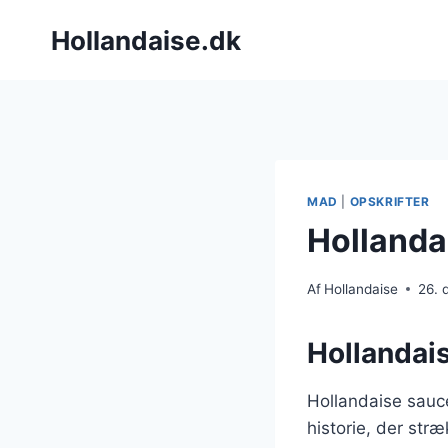
Fortsæt
Hollandaise.dk
til
indhold
MAD
|
OPSKRIFTER
Hollanda
Af
Hollandaise
26.
Hollandais
Hollandaise sauce
historie, der stræ