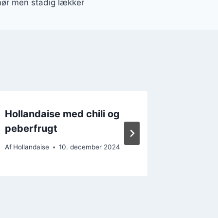
ør men stadig lækker
Hollandaise med chili og
Hollan
peberfrugt
æg for 
Af
Hollandaise
10. december 2024
Af
Hollanda