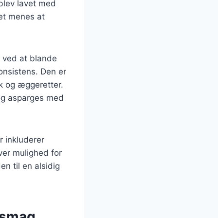
 blev lavet med
et menes at
t ved at blande
nsistens. Den er
sk og æggeretter.
 og asparges med
r inkluderer
ver mulighed for
en til en alsidig
l smag