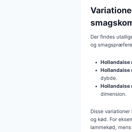
Variatione
smagskom
Der findes utallig
og smagspræferen
Hollandaise 
Hollandaise
dybde.
Hollandaise 
dimension.
Disse variationer 
og kød. For ekse
lammekød, mens h