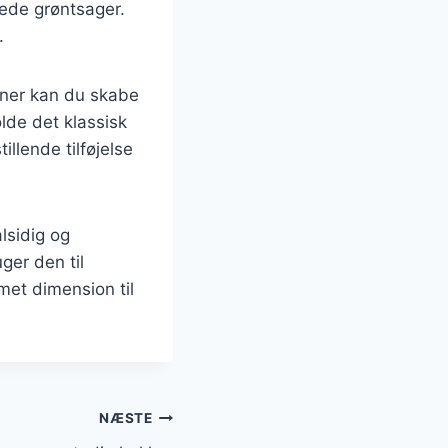
llede grøntsager.
.
oner kan du skabe
lde det klassisk
illende tilføjelse
lsidig og
er den til
emet dimension til
NÆSTE