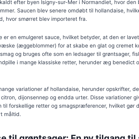
pkaldt efter byen Isigny-sur-Mer i Normandiet, hvor den
mer. Saucen blev senere omdøbt til hollandaise, hvilk
nd, hvor smørret blev importeret fra.
 er en emulgeret sauce, hvilket betyder, at den er lave
væske (æggeblommer) for at skabe en glat og cremet ko
e smag og bruges ofte som en ledsager til grøntsager, fi
ndpille i mange klassiske retter, herunder æg benedict
mange variationer af hollandaise, herunder opskrifter, de
citron, dijonsennep og endda urter. Disse variationer gi
 til forskellige retter og smagspræferencer, hvilket gør d
rt måltid.
e til grøntsager: En ny tilgang ti