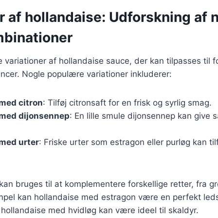
r af hollandaise: Udforskning af 
binationer
e variationer af hollandaise sauce, der kan tilpasses til fo
cer. Nogle populære variationer inkluderer:
med citron
: Tilføj citronsaft for en frisk og syrlig smag.
 med dijonsennep
: En lille smule dijonsennep kan give 
med urter
: Friske urter som estragon eller purløg kan ti
kan bruges til at komplementere forskellige retter, fra grø
mpel kan hollandaise med estragon være en perfekt leds
ollandaise med hvidløg kan være ideel til skaldyr.