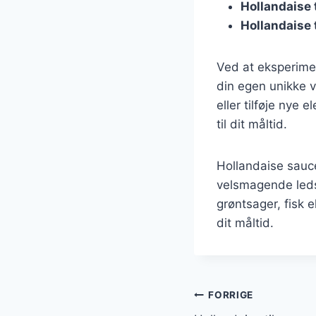
Hollandaise 
Hollandaise t
Ved at eksperime
din egen unikke v
eller tilføje nye 
til dit måltid.
Hollandaise sauce
velsmagende leds
grøntsager, fisk e
dit måltid.
Indlægsnavi
FORRIGE