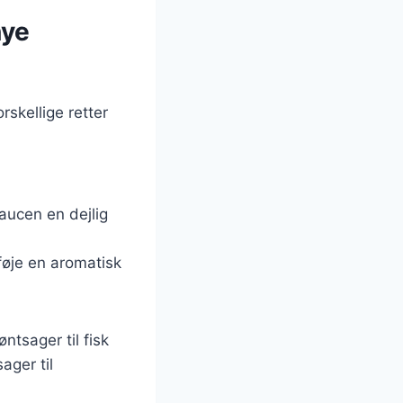
nye
rskellige retter
saucen en dejlig
lføje en aromatisk
ntsager til fisk
ager til