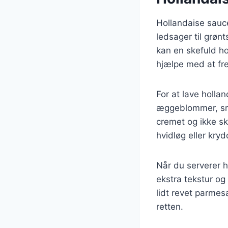
Hollandaise sauce
ledsager til grøn
kan en skefuld ho
hjælpe med at fr
For at lave hollan
æggeblommer, smør
cremet og ikke s
hvidløg eller kryd
Når du serverer ho
ekstra tekstur og
lidt revet parme
retten.