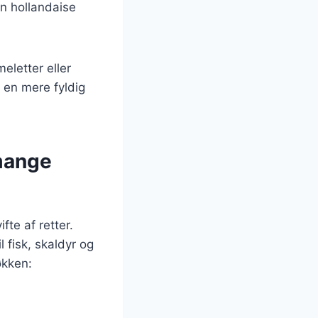
en hollandaise
eletter eller
e en mere fyldig
 mange
fte af retter.
fisk, skaldyr og
økken: