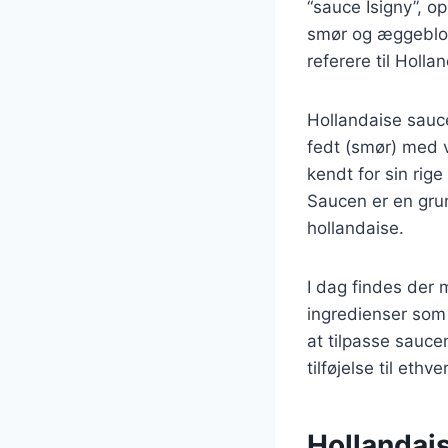
“sauce Isigny”, o
smør og æggeblom
referere til Holla
Hollandaise sauce
fedt (smør) med 
kendt for sin rig
Saucen er en gru
hollandaise.
I dag findes der 
ingredienser som 
at tilpasse saucen
tilføjelse til ethve
Hollandais