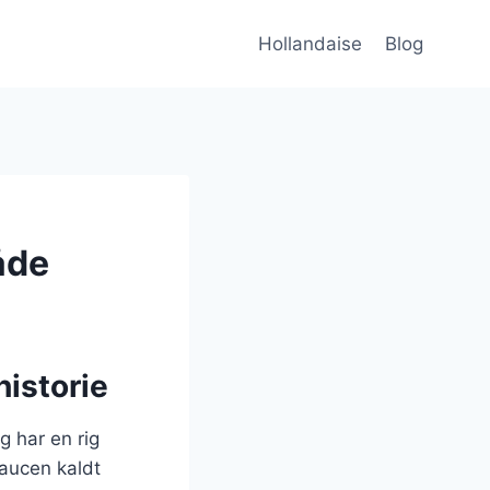
Hollandaise
Blog
åde
historie
g har en rig
saucen kaldt