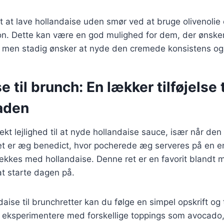
t at lave hollandaise uden smør ved at bruge olivenolie 
on. Dette kan være en god mulighed for dem, der ønske
, men stadig ønsker at nyde den cremede konsistens o
 til brunch: En lækker tilføjelse t
aden
ekt lejlighed til at nyde hollandaise sauce, især når de
ret er æg benedict, hvor pocherede æg serveres på en e
kkes med hollandaise. Denne ret er en favorit blandt 
t starte dagen på.
daise til brunchretter kan du følge en simpel opskrift og 
eksperimentere med forskellige toppings som avocado, r