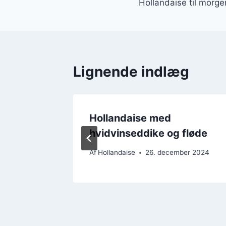
Hollandaise til mor
Lignende indlæg
øde
Hollandaise med
hvidvinseddike og fløde
r 2024
Af
Hollandaise
26. december 2024