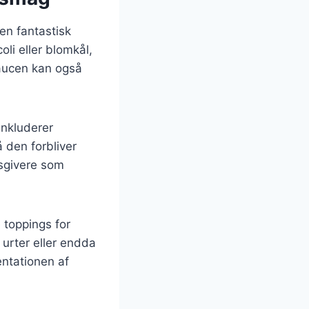
en fantastisk
li eller blomkål,
Saucen kan også
inkluderer
 den forbliver
gsgivere som
e toppings for
 urter eller endda
entationen af