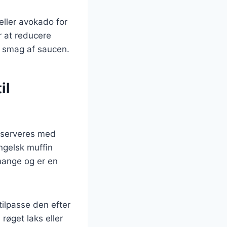
eller avokado for
r at reducere
g smag af saucen.
il
n serveres med
ngelsk muffin
mange og er en
tilpasse den efter
øget laks eller