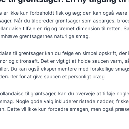
 er ikke kun forbeholdt fisk og æg; den kan også være 
tsager. Når du tilbereder grøntsager som asparges, brocco
llandaise tilføje en rig og cremet dimension til retten. 
emhæve grøntsagernes naturlige smag.
daise til grøntsager kan du følge en simpel opskrift, der 
 og citronsaft. Det er vigtigt at holde saucen varm, så
killer. Du kan også eksperimentere med forskellige sma
derurter for at give saucen et personligt præg.
llandaise til grøntsager, kan du overveje at tilføje nogl
 smag. Nogle gode valg inkluderer ristede nødder, friske
san. Dette vil ikke kun forbedre smagen, men også præs