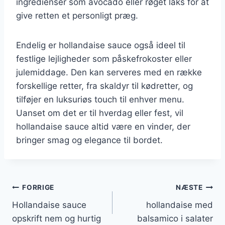
ingredienser som avocado eller røget laks for at
give retten et personligt præg.
Endelig er hollandaise sauce også ideel til
festlige lejligheder som påskefrokoster eller
julemiddage. Den kan serveres med en række
forskellige retter, fra skaldyr til kødretter, og
tilføjer en luksuriøs touch til enhver menu.
Uanset om det er til hverdag eller fest, vil
hollandaise sauce altid være en vinder, der
bringer smag og elegance til bordet.
Indlægsnavigation
FORRIGE
NÆSTE
Hollandaise sauce
hollandaise med
opskrift nem og hurtig
balsamico i salater