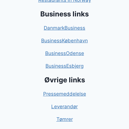
Restaurants in Norway
Business links
DanmarkBusiness
BusinessKøbenhavn
BusinessOdense
BusinessEsbjerg
Øvrige links
Pressemeddelelse
Leverandør
Tømrer