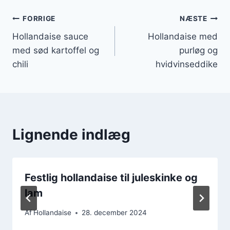
Indlægsnavigation
FORRIGE
NÆSTE
Hollandaise sauce
Hollandaise med
med sød kartoffel og
purløg og
chili
hvidvinseddike
Lignende indlæg
Festlig hollandaise til juleskinke og
lam
Af
Hollandaise
28. december 2024