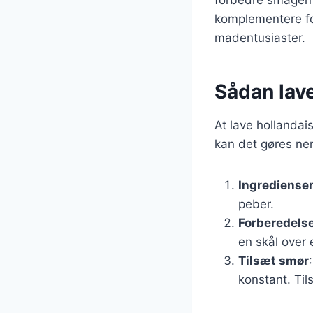
komplementere for
madentusiaster.
Sådan lave
At lave hollanda
kan det gøres nem
Ingrediense
peber.
Forberedels
en skål over e
Tilsæt smør
konstant. Til