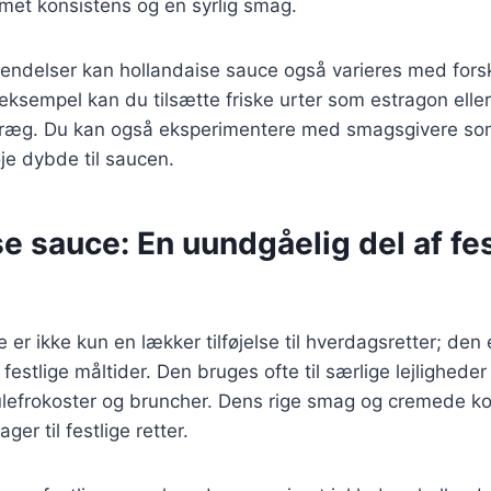
remet konsistens og en syrlig smag.
endelser kan hollandaise sauce også varieres med forsk
 eksempel kan du tilsætte friske urter som estragon eller 
 præg. Du kan også eksperimentere med smagsgivere som
føje dybde til saucen.
e sauce: En uundgåelig del af fes
 er ikke kun en lækker tilføjelse til hverdagsretter; den
festlige måltider. Den bruges ofte til særlige lejlighede
julefrokoster og bruncher. Dens rige smag og cremede k
ager til festlige retter.