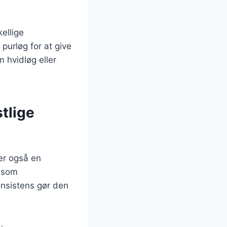
ellige
purløg for at give
 hvidløg eller
tlige
 er også en
r som
onsistens gør den