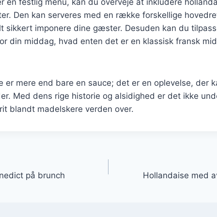
r en festlig menu, kan du overveje at inkludere hollan
ter. Den kan serveres med en række forskellige hovedrette
elt sikkert imponere dine gæster. Desuden kan du tilpass
for din middag, hvad enten det er en klassisk fransk mid
 er mere end bare en sauce; det er en oplevelse, der ka
der. Med dens rige historie og alsidighed er det ikke unde
orit blandt madelskere verden over.
gation
enedict på brunch
Hollandaise med a