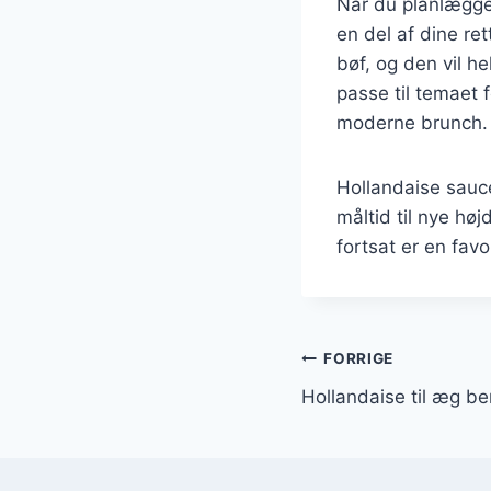
Når du planlægge
en del af dine ret
bøf, og den vil h
passe til temaet 
moderne brunch.
Hollandaise sauce
måltid til nye høj
fortsat er en fav
Indlægsnavi
FORRIGE
Hollandaise til æg b