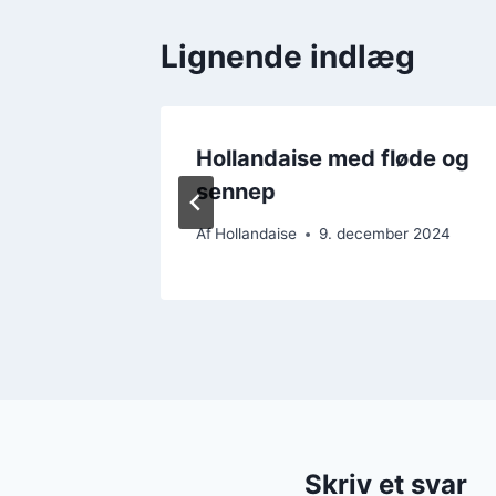
Lignende indlæg
l fisk
Hollandaise med fløde og
sennep
er 2024
Af
Hollandaise
9. december 2024
Skriv et svar