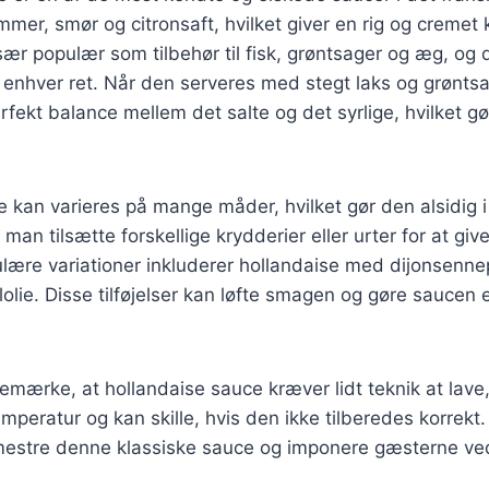
mer, smør og citronsaft, hvilket giver en rig og cremet 
ær populær som tilbehør til fisk, grøntsager og æg, og d
l enhver ret. Når den serveres med stegt laks og grønts
fekt balance mellem det salte og det syrlige, hvilket gør
 kan varieres på mange måder, hvilket gør den alsidig 
an tilsætte forskellige krydderier eller urter for at giv
lære variationer inkluderer hollandaise med dijonsenne
elolie. Disse tilføjelser kan løfte smagen og gøre sauce
 bemærke, at hollandaise sauce kræver lidt teknik at lave
emperatur og kan skille, hvis den ikke tilberedes korrekt
estre denne klassiske sauce og imponere gæsterne ve