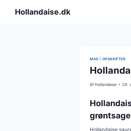
Fortsæt
Hollandaise.dk
til
indhold
MAD
|
OPSKRIFTER
Hollandai
Af
Hollandaise
24.
Hollandais
grøntsage
Hollandaise sauc