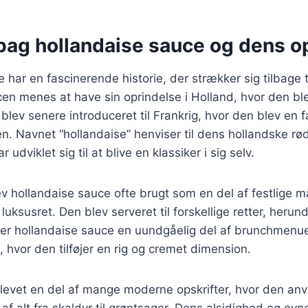
 bag hollandaise sauce og dens o
har en fascinerende historie, der strækker sig tilbage ti
n menes at have sin oprindelse i Holland, hvor den ble
 blev senere introduceret til Frankrig, hvor den blev en 
n. Navnet “hollandaise” henviser til dens hollandske r
 udviklet sig til at blive en klassiker i sig selv.
v hollandaise sauce ofte brugt som en del af festlige må
uksusret. Den blev serveret til forskellige retter, herund
 er hollandaise sauce en uundgåelig del af brunchmenuer,
hvor den tilføjer en rig og cremet dimension.
evet en del af mange moderne opskrifter, hvor den anve
 alt fra skaldyr til grøntsager. Dens alsidighed og evne 