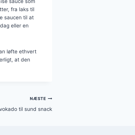
daise sauce som
r, fra laks til
e saucen til at
dag eller en
n løfte ethvert
rligt, at den
NÆSTE
vokado til sund snack