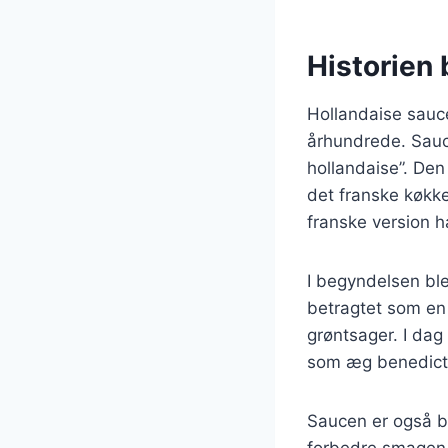
Historien
Hollandaise sauce 
århundrede. Sauce
hollandaise”. Den
det franske køkke
franske version har
I begyndelsen ble
betragtet som en l
grøntsager. I dag
som æg benedict, 
Saucen er også bl
forbedre smagen af