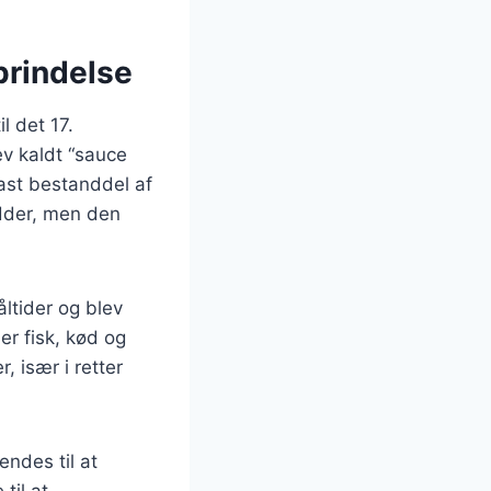
prindelse
l det 17.
v kaldt “sauce
fast bestanddel af
ødder, men den
ltider og blev
er fisk, kød og
 især i retter
ndes til at
til at