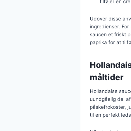
tilføjer en c
Udover disse anv
ingredienser. For
saucen et friskt
paprika for at til
Hollandais
måltider
Hollandaise sauce
uundgåelig del af 
påskefrokoster, 
til en perfekt leds