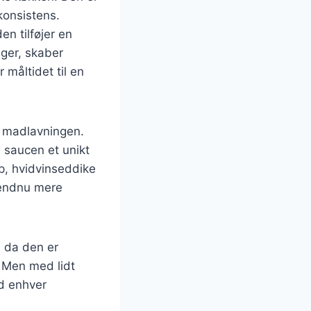
konsistens.
en tilføjer en
ager, skaber
 måltidet til en
i madlavningen.
e saucen et unikt
p, hvidvinseddike
n endnu mere
, da den er
. Men med lidt
d enhver