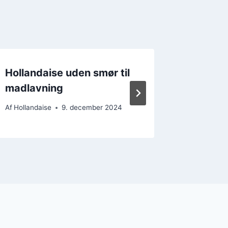
Hollandaise uden smør til
Holland
madlavning
kartofl
Af
Hollandaise
9. december 2024
Af
Hollanda