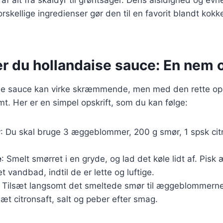
skellige ingredienser gør den til en favorit blandt kokk
r du hollandaise sauce: En nem o
ise sauce kan virke skræmmende, men med den rette opsk
t. Her er en simpel opskrift, som du kan følge:
r
: Du skal bruge 3 æggeblommer, 200 g smør, 1 spsk citr
e
: Smelt smørret i en gryde, og lad det køle lidt af. Pi
t vandbad, indtil de er lette og luftige.
: Tilsæt langsomt det smeltede smør til æggeblommerne
sæt citronsaft, salt og peber efter smag.