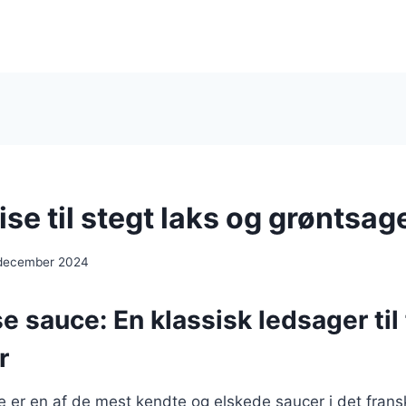
se til stegt laks og grøntsag
 december 2024
e sauce: En klassisk ledsager til 
r
e er en af de mest kendte og elskede saucer i det frans