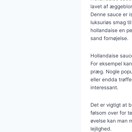
lavet af æggeblom
Denne sauce er is
luksuriøs smag ti
hollandaise en per
sand fornøjelse.
Hollandaise sauce
For eksempel kan m
præg. Nogle popu
eller endda trøff
interessant.
Det er vigtigt at
følsom over for t
øvelse kan man m
lejlighed.