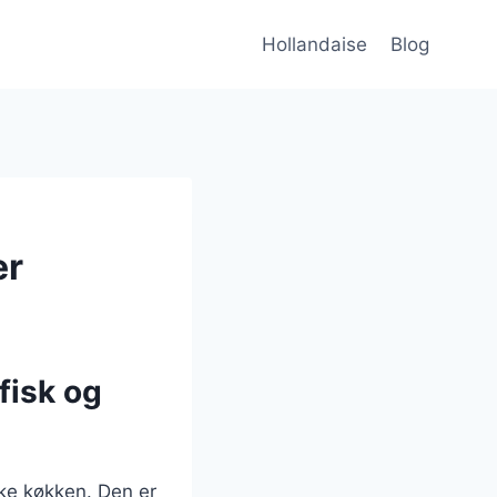
Hollandaise
Blog
er
fisk og
ke køkken. Den er