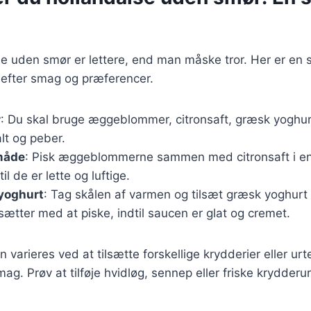
se uden smør er lettere, end man måske tror. Her er en s
 efter smag og præferencer.
r
: Du skal bruge æggeblommer, citronsaft, græsk yoghurt
alt og peber.
måde
: Pisk æggeblommerne sammen med citronsaft i en 
l de er lette og luftige.
 yoghurt
: Tag skålen af varmen og tilsæt græsk yoghurt 
ætter med at piske, indtil saucen er glat og cremet.
 varieres ved at tilsætte forskellige krydderier eller urte
g. Prøv at tilføje hvidløg, sennep eller friske krydderurt