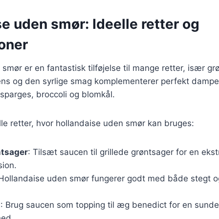
e uden smør: Ideelle retter og
oner
smør er en fantastisk tilføjelse til mange retter, især g
ns og den syrlige smag komplementerer perfekt dampede
sparges, broccoli og blomkål.
lle retter, hvor hollandaise uden smør kan bruges:
ntsager
: Tilsæt saucen til grillede grøntsager for en ekst
ion.
 Hollandaise uden smør fungerer godt med både stegt og
t
: Brug saucen som topping til æg benedict for en sunde
hed.