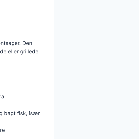
røntsager. Den
 eller grillede
ra
 bagt fisk, især
re