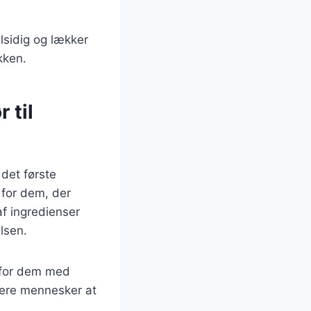
lsidig og lækker
økken.
 til
det første
 for dem, der
af ingredienser
elsen.
g for dem med
flere mennesker at