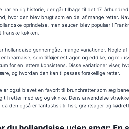
 har en rig historie, der går tilbage til det 17. århundr
d, hvor den blev brugt som en del af mange retter. Nav
 hollandske oprindelse, men saucen blev populær i Frankr
et franske køkken.
har hollandaise gennemgået mange variationer. Nogle af
er bearnaise, som tilføjer estragon og eddike, og mouss
um for en lettere konsistens. Disse variationer viser, hvo
ære, og hvordan den kan tilpasses forskellige retter.
 er også blevet en favorit til brunchretter som æg bene
mag til retter med æg og skinke. Dens anvendelse strække
a den også er fantastisk til fisk, grøntsager og kødrett
er du hollandaise uden smør: En 