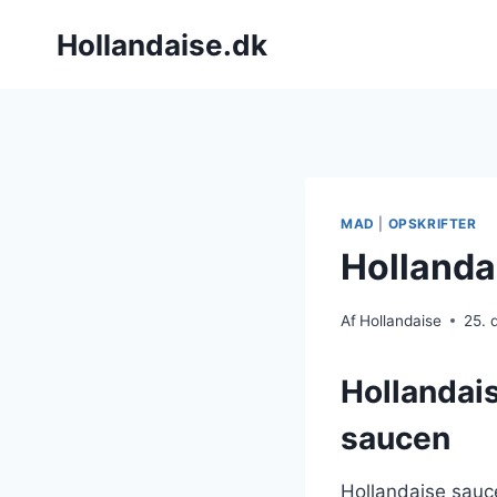
Fortsæt
Hollandaise.dk
til
indhold
MAD
|
OPSKRIFTER
Hollanda
Af
Hollandaise
25.
Hollandais
saucen
Hollandaise sauce