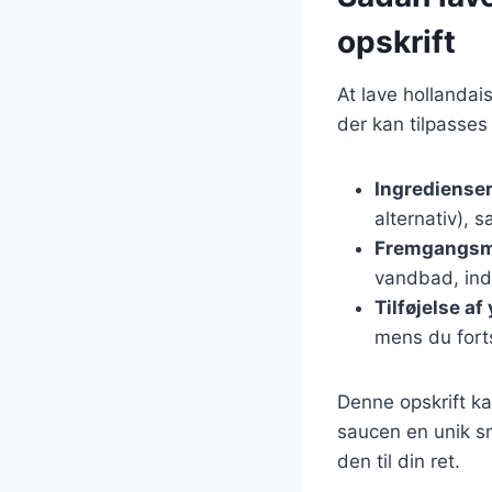
opskrift
At lave hollandai
der kan tilpasses
Ingrediense
alternativ), s
Fremgangs
vandbad, indti
Tilføjelse af
mens du forts
Denne opskrift kan
saucen en unik sma
den til din ret.