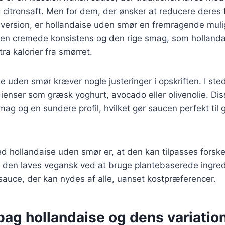
itronsaft. Men for dem, der ønsker at reducere deres f
 version, er hollandaise uden smør en fremragende mul
den cremede konsistens og den rige smag, som hollandai
a kalorier fra smørret.
se uden smør kræver nogle justeringer i opskriften. I ste
enser som græsk yoghurt, avocado eller olivenolie. Diss
mag og en sundere profil, hvilket gør saucen perfekt til g
ved hollandaise uden smør er, at den kan tilpasses forske
 den laves vegansk ved at bruge plantebaserede ingred
g sauce, der kan nydes af alle, uanset kostpræferencer.
bag hollandaise og dens variatio