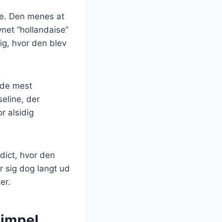
ede. Den menes at
net “hollandaise”
ig, hvor den blev
 de mest
eline, der
r alsidig
dict, hvor den
r sig dog langt ud
er.
simpel