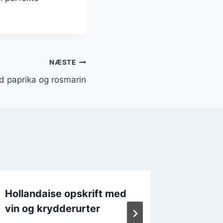
NÆSTE
d paprika og rosmarin
Hollandaise opskrift med
Holland
vin og krydderurter
med av