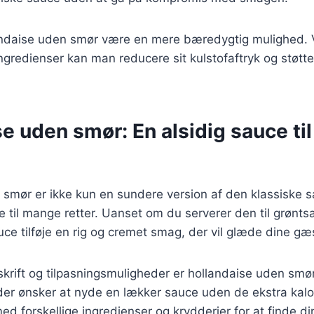
andaise uden smør være en mere bæredygtig mulighed. 
gredienser kan man reducere sit kulstofaftryk og støtt
e uden smør: En alsidig sauce ti
 smør er ikke kun en sundere version af den klassiske 
lse til mange retter. Uanset om du serverer den til grøntsag
uce tilføje en rig og cremet smag, der vil glæde dine gæ
skrift og tilpasningsmuligheder er hollandaise uden sm
der ønsker at nyde en lækker sauce uden de ekstra kalor
d forskellige ingredienser og krydderier for at finde di