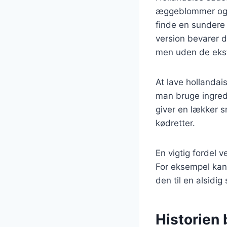
æggeblommer og c
finde en sundere
version bevarer 
men uden de ekstr
At lave hollandai
man bruge ingredi
giver en lækker s
kødretter.
En vigtig fordel 
For eksempel kan
den til en alsidi
Historien 