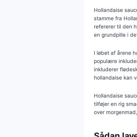
Hollandaise sauce
stamme fra Hollan
refererer til den
en grundpille i d
I løbet af årene 
populære inkluder
inkluderer flødesk
hollandaise kan v
Hollandaise sauce
tilføjer en rig s
over morgenmad, d
Sådan lav