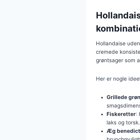
Hollandais
kombinati
Hollandaise uden 
cremede konsiste
grøntsager som a
Her er nogle idee
Grillede grø
smagsdimens
Fiskeretter
:
laks og torsk.
Æg benedic
brunchmulig