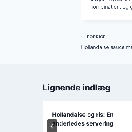
kombination, og g
Indlægsnavi
FORRIGE
Hollandaise sauce me
Lignende indlæg
Hollandaise og ris: En
anderledes servering