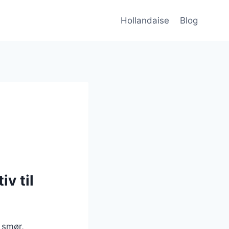
Hollandaise
Blog
v til
 smør,