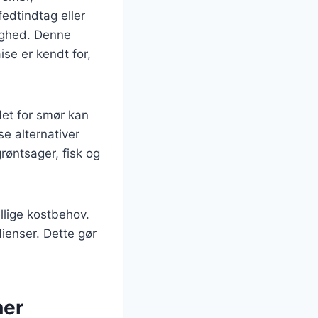
edtindtag eller
ighed. Denne
se er kendt for,
det for smør kan
e alternativer
røntsager, fisk og
llige kostbehov.
ienser. Dette gør
ner