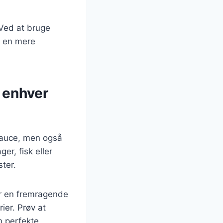
Ved at bruge
e en mere
l enhver
sauce, men også
er, fisk eller
ster.
ør en fremragende
ier. Prøv at
n perfekte