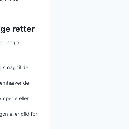
ige retter
 er nogle
ig smag til de
r fremhæver de
dampede eller
on eller dild for