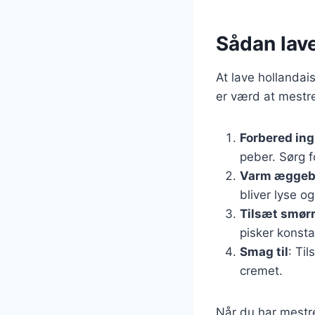
Sådan lave
At lave hollandai
er værd at mestre.
Forbered in
peber. Sørg f
Varm ægge
bliver lyse o
Tilsæt smør
pisker konst
Smag til
: Ti
cremet.
Når du har mestr