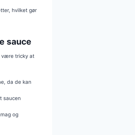
ter, hvilket gør
se sauce
 være tricky at
me, da de kan
at saucen
 smag og