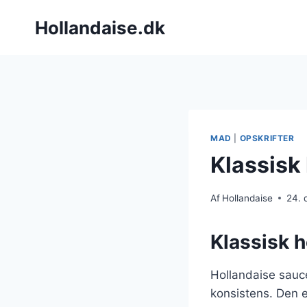
Fortsæt
Hollandaise.dk
til
indhold
MAD
|
OPSKRIFTER
Klassisk
Af
Hollandaise
24.
Klassisk h
Hollandaise sauce
konsistens. Den e