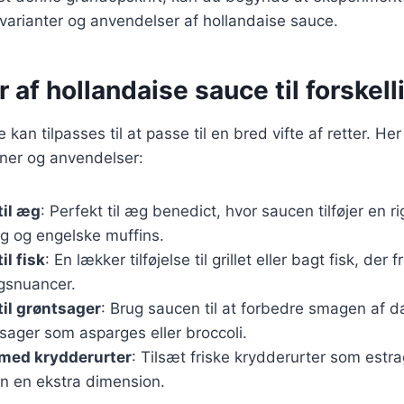
varianter og anvendelser af hollandaise sauce.
r af hollandaise sauce til forskell
kan tilpasses til at passe til en bred vifte af retter. Her
oner og anvendelser:
til æg
: Perfekt til æg benedict, hvor saucen tilføjer en r
 og engelske muffins.
il fisk
: En lækker tilføjelse til grillet eller bagt fisk, de
gsnuancer.
til grøntsager
: Brug saucen til at forbedre smagen af 
tsager som asparges eller broccoli.
 med krydderurter
: Tilsæt friske krydderurter som estrag
en en ekstra dimension.