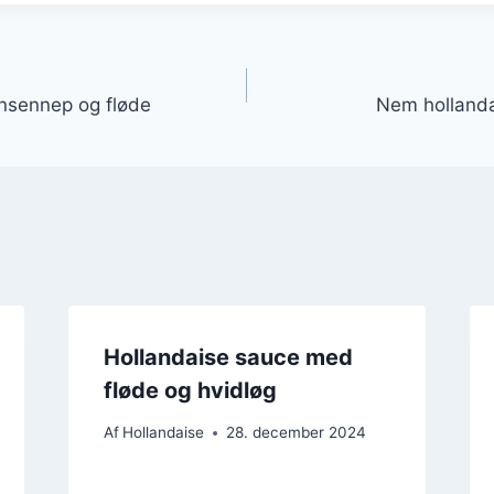
gation
nsennep og fløde
Nem hollandai
Hollandaise sauce med
fløde og hvidløg
Af
Hollandaise
28. december 2024