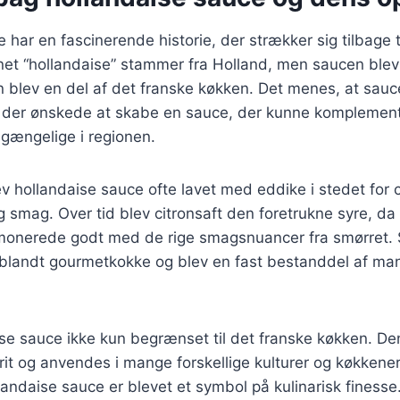
har en fascinerende historie, der strækker sig tilbage ti
et “hollandaise” stammer fra Holland, men saucen blev
n blev en del af det franske køkken. Det menes, at sauc
, der ønskede at skabe en sauce, der kunne komplement
ilgængelige i regionen.
v hollandaise sauce ofte lavet med eddike i stedet for ci
g smag. Over tid blev citronsaft den foretrukne syre, da 
rmonerede godt med de rige smagsnuancer fra smørret.
t blandt gourmetkokke og blev en fast bestanddel af ma
ise sauce ikke kun begrænset til det franske køkken. De
orit og anvendes i mange forskellige kulturer og køkkener
ollandaise sauce er blevet et symbol på kulinarisk finesse