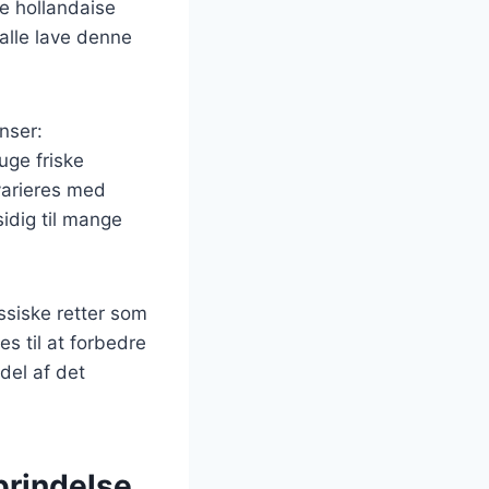
re hollandaise
alle lave denne
nser:
uge friske
varieres med
sidig til mange
ssiske retter som
s til at forbedre
del af det
prindelse