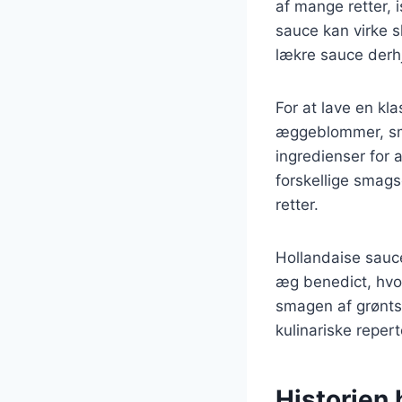
af mange retter, 
sauce kan virke 
lækre sauce der
For at lave en kl
æggeblommer, smel
ingredienser for
forskellige smags
retter.
Hollandaise sauce
æg benedict, hvor
smagen af grøntsa
kulinariske repert
Historien