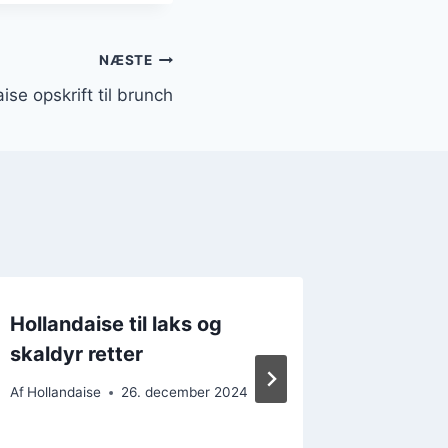
NÆSTE
se opskrift til brunch
Hollandaise til laks og
Hollan
skaldyr retter
æg til 
Af
Hollandaise
26. december 2024
Af
Hollanda