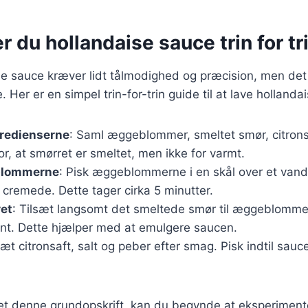
r du hollandaise sauce trin for tr
se sauce kræver lidt tålmodighed og præcision, men det
 Her er en simpel trin-for-trin guide til at lave hollanda
gredienserne
: Saml æggeblommer, smeltet smør, citronsa
or, at smørret er smeltet, men ikke for varmt.
blommerne
: Pisk æggeblommerne i en skål over et vand
g cremede. Dette tager cirka 5 minutter.
ret
: Tilsæt langsomt det smeltede smør til æggeblomm
ant. Dette hjælper med at emulgere saucen.
lsæt citronsaft, salt og peber efter smag. Pisk indtil sauc
et denne grundopskrift, kan du begynde at eksperimen