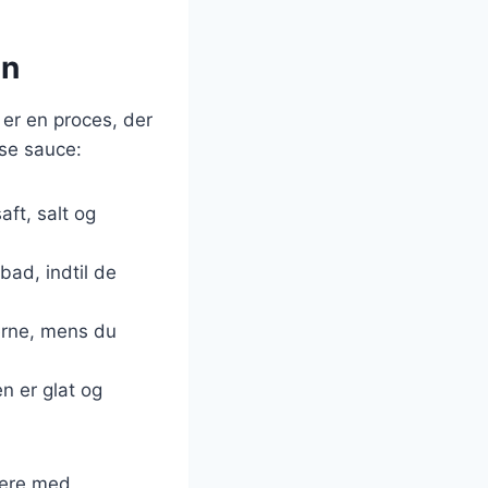
in
 er en proces, der
ise sauce:
ft, salt og
bad, indtil de
erne, mens du
en er glat og
tere med