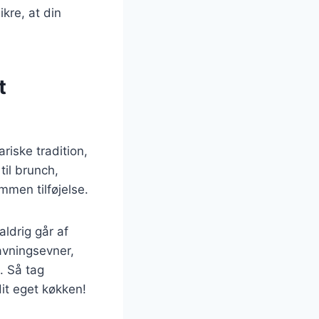
kre, at din
t
riske tradition,
til brunch,
mmen tilføjelse.
aldrig går af
avningsevner,
. Så tag
it eget køkken!