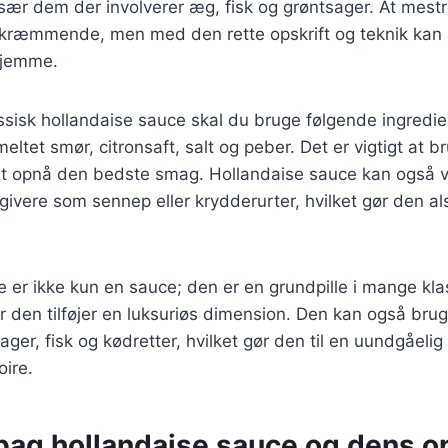
især dem der involverer æg, fisk og grøntsager. At mest
skræmmende, men med den rette opskrift og teknik kan 
hjemme.
assisk hollandaise sauce skal du bruge følgende ingredie
tet smør, citronsaft, salt og peber. Det er vigtigt at br
 at opnå den bedste smag. Hollandaise sauce kan også 
givere som sennep eller krydderurter, hvilket gør den al
 er ikke kun en sauce; den er en grundpille i mange kla
 den tilføjer en luksuriøs dimension. Den kan også bruge
ger, fisk og kødretter, hvilket gør den til en uundgåelig 
oire.
 bag hollandaise sauce og dens o