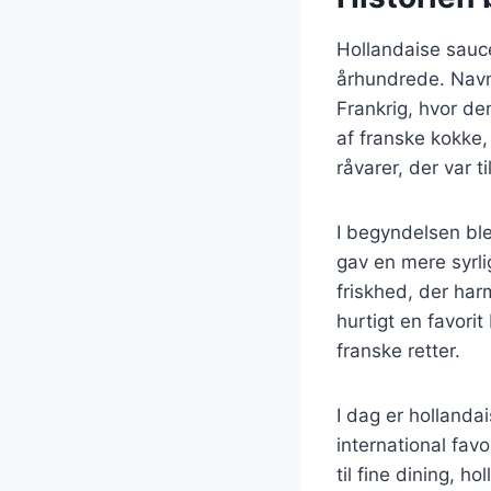
Hollandaise sauce 
århundrede. Navn
Frankrig, hvor de
af franske kokke
råvarer, der var t
I begyndelsen ble
gav en mere syrli
friskhed, der ha
hurtigt en favori
franske retter.
I dag er hollanda
international fav
til fine dining, h