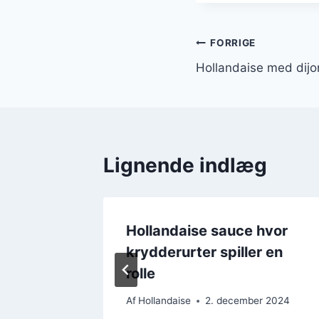
Indlægsnavi
FORRIGE
Hollandaise med dijo
Lignende indlæg
ntsager
Hollandaise sauce hvor
krydderurter spiller en
rolle
er 2024
Af
Hollandaise
2. december 2024