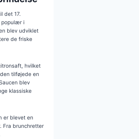
l det 17.
 populær i
en blev udviklet
ere de friske
tronsaft, hvilket
den tilføjede en
 Saucen blev
nge klassiske
n er blevet en
. Fra brunchretter
.