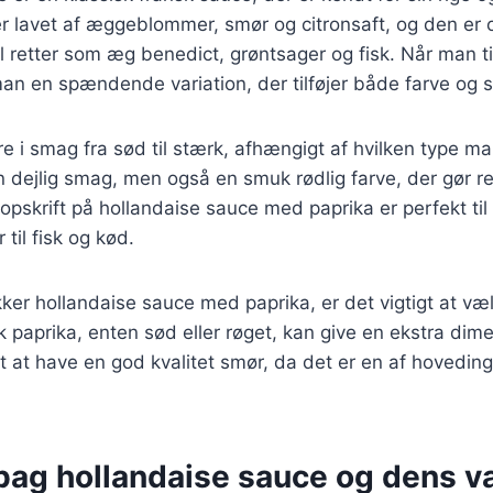
r lavet af æggeblommer, smør og citronsaft, og den er 
til retter som æg benedict, grøntsager og fisk. Når man til
man en spændende variation, der tilføjer både farve og 
re i smag fra sød til stærk, afhængigt af hvilken type m
 en dejlig smag, men også en smuk rødlig farve, der gør r
 opskrift på hollandaise sauce med paprika er perfekt til 
 til fisk og kød.
kker hollandaise sauce med paprika, er det vigtigt at væl
k paprika, enten sød eller røget, kan give en ekstra dime
gt at have en god kvalitet smør, da det er en af hovedin
bag hollandaise sauce og dens va