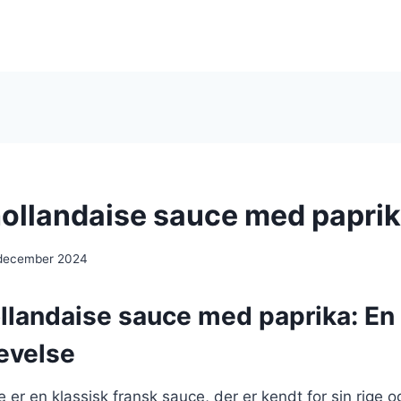
ollandaise sauce med papri
 december 2024
llandaise sauce med paprika: En
evelse
 er en klassisk fransk sauce, der er kendt for sin rige