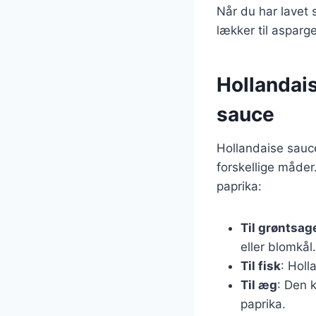
Når du har lavet 
lækker til asparg
Hollandais
sauce
Hollandaise sauce
forskellige måder
paprika:
Til grøntsag
eller blomkål.
Til fisk
: Holl
Til æg
: Den 
paprika.