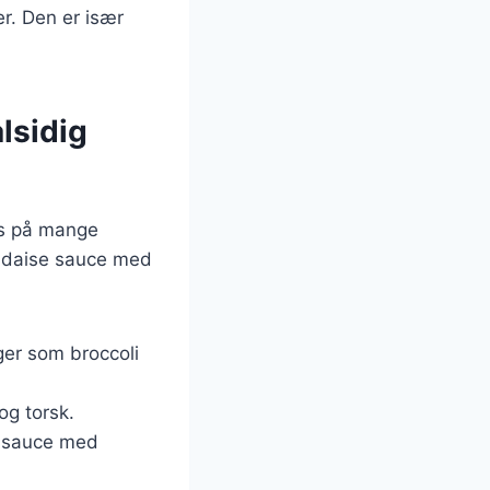
r. Den er især
alsidig
es på mange
andaise sauce med
ger som broccoli
 og torsk.
e sauce med