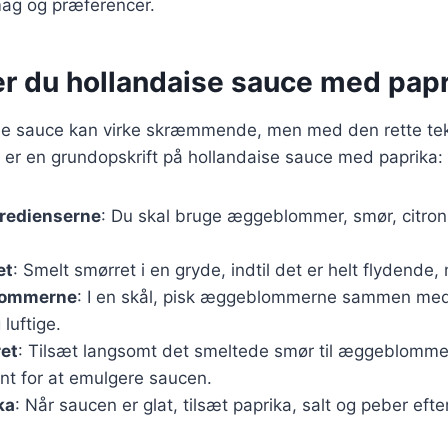
mag og præferencer.
er du hollandaise sauce med papr
ise sauce kan virke skræmmende, men med den rette tek
 er en grundopskrift på hollandaise sauce med paprika:
gredienserne
: Du skal bruge æggeblommer, smør, citrons
et
: Smelt smørret i en gryde, indtil det er helt flydende,
lommerne
: I en skål, pisk æggeblommerne sammen med c
 luftige.
ret
: Tilsæt langsomt det smeltede smør til æggeblomm
nt for at emulgere saucen.
ka
: Når saucen er glat, tilsæt paprika, salt og peber eft