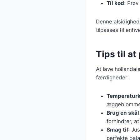
Til kød
: Prøv
Denne alsidighed 
tilpasses til enhve
Tips til a
At lave hollandai
færdigheder:
Temperaturk
æggeblommerne
Brug en skå
forhindrer, a
Smag til
: Ju
perfekte bal