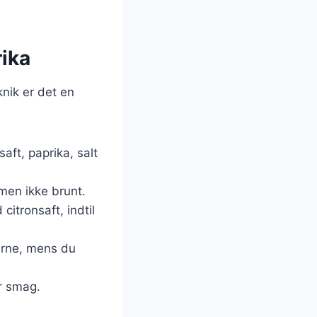
ika
nik er det en
aft, paprika, salt
 men ikke brunt.
itronsaft, indtil
erne, mens du
er smag.