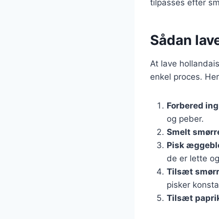
tilpasses efter s
Sådan lav
At lave hollanda
enkel proces. Her
Forbered in
og peber.
Smelt smørr
Pisk æggeb
de er lette og
Tilsæt smør
pisker konsta
Tilsæt papri