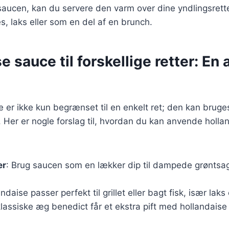
saucen, kan du servere den varm over dine yndlingsrette
es, laks eller som en del af en brunch.
e sauce til forskellige retter: En 
 er ikke kun begrænset til en enkelt ret; den kan brug
. Her er nogle forslag til, hvordan du kan anvende holl
er
: Brug saucen som en lækker dip til dampede grøntsa
andaise passer perfekt til grillet eller bagt fisk, især laks
klassiske æg benedict får et ekstra pift med hollandais