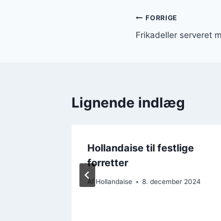
Indlægsnavi
FORRIGE
Frikadeller serveret 
Lignende indlæg
 med
Hollandaise til festlige
forretter
er 2024
Af
Hollandaise
8. december 2024