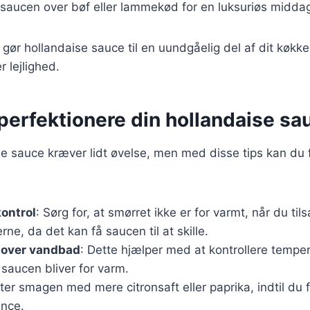
 saucen over bøf eller lammekød for en luksuriøs midda
gør hollandaise sauce til en uundgåelig del af dit køkk
r lejlighed.
t perfektionere din hollandaise sa
se sauce kræver lidt øvelse, men med disse tips kan du
ontrol
: Sørg for, at smørret ikke er for varmt, når du tils
, da det kan få saucen til at skille.
l over vandbad
: Dette hjælper med at kontrollere tempe
t saucen bliver for varm.
ster smagen med mere citronsaft eller paprika, indtil du 
ance.