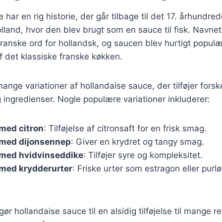
 har en rig historie, der går tilbage til det 17. århundr
lland, hvor den blev brugt som en sauce til fisk. Navnet
ranske ord for hollandsk, og saucen blev hurtigt populær
f det klassiske franske køkken.
ange variationer af hollandaise sauce, der tilføjer forske
ingredienser. Nogle populære variationer inkluderer:
med citron
: Tilføjelse af citronsaft for en frisk smag.
 med dijonsennep
: Giver en krydret og tangy smag.
 med hvidvinseddike
: Tilføjer syre og kompleksitet.
 med krydderurter
: Friske urter som estragon eller purl
gør hollandaise sauce til en alsidig tilføjelse til mange r