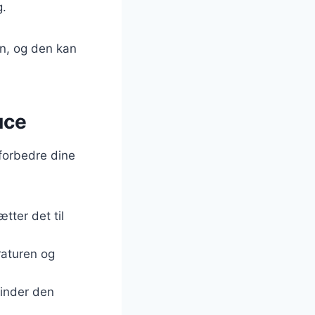
g.
en, og den kan
uce
 forbedre dine
ætter det til
raturen og
finder den