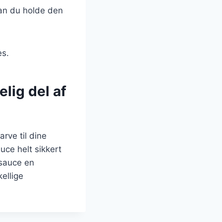
an du holde den
es.
lig del af
rve til dine
uce helt sikkert
 sauce en
ellige