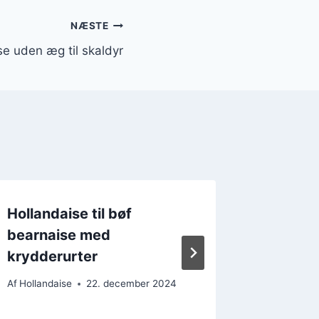
NÆSTE
se uden æg til skaldyr
Hollandaise til bøf
Hollan
bearnaise med
som to
krydderurter
Af
Hollanda
Af
Hollandaise
22. december 2024