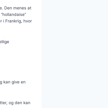
ede. Den menes at
 “hollandaise”
 i Frankrig, hvor
llige
øg kan give en
etter, og den kan