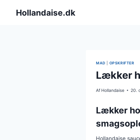
Fortsæt
Hollandaise.dk
til
indhold
MAD
|
OPSKRIFTER
Lækker h
Af
Hollandaise
20.
Lækker ho
smagsopl
Hollandaise sauce