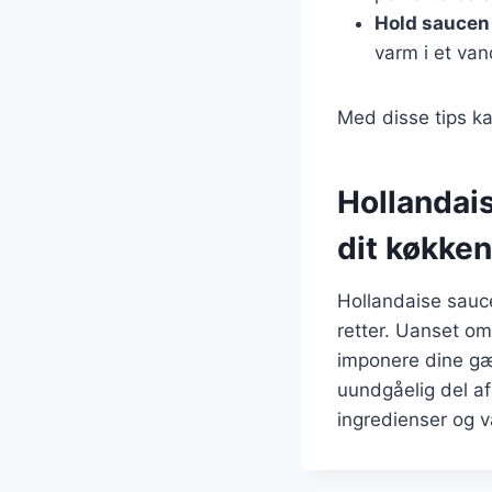
Hold saucen
varm i et va
Med disse tips ka
Hollandai
dit køkken
Hollandaise sauce
retter. Uanset om 
imponere dine gæs
uundgåelig del a
ingredienser og va