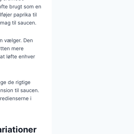
ofte brugt som en
føjer paprika til
smag til saucen.
an vælger. Den
etten mere
at løfte enhver
ge de rigtige
nsion til saucen.
gredienserne i
riationer