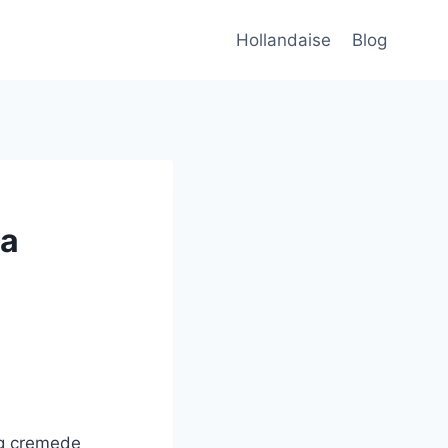
Hollandaise
Blog
ka
 og cremede