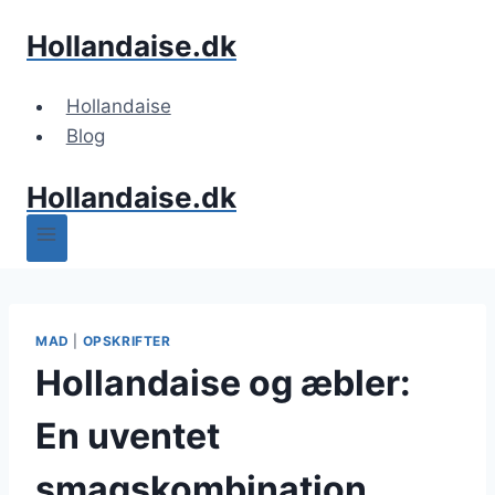
Fortsæt
Hollandaise.dk
til
indhold
Hollandaise
Blog
Hollandaise.dk
MAD
|
OPSKRIFTER
Hollandaise og æbler:
En uventet
smagskombination