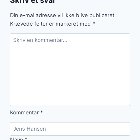
Skriv et svar
OG
MORGENMAD
Din e-mailadresse vil ikke blive publiceret.
Krævede felter er markeret med
*
Kommentar
*
Navn
*