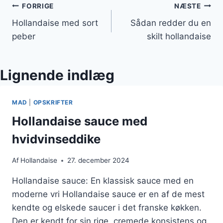
Indlægsnavigation
FORRIGE
NÆSTE
Hollandaise med sort
Sådan redder du en
peber
skilt hollandaise
Lignende indlæg
MAD
|
OPSKRIFTER
Hollandaise sauce med
hvidvinseddike
Af
Hollandaise
27. december 2024
Hollandaise sauce: En klassisk sauce med en
moderne vri Hollandaise sauce er en af de mest
kendte og elskede saucer i det franske køkken.
Den er kendt for sin rige, cremede konsistens og