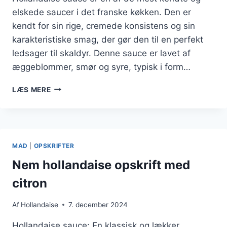
elskede saucer i det franske køkken. Den er
kendt for sin rige, cremede konsistens og sin
karakteristiske smag, der gør den til en perfekt
ledsager til skaldyr. Denne sauce er lavet af
æggeblommer, smør og syre, typisk i form…
HOLLANDAISE
LÆS MERE
MED
HVIDVINSEDDIKE
TIL
SKALDYR
MAD
|
OPSKRIFTER
Nem hollandaise opskrift med
citron
Af
Hollandaise
7. december 2024
Hollandaise sauce: En klassisk og lækker