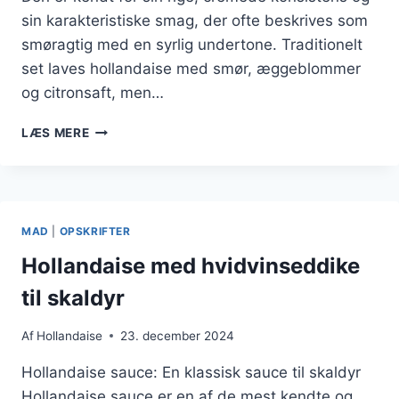
sin karakteristiske smag, der ofte beskrives som
smøragtig med en syrlig undertone. Traditionelt
set laves hollandaise med smør, æggeblommer
og citronsaft, men…
HOLLANDAISE
LÆS MERE
SAUCE
MED
HVIDVINSEDDIKE
MAD
|
OPSKRIFTER
Hollandaise med hvidvinseddike
til skaldyr
Af
Hollandaise
23. december 2024
Hollandaise sauce: En klassisk sauce til skaldyr
Hollandaise sauce er en af de mest kendte og