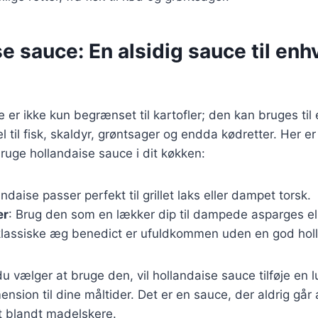
e sauce: En alsidig sauce til enh
 er ikke kun begrænset til kartofler; den kan bruges til 
el til fisk, skaldyr, grøntsager og endda kødretter. Her er 
uge hollandaise sauce i dit køkken:
andaise passer perfekt til grillet laks eller dampet torsk.
er
: Brug den som en lækker dip til dampede asparges ell
klassiske æg benedict er ufuldkommen uden en god hol
 vælger at bruge den, vil hollandaise sauce tilføje en l
sion til dine måltider. Det er en sauce, der aldrig går 
it blandt madelskere.