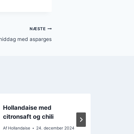
NÆSTE
stmiddag med asparges
Hollandaise med
Lamme
citronsaft og chili
holland
Af
Hollandaise
24. december 2024
Af
Hollanda