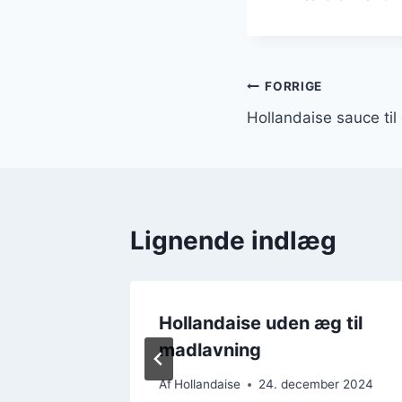
Indlægsnavi
FORRIGE
Hollandaise sauce til
Lignende indlæg
ft med
Hollandaise uden æg til
madlavning
r 2024
Af
Hollandaise
24. december 2024