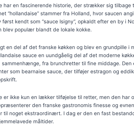
har en fascinerende historie, der strækker sig tilbage ti
t “hollandaise” stammer fra Holland, hvor saucen angiv
v først kendt som “sauce Isigny”, opkaldt efter en by i N
n blev populær blandt de lokale kokke.
gt en del af det franske køkken og blev en grundpille i
hollandaise sauce en uundgåelig del af det moderne køkk
e sammenhænge, fra brunchretter til fine middage. Den 
anter som bearnaise sauce, der tilføjer estragon og eddik
skrift.
er ikke kun en lækker tilføjelse til retter, men den har 
præsenterer den franske gastronomis finesse og evnen t
r til noget ekstraordinært. I dag er den en fast bestand
hjemmelavede måltider.