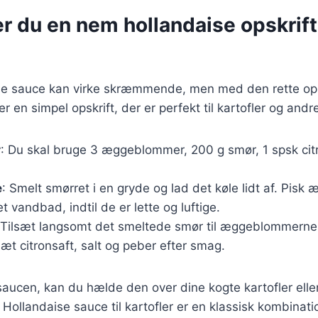
r du en nem hollandaise opskrift 
ise sauce kan virke skræmmende, men med den rette ops
r en simpel opskrift, der er perfekt til kartofler og andre
r
: Du skal bruge 3 æggeblommer, 200 g smør, 1 spsk citr
e
: Smelt smørret i en gryde og lad det køle lidt af. Pis
t vandbad, indtil de er lette og luftige.
 Tilsæt langsomt det smeltede smør til æggeblommerne
sæt citronsaft, salt og peber efter smag.
saucen, kan du hælde den over dine kogte kartofler ell
. Hollandaise sauce til kartofler er en klassisk kombination