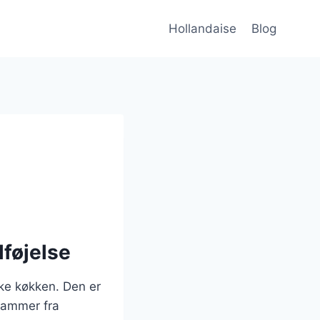
Hollandaise
Blog
lføjelse
ke køkken. Den er
stammer fra