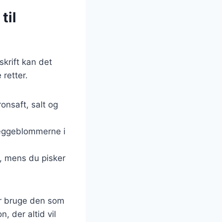
til
krift kan det
 retter.
onsaft, salt og
k æggeblommerne i
, mens du pisker
er bruge den som
, der altid vil