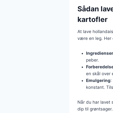
Sådan lave
kartofler
At lave hollanda
være en leg. Her e
Ingrediense
peber.
Forberedels
en skål over e
Emulgering
:
konstant. Til
Når du har lavet 
dip til grøntsager