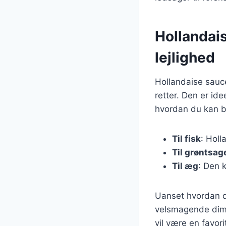
Hollandais
lejlighed
Hollandaise sauce
retter. Den er ide
hvordan du kan br
Til fisk
: Holl
Til grøntsag
Til æg
: Den 
Uanset hvordan du
velsmagende dimen
vil være en favor