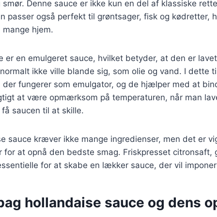
mør. Denne sauce er ikke kun en del af klassiske ret
passer også perfekt til grøntsager, fisk og kødretter, hv
t i mange hjem.
 er en emulgeret sauce, hvilket betyder, at den er lave
normalt ikke ville blande sig, som olie og vand. I dette t
er fungerer som emulgator, og de hjælper med at binde
igtigt at være opmærksom på temperaturen, når man lave
få saucen til at skille.
e sauce kræver ikke mange ingredienser, men det er vig
r for at opnå den bedste smag. Friskpresset citronsaft
 essentielle for at skabe en lækker sauce, der vil impone
 bag hollandaise sauce og dens o