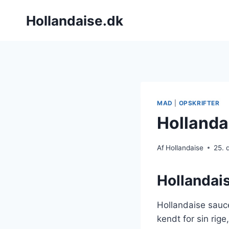
Fortsæt
Hollandaise.dk
til
indhold
MAD
|
OPSKRIFTER
Hollandai
Af
Hollandaise
25.
Hollandais
Hollandaise sauc
kendt for sin rig