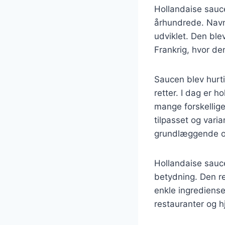
Hollandaise sauce 
århundrede. Navne
udviklet. Den ble
Frankrig, hvor de
Saucen blev hurti
retter. I dag er 
mange forskellig
tilpasset og vari
grundlæggende op
Hollandaise sauce 
betydning. Den re
enkle ingrediense
restauranter og 