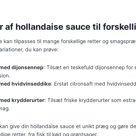
r af hollandaise sauce til forskell
 kan tilpasses til mange forskellige retter og smagspræ
riationer, du kan prøve:
 med dijonsennep
: Tilsæt en teskefuld dijonsennep for 
ion.
 med hvidvinseddike
: Erstat citronsaft med hvidvinsed
 med krydderurter
: Tilsæt friske krydderurter som estra
smag.
 kan give din hollandaise sauce et unikt præg og gøre den
llige retter, fra fisk til kød og grøntsager.