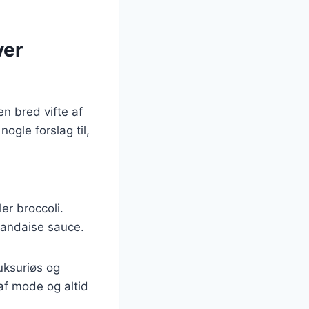
ver
en bred vifte af
nogle forslag til,
er broccoli.
landaise sauce.
uksuriøs og
af mode og altid