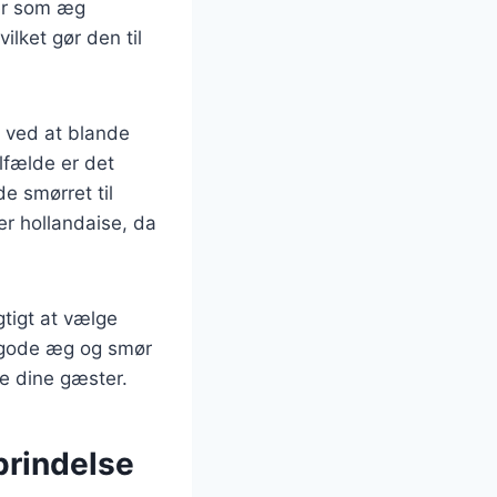
ter som æg
ilket gør den til
t ved at blande
ilfælde er det
 smørret til
r hollandaise, da
tigt at vælge
, gode æg og smør
re dine gæster.
prindelse