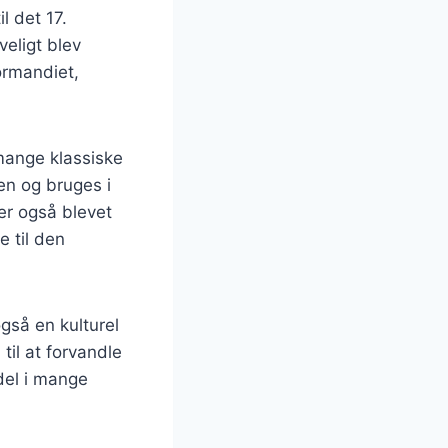
l det 17.
eligt blev
ormandiet,
 mange klassiske
en og bruges i
er også blevet
e til den
også en kulturel
il at forvandle
del i mange