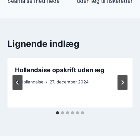
bearnaise med fløde
uden æg til fiskeretter
Lignende indlæg
Hollandaise opskrift uden æg
Af
Hollandaise
27. december 2024