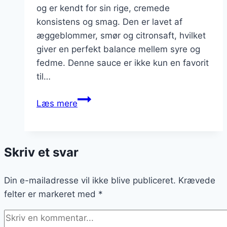
og er kendt for sin rige, cremede
konsistens og smag. Den er lavet af
æggeblommer, smør og citronsaft, hvilket
giver en perfekt balance mellem syre og
fedme. Denne sauce er ikke kun en favorit
til…
Hollandaise
Læs mere
til
brunch
med
Skriv et svar
asparges
Din e-mailadresse vil ikke blive publiceret.
Krævede
felter er markeret med
*