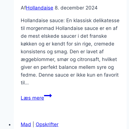
Af
Hollandaise
8. december 2024
Hollandaise sauce: En klassisk delikatesse
til morgenmad Hollandaise sauce er en af
de mest elskede saucer i det franske
køkken og er kendt for sin rige, cremede
konsistens og smag. Den er lavet af
æggeblommer, smør og citronsaft, hvilket
giver en perfekt balance mellem syre og
fedme. Denne sauce er ikke kun en favorit
til…
Hollandaise
Læs mere
til
morgenmad
med
Mad
|
Opskrifter
æg