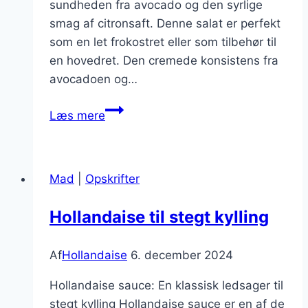
sundheden fra avocado og den syrlige
smag af citronsaft. Denne salat er perfekt
som en let frokostret eller som tilbehør til
en hovedret. Den cremede konsistens fra
avocadoen og…
Hollandaisesalat
Læs mere
med
avocado
og
Mad
|
Opskrifter
citronsaft
Hollandaise til stegt kylling
Af
Hollandaise
6. december 2024
Hollandaise sauce: En klassisk ledsager til
stegt kylling Hollandaise sauce er en af de