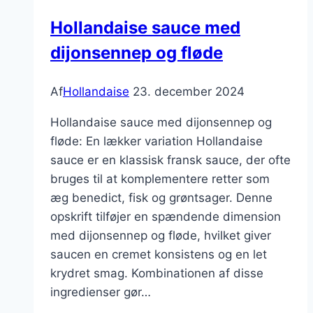
og
Hollandaise sauce med
bacon
dijonsennep og fløde
Af
Hollandaise
23. december 2024
Hollandaise sauce med dijonsennep og
fløde: En lækker variation Hollandaise
sauce er en klassisk fransk sauce, der ofte
bruges til at komplementere retter som
æg benedict, fisk og grøntsager. Denne
opskrift tilføjer en spændende dimension
med dijonsennep og fløde, hvilket giver
saucen en cremet konsistens og en let
krydret smag. Kombinationen af disse
ingredienser gør…