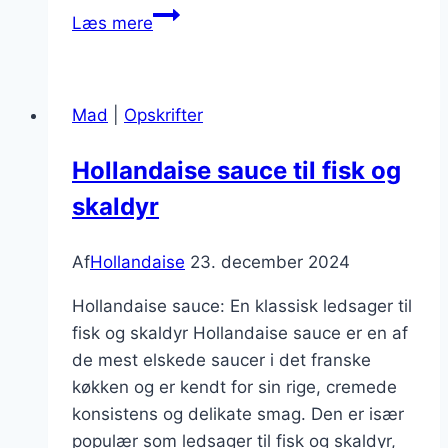
Hollandaise
Læs mere
sauce
med
dijonsennep
Mad
|
Opskrifter
og
fløde
Hollandaise sauce til fisk og
skaldyr
Af
Hollandaise
23. december 2024
Hollandaise sauce: En klassisk ledsager til
fisk og skaldyr Hollandaise sauce er en af
de mest elskede saucer i det franske
køkken og er kendt for sin rige, cremede
konsistens og delikate smag. Den er især
populær som ledsager til fisk og skaldyr,