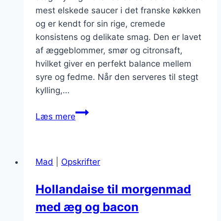
mest elskede saucer i det franske køkken
og er kendt for sin rige, cremede
konsistens og delikate smag. Den er lavet
af æggeblommer, smør og citronsaft,
hvilket giver en perfekt balance mellem
syre og fedme. Når den serveres til stegt
kylling,…
Hollandaise
Læs mere
til
stegt
kylling
Mad
|
Opskrifter
Hollandaise til morgenmad
med æg og bacon