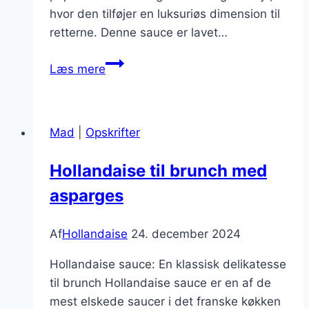
hvor den tilføjer en luksuriøs dimension til
retterne. Denne sauce er lavet…
Hollandaise
Læs mere
sauce
til
fisk
Mad
|
Opskrifter
og
skaldyr
Hollandaise til brunch med
asparges
Af
Hollandaise
24. december 2024
Hollandaise sauce: En klassisk delikatesse
til brunch Hollandaise sauce er en af de
mest elskede saucer i det franske køkken