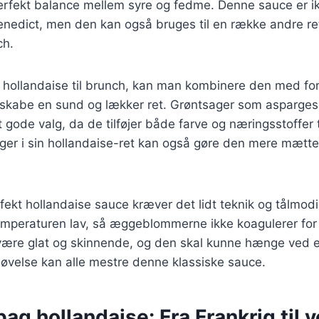
perfekt balance mellem syre og fedme. Denne sauce er i
Benedict, men den kan også bruges til en række andre rett
ch.
 hollandaise til brunch, kan man kombinere den med for
t skabe en sund og lækker ret. Grøntsager som asparges
t gode valg, da de tilføjer både farve og næringsstoffer t
ager i sin hollandaise-ret kan også gøre den mere mætt
rfekt hollandaise sauce kræver det lidt teknik og tålmod
temperaturen lav, så æggeblommerne ikke koagulerer for 
 være glat og skinnende, og den skal kunne hænge ved 
t øvelse kan alle mestre denne klassiske sauce.
bag hollandaise: Fra Frankrig til 