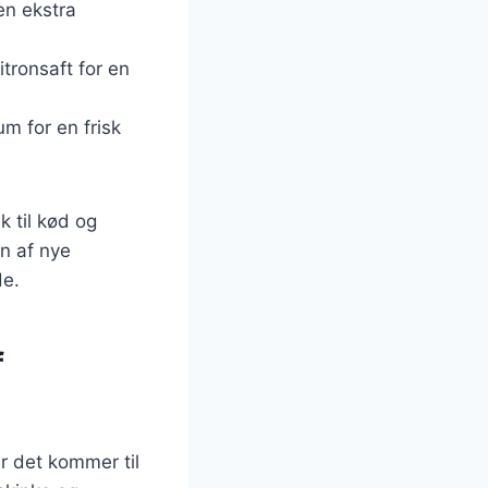
en ekstra
itronsaft for en
um for en frisk
k til kød og
n af nye
de.
f
r det kommer til