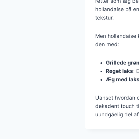
retter som æg Be
hollandaise på e
tekstur.
Men hollandaise 
den med:
Grillede grø
Røget laks
: 
Æg med lak
Uanset hvordan du
dekadent touch ti
uundgåelig del a