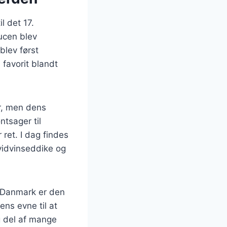
l det 17.
ucen blev
blev først
favorit blandt
yr, men dens
ntsager til
 ret. I dag findes
vidvinseddike og
I Danmark er den
ens evne til at
g del af mange