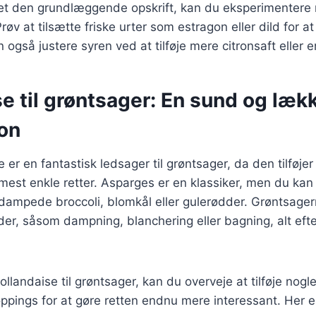
et den grundlæggende opskrift, kan du eksperimentere 
øv at tilsætte friske urter som estragon eller dild for a
n også justere syren ved at tilføje mere citronsaft eller 
e til grøntsager: En sund og læk
on
 er en fantastisk ledsager til grøntsager, da den tilføjer
 mest enkle retter. Asparges er en klassiker, men du ka
dampede broccoli, blomkål eller gulerødder. Grøntsager
der, såsom dampning, blanchering eller bagning, alt eft
llandaise til grøntsager, kan du overveje at tilføje nogl
toppings for at gøre retten endnu mere interessant. Her e