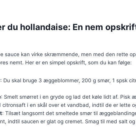
r du hollandaise: En nem opskrift
ise sauce kan virke skræmmende, men med den rette opsk
res nemt. Her er en simpel opskrift, som du kan følge:
r
: Du skal bruge 3 æggeblommer, 200 g smør, 1 spsk citr
e
: Smelt smørret i en gryde og lad det køle lidt af. Pi
tronsaft i en skål over et vandbad, indtil de er lette og
t
: Tilsæt langsomt det smeltede smør til æggeblandin
nt, indtil saucen er glat og cremet. Smag til med salt og