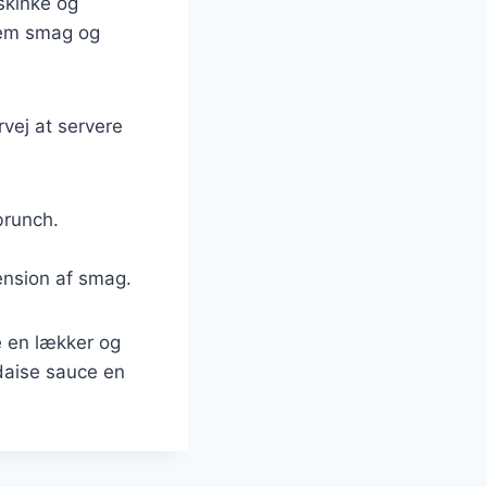
skinke og
llem smag og
vej at servere
brunch.
mension af smag.
e en lækker og
ndaise sauce en