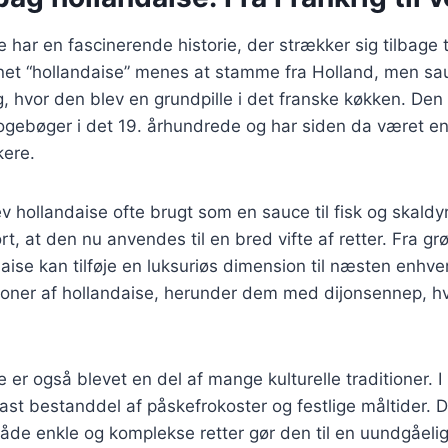
har en fascinerende historie, der strækker sig tilbage ti
et “hollandaise” menes at stamme fra Holland, men sa
g, hvor den blev en grundpille i det franske køkken. Den 
gebøger i det 19. århundrede og har siden da været en 
ere.
v hollandaise ofte brugt som en sauce til fisk og skald
rt, at den nu anvendes til en bred vifte af retter. Fra grø
aise kan tilføje en luksuriøs dimension til næsten enhver
ioner af hollandaise, herunder dem med dijonsennep, h
 er også blevet en del af mange kulturelle traditioner. 
ast bestanddel af påskefrokoster og festlige måltider. D
de enkle og komplekse retter gør den til en uundgåeli