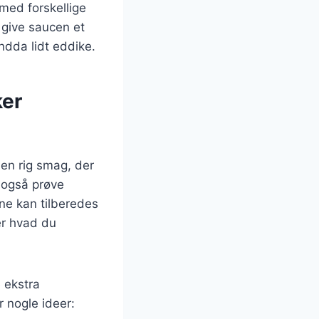
med forskellige
t give saucen et
endda lidt eddike.
ker
 en rig smag, der
n også prøve
ne kan tilberedes
er hvad du
e ekstra
r nogle ideer: