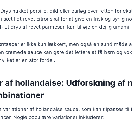
 Drys hakket persille, dild eller purløg over retten for ek
Tilsæt lidt revet citronskal for at give en frisk og syrlig no
t
: Et drys af revet parmesan kan tilføje en dejlig umami
røntsager er ikke kun lækkert, men også en sund måde a
n cremede sauce kan gøre det lettere at få børn og voks
hvilket er en stor fordel.
r af hollandaise: Udforskning af 
binationer
e variationer af hollandaise sauce, som kan tilpasses til f
cer. Nogle populære variationer inkluderer: