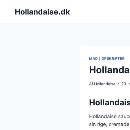
Fortsæt
Hollandaise.dk
til
indhold
MAD
|
OPSKRIFTER
Hollanda
Af
Hollandaise
23.
Hollandais
Hollandaise sauce
sin rige, cremed