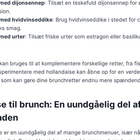
 med dijonsennep
: Tilsæt en teskefuld dijonsennep for 
ion.
 med hvidvinseddike
: Brug hvidvinseddike i stedet for c
ks smag.
med urter
: Tilsæt friske urter som estragon eller basilik
kan bruges til at komplementere forskellige retter, fra fis
ksperimentere med hollandaise kan åbne op for en verde
 som kan gøre dine brunchretter endnu mere spænden
e til brunch: En uundgåelig del a
aden
e er en uundgåelig del af mange brunchmenuer, især nå