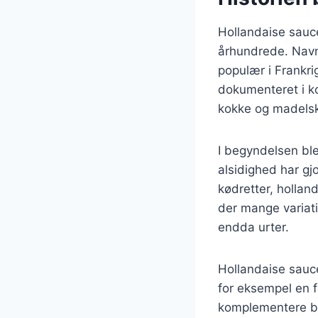
Hollandaise sauce 
århundrede. Navn
populær i Frankri
dokumenteret i ko
kokke og madelsk
I begyndelsen ble
alsidighed har gjo
kødretter, holland
der mange variat
endda urter.
Hollandaise sauce
for eksempel en f
komplementere bå