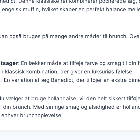
nedict. Denne klassiske ret kombinerer pocherede æg, 
n engelsk muffin, hvilket skaber en perfekt balance me
kan også bruges på mange andre måder til brunch. Over
ntsager
: En lækker måde at tilføje farve og smag til din 
En klassisk kombination, der giver en luksuriøs følelse.
s
: En variation af æg Benedict, der tilføjer en ekstra di
 vælger at bruge hollandaise, vil den helt sikkert tilføj
l din brunch. Med sin rige smag og alsidighed er holla
f enhver brunchoplevelse.