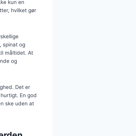
kke kun en
er, hvilket gør
skellige
, spinat og
il måltidet. At
ende og
ighed. Det er
hurtigt. En god
en ske uden at
verden