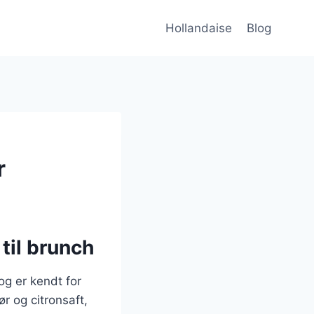
Hollandaise
Blog
r
til brunch
og er kendt for
r og citronsaft,