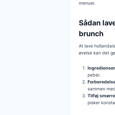
menuer.
Sådan lave
brunch
At lave hollanda
øvelse kan det gø
Ingrediense
peber.
Forberedels
sammen med ci
Tilføj smørre
pisker konsta