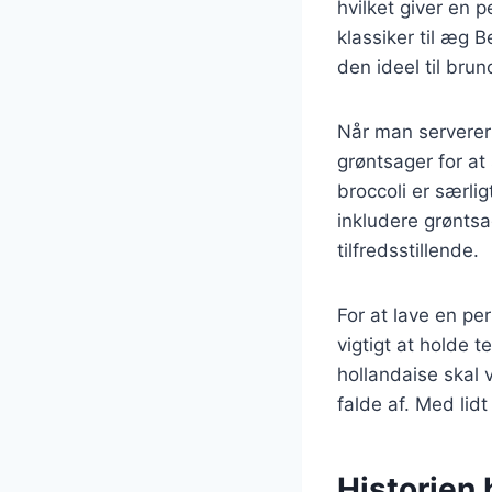
hvilket giver en 
klassiker til æg 
den ideel til brun
Når man serverer
grøntsager for a
broccoli er særlig
inkludere grønts
tilfredsstillende.
For at lave en pe
vigtigt at holde 
hollandaise skal
falde af. Med lid
Historien 