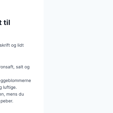
 til
rift og lidt
onsaft, salt og
sk æggeblommerne
 luftige.
gen, mens du
 peber.