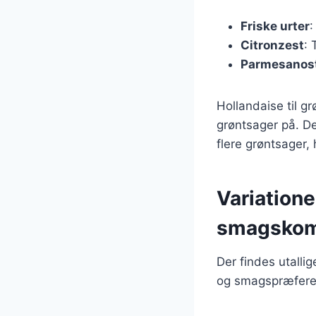
Friske urter
:
Citronzest
: 
Parmesanos
Hollandaise til g
grøntsager på. De
flere grøntsager, 
Variatione
smagskom
Der findes utallig
og smagspræferen