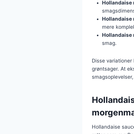
Hollandaise
smagsdimens
Hollandaise
mere komple
Hollandaise 
smag.
Disse variationer 
grøntsager. At e
smagsoplevelser,
Hollandais
morgenm
Hollandaise sauc