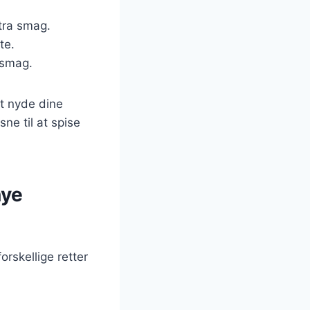
stra smag.
te.
-smag.
t nyde dine
ne til at spise
nye
orskellige retter