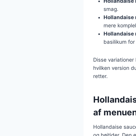
Hollandaise
smag.
Hollandaise
mere komple
Hollandaise
basilikum for
Disse variationer
hvilken version du
retter.
Hollandais
af menue
Hollandaise sauce
og højtider. Den e