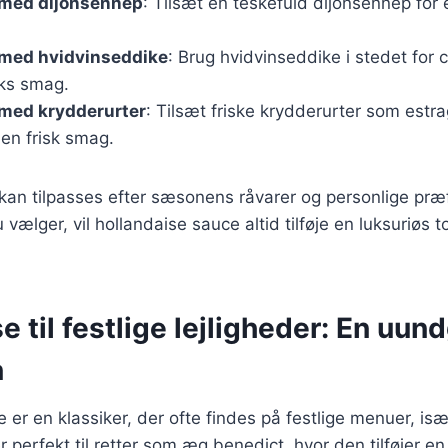
 med dijonsennep
: Tilsæt en teskefuld dijonsennep for 
 med hvidvinseddike
: Brug hvidvinseddike i stedet for c
ks smag.
 med krydderurter
: Tilsæt friske krydderurter som estra
 en frisk smag.
 kan tilpasses efter sæsonens råvarer og personlige pr
 vælger, vil hollandaise sauce altid tilføje en luksuriøs t
e til festlige lejligheder: En uun
n
 er en klassiker, der ofte findes på festlige menuer, is
r perfekt til retter som æg benedict, hvor den tilføjer en