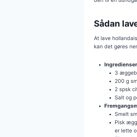
Sådan lave
At lave hollanda
kan det gøres nem
Ingrediense
3 æggeb
200 g s
2 spsk ci
Salt og 
Fremgangs
Smelt smø
Pisk ægg
er lette o