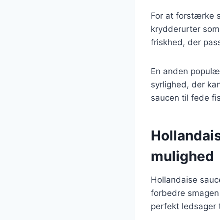
For at forstærke s
krydderurter som d
friskhed, der pas
En anden populær v
syrlighed, der ka
saucen til fede fi
Hollandais
mulighed
Hollandaise sauce
forbedre smagen 
perfekt ledsager 