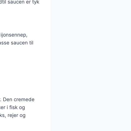
til saucen er tyk
dijonsennep,
asse saucen til
er. Den cremede
r i fisk og
ks, rejer og