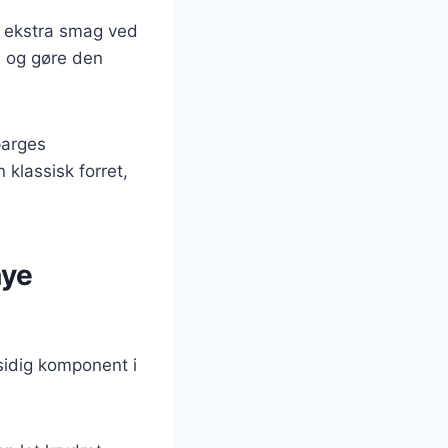
dt ekstra smag ved
n og gøre den
parges
klassisk forret,
nye
sidig komponent i