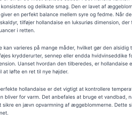
e konsistens og delikate smag. Den er lavet af æggeblo
et giver en perfekt balance mellem syre og fedme. Når de
g skaldyr, tilføjer hollandaise en luksuriøs dimension, d
ancer i retten.
 kan varieres på mange måder, hvilket gør den alsidig til
ilføjes krydderurter, sennep eller endda hvidvinseddike f
sion. Uanset hvordan den tilberedes, er hollandaise en
 at løfte en ret til nye højder.
erfekte hollandaise er det vigtigt at kontrollere temper
den bliver for varm. Det anbefales at bruge et vandbad, 
at sikre en jævn opvarmning af æggeblommerne. Dette si
met.