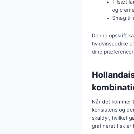
Tilsæt l
og creme
Smag til
Denne opskrift ka
hvidvinseddike ell
dine præferencer 
Hollandais
kombinati
Når det kommer ti
konsistens og de
skaldyr, hvilket g
gratineret fisk er