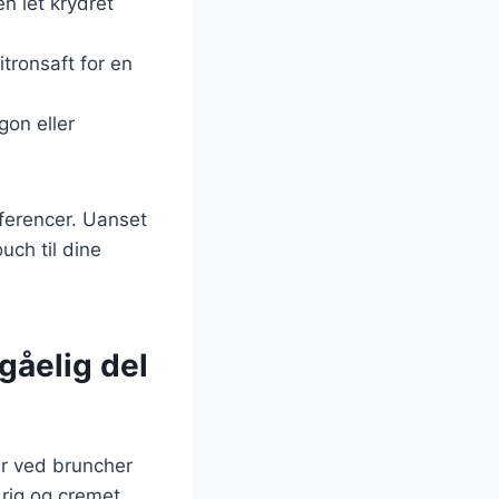
en let krydret
itronsaft for en
gon eller
æferencer. Uanset
ouch til dine
dgåelig del
ær ved bruncher
 rig og cremet