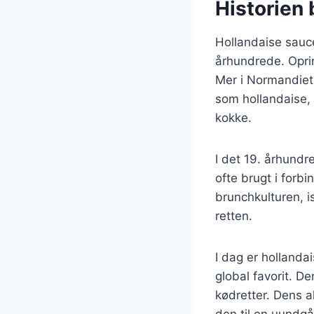
Historien 
Hollandaise sauce 
århundrede. Oprin
Mer i Normandiet,
som hollandaise, 
kokke.
I det 19. århundr
ofte brugt i forb
brunchkulturen, i
retten.
I dag er hollanda
global favorit. De
kødretter. Dens a
den til en uundg