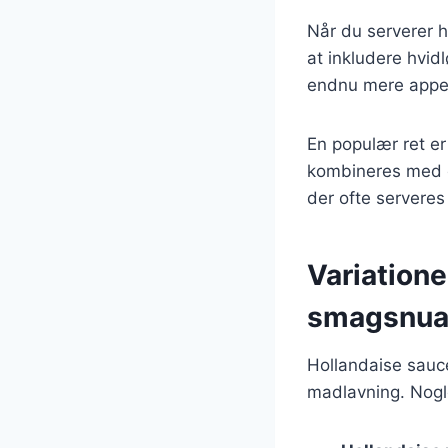
Når du serverer h
at inkludere hvid
endnu mere appeti
En populær ret e
kombineres med de
der ofte serveres 
Variatione
smagsnua
Hollandaise sauce
madlavning. Nogle