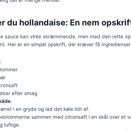
r du hollandaise: En nem opskrift 
ise sauce kan virke skræmmende, men med den rette opsk
t. Her er en simpel opskrift, der kræver få ingredienser
r
:
lommer
mør
tronsaft
peber efter smag
måde
:
rret i en gryde og lad det køle lidt af.
eblommerne sammen med citronsaft i en skål over et va
g luftige.