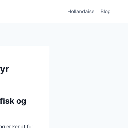
Hollandaise
Blog
dyr
fisk og
og er kendt for