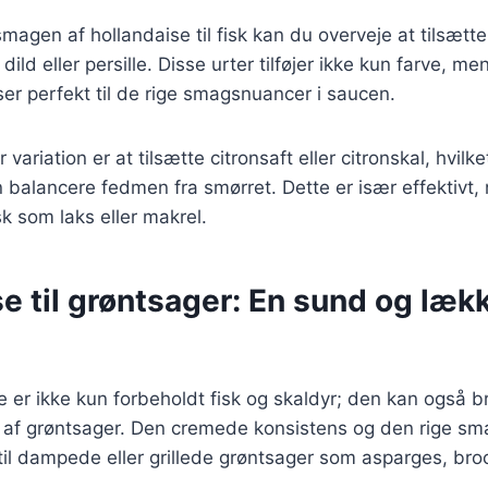
magen af hollandaise til fisk kan du overveje at tilsætte
ild eller persille. Disse urter tilføjer ikke kun farve, m
ser perfekt til de rige smagsnuancer i saucen.
ariation er at tilsætte citronsaft eller citronskal, hvilke
n balancere fedmen fra smørret. Dette er især effektivt,
sk som laks eller makrel.
e til grøntsager: En sund og læk
 er ikke kun forbeholdt fisk og skaldyr; den kan også br
af grøntsager. Den cremede konsistens og den rige sma
til dampede eller grillede grøntsager som asparges, broc