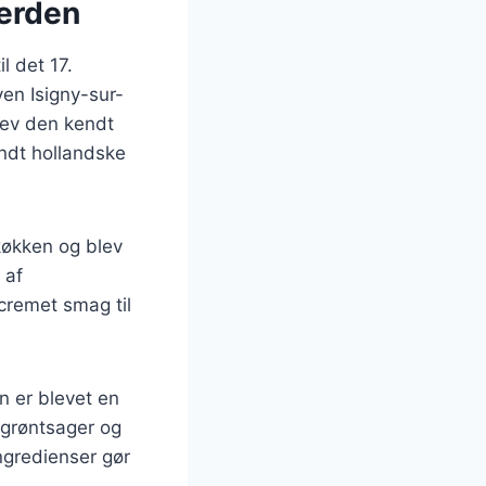
verden
l det 17.
yen Isigny-sur-
lev den kendt
andt hollandske
køkken og blev
 af
 cremet smag til
n er blevet en
l grøntsager og
ingredienser gør