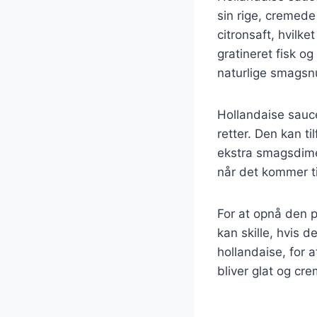
sin rige, cremed
citronsaft, hvilk
gratineret fisk o
naturlige smagsnu
Hollandaise sauce
retter. Den kan t
ekstra smagsdimen
når det kommer til
For at opnå den p
kan skille, hvis 
hollandaise, for 
bliver glat og cre