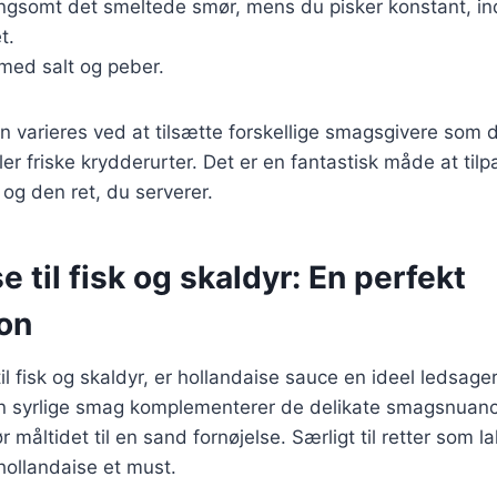
angsomt det smeltede smør, mens du pisker konstant, ind
t.
 med salt og peber.
n varieres ved at tilsætte forskellige smagsgivere som 
er friske krydderurter. Det er en fantastisk måde at tilp
og den ret, du serverer.
e til fisk og skaldyr: En perfekt
on
l fisk og skaldyr, er hollandaise sauce en ideel ledsag
n syrlige smag komplementerer de delikate smagsnuance
ør måltidet til en sand fornøjelse. Særligt til retter som la
 hollandaise et must.