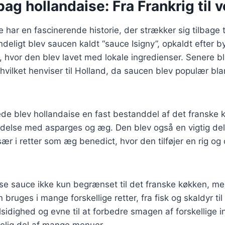
bag hollandaise: Fra Frankrig til 
har en fascinerende historie, der strækker sig tilbage ti
deligt blev saucen kaldt “sauce Isigny”, opkaldt efter b
 hvor den blev lavet med lokale ingredienser. Senere b
hvilket henviser til Holland, da saucen blev populær bl
ede blev hollandaise en fast bestanddel af det franske 
indelse med asparges og æg. Den blev også en vigtig del
sær i retter som æg benedict, hvor den tilføjer en rig og
ise sauce ikke kun begrænset til det franske køkken, me
n bruges i mange forskellige retter, fra fisk og skaldyr ti
lsidighed og evne til at forbedre smagen af forskellige 
åelig del af mange menuer.