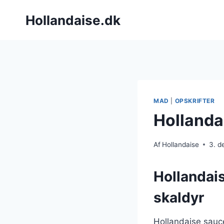
Fortsæt
Hollandaise.dk
til
indhold
MAD
|
OPSKRIFTER
Hollandai
Af
Hollandaise
3. 
Hollandais
skaldyr
Hollandaise sauce