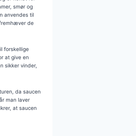
mmer, smør og
n anvendes til
er fremhæver de
 forskellige
or at give en
 sikker vinder,
aturen, da saucen
når man laver
krer, at saucen