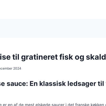
se til gratineret fisk og skal
december 2024
e sauce: En klassisk ledsager til 
 er en af de mest elskede saucer i det franske køkken 