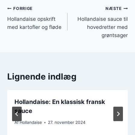
Indlægsnavigation
FORRIGE
NÆSTE
Hollandaise opskrift
Hollandaise sauce til
med kartofler og fløde
hovedretter med
grøntsager
Lignende indlæg
Hollandaise: En klassisk fransk
sauce
Af
Hollandaise
27. november 2024