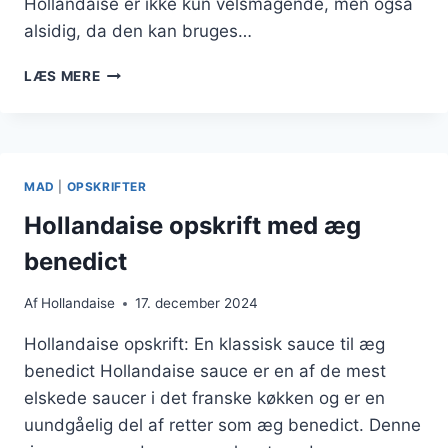
Hollandaise er ikke kun velsmagende, men også
alsidig, da den kan bruges…
HOLLANDAISE
LÆS MERE
SAUCE
TIL
JULESKINKE
MAD
|
OPSKRIFTER
Hollandaise opskrift med æg
benedict
Af
Hollandaise
17. december 2024
Hollandaise opskrift: En klassisk sauce til æg
benedict Hollandaise sauce er en af de mest
elskede saucer i det franske køkken og er en
uundgåelig del af retter som æg benedict. Denne