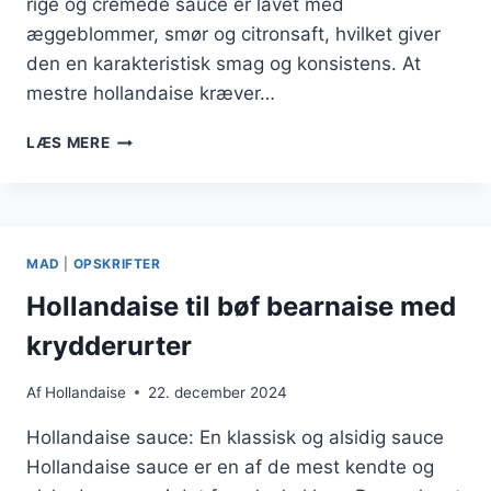
rige og cremede sauce er lavet med
æggeblommer, smør og citronsaft, hvilket giver
den en karakteristisk smag og konsistens. At
mestre hollandaise kræver…
HOLLANDAISE
LÆS MERE
OPSKRIFT
MED
ÆG
BENEDICT
MAD
|
OPSKRIFTER
Hollandaise til bøf bearnaise med
krydderurter
Af
Hollandaise
22. december 2024
Hollandaise sauce: En klassisk og alsidig sauce
Hollandaise sauce er en af de mest kendte og