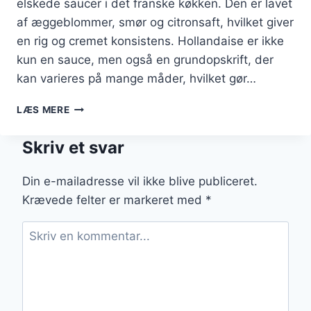
elskede saucer i det franske køkken. Den er lavet
af æggeblommer, smør og citronsaft, hvilket giver
en rig og cremet konsistens. Hollandaise er ikke
kun en sauce, men også en grundopskrift, der
kan varieres på mange måder, hvilket gør…
HOLLANDAISE
LÆS MERE
TIL
BØF
Skriv et svar
BEARNAISE
MED
KRYDDERURTER
Din e-mailadresse vil ikke blive publiceret.
Krævede felter er markeret med
*