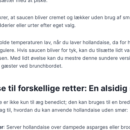
sætter med at piske.
er, at saucen bliver cremet og lækker uden brug af smø
rier eller urter efter eget valg.
 holde temperaturen lav, når du laver hollandaise, da for
ulere. Hvis saucen bliver for tyk, kan du tilsætte lidt v
sen. Med lidt øvelse kan du mestre denne sundere versi
 gæster ved brunchbordet.
e til forskellige retter: En alsidi
er ikke kun til æg benedict; den kan bruges til en bred v
lag til, hvordan du kan anvende hollandaise uden smør:
er
: Server hollandaise over dampede asparges eller broc