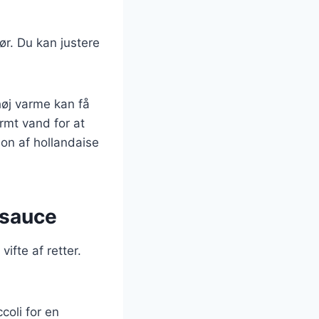
r. Du kan justere
 høj varme kan få
armt vand for at
on af hollandaise
g sauce
ifte af retter.
coli for en