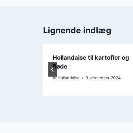
Lignende indlæg
rgenmad
Hollandaise til kartofler og
fløde
r 2024
Af
Hollandaise
9. december 2024