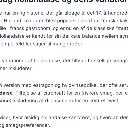
 har en rig historie, der går tilbage til det 17. århundr
er Holland, hvor den blev populær blandt de franske ko
lle i fransk gastronomi og er nu en af de klassiske “mutt
ollandaise er kendt for sin delikate balance mellem sy
l en perfekt ledsager til mange retter.
variationer af hollandaise, der tilføjer forskellige sma
ner inkluderer:
En version med estragon og hvidvinseddike, der ofte ser
daise
: Tilføjelse af citronsaft for en friskere smag, perfekt
aise
: Inkludering af dijonsennep for en krydret twist.
 viser, hvor alsidig hollandaise kan være, og hvordan de
r og smagspræferencer.