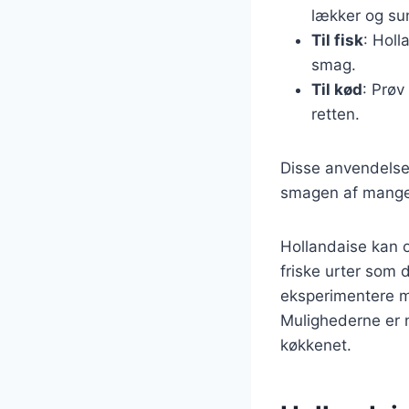
lækker og sun
Til fisk
: Holla
smag.
Til kød
: Prøv
retten.
Disse anvendelser
smagen af mange f
Hollandaise kan o
friske urter som 
eksperimentere med
Mulighederne er n
køkkenet.