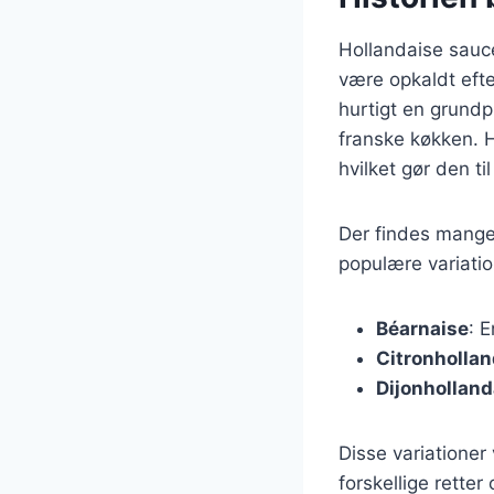
Hollandaise sauce
være opkaldt eft
hurtigt en grundpi
franske køkken. H
hvilket gør den ti
Der findes mange 
populære variatio
Béarnaise
: 
Citronhollan
Dijonholland
Disse variationer
forskellige rette