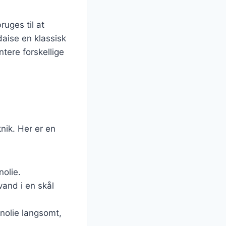
uges til at
daise en klassisk
tere forskellige
nik. Her er en
nolie.
and i en skål
enolie langsomt,