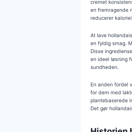
cremet konsisten
en fremragende m
reducerer kalori
At lave hollandai
en fyldig smag. M
Disse ingredienser
en ideel løsning
sundheden.
En anden fordel 
for dem med lakto
plantebaserede i
Det gør hollandais
Historien 