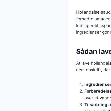
Hollandaise sauce
forbedre smagen a
ledsager til aspa
ingredienser gør 
Sådan lav
At lave hollandai
nem opskrift, der
Ingrediense
Forberedels
over et vand
Tilsætning af