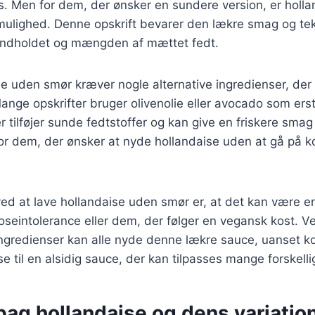
s. Men for dem, der ønsker en sundere version, er holl
ulighed. Denne opskrift bevarer den lækre smag og te
eindholdet og mængden af mættet fedt.
se uden smør kræver nogle alternative ingredienser, der
ange opskrifter bruger olivenolie eller avocado som erst
 tilføjer sunde fedtstoffer og kan give en friskere smag 
 for dem, der ønsker at nyde hollandaise uden at gå på
ved at lave hollandaise uden smør er, at det kan være 
seintolerance eller dem, der følger en vegansk kost. V
ngredienser kan alle nyde denne lækre sauce, uanset k
e til en alsidig sauce, der kan tilpasses mange forskellig
bag hollandaise og dens variatio