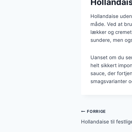
Hollandai
Hollandaise uden
måde. Ved at brug
lækker og cremet 
sundere, men ogs
Uanset om du serv
helt sikkert impo
sauce, der fortje
smagsvarianter og
Indlægsnavi
FORRIGE
Hollandaise til festli