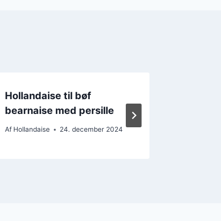
Hollandaise til bøf
Holland
bearnaise med persille
og ros
Af
Hollandaise
24. december 2024
Af
Hollanda