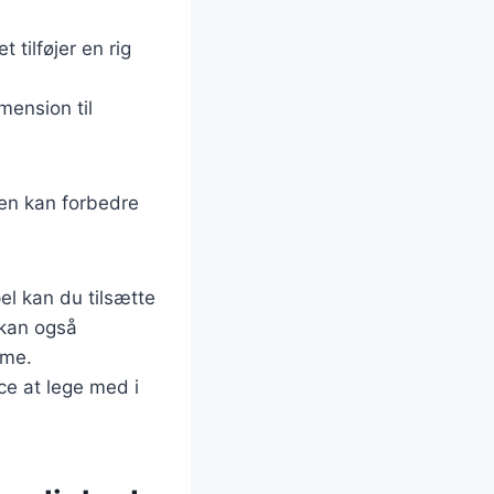
t tilføjer en rig
mension til
den kan forbedre
el kan du tilsætte
 kan også
rme.
ce at lege med i