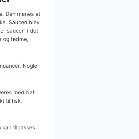
ede. Den menes at
kke. Saucen blev
er saucer” i det
re og fedme,
gsnuancer. Nogle
veres med bøf.
 til fisk.
n kan tilpasses