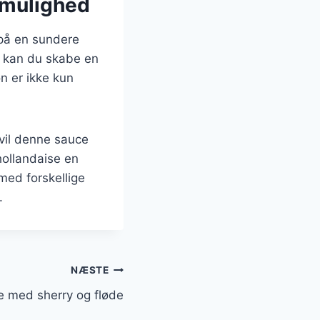
hmulighed
 på en sundere
o kan du skabe en
n er ikke kun
 vil denne sauce
hollandaise en
med forskellige
.
NÆSTE
e med sherry og fløde