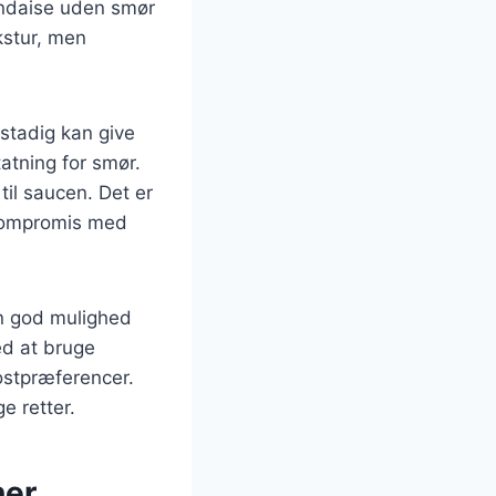
andaise uden smør
kstur, men
 stadig kan give
atning for smør.
til saucen. Det er
 kompromis med
en god mulighed
ed at bruge
ostpræferencer.
e retter.
ner