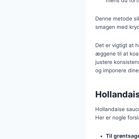
mens du fort
Denne metode sikr
smagen med krydde
Det er vigtigt at
æggene til at koag
justere konsisten
og imponere dine
Hollandais
Hollandaise sauce 
Her er nogle fors
Til grøntsag