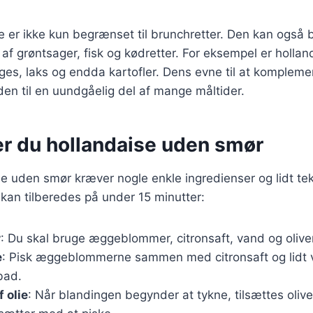
 er ikke kun begrænset til brunchretter. Den kan også br
f grøntsager, fisk og kødretter. For eksempel er hollan
rges, laks og endda kartofler. Dens evne til at komplemen
den til en uundgåelig del af mange måltider.
er du hollandaise uden smør
se uden smør kræver nogle enkle ingredienser og lidt tek
 kan tilberedes på under 15 minutter:
r
: Du skal bruge æggeblommer, citronsaft, vand og olive
e
: Pisk æggeblommerne sammen med citronsaft og lidt v
bad.
 olie
: Når blandingen begynder at tykne, tilsættes oliv