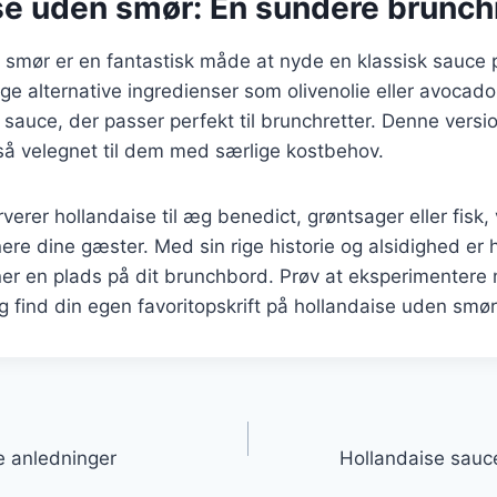
se uden smør: En sundere brunc
 smør er en fantastisk måde at nyde en klassisk sauce
e alternative ingredienser som olivenolie eller avocad
sauce, der passer perfekt til brunchretter. Denne versio
å velegnet til dem med særlige kostbehov.
erer hollandaise til æg benedict, grøntsager eller fisk,
nere dine gæster. Med sin rige historie og alsidighed er 
ner en plads på dit brunchbord. Prøv at eksperimentere 
 find din egen favoritopskrift på hollandaise uden smør
gation
ge anledninger
Hollandaise sauc