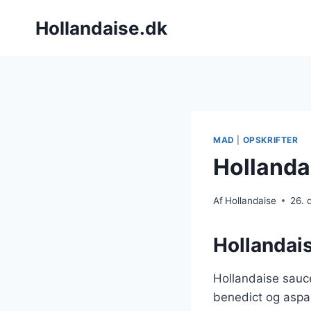
Fortsæt
Hollandaise.dk
til
indhold
MAD
|
OPSKRIFTER
Hollanda
Af
Hollandaise
26.
Hollandai
Hollandaise sauce
benedict og aspar